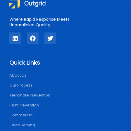
Where Rapid Response Meets
Unparalleled Quality
Quick Links
About Us
Our Process
Terminate Prevention
Pest Prevention
Commercial
Cities Serving