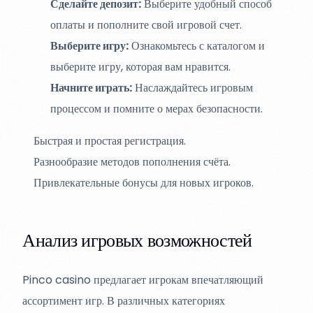
Сделайте депозит:
Выберите удобный способ
оплаты и пополните свой игровой счет.
Выберите игру:
Ознакомьтесь с каталогом и
выберите игру, которая вам нравится.
Начните играть:
Наслаждайтесь игровым
процессом и помните о мерах безопасности.
Быстрая и простая регистрация.
Разнообразие методов пополнения счёта.
Привлекательные бонусы для новых игроков.
Анализ игровых возможностей
Pinco casino предлагает игрокам впечатляющий
ассортимент игр. В различных категориях