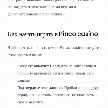
наслаждаться захватывающими играми и
дополнительными привилегиями.
Как начать играть в Pinco casino
Чтобы начать свой путь в мире Pinco casino, следуйте
этим простым шагам:
Создайте аккаунт:
Перейдите на сайт казино и
пройдите процедуру регистрации, указав свои
данные.
Подтвердите свои данные:
Пройдите процедуру
верификации, чтобы обеспечить безопасность
своего аккаунта.