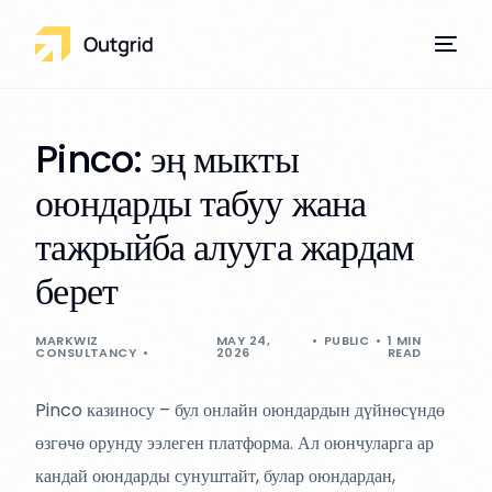
Pinco: эң мыкты
оюндарды табуу жана
Our Services
тажрыйба алууга жардам
берет
MARKWIZ
MAY 24,
PUBLIC
1 MIN
CONSULTANCY
2026
READ
Pinco казиносу – бул онлайн оюндардын дүйнөсүндө
өзгөчө орунду ээлеген платформа. Ал оюнчуларга ар
кандай оюндарды сунуштайт, булар оюндардан,