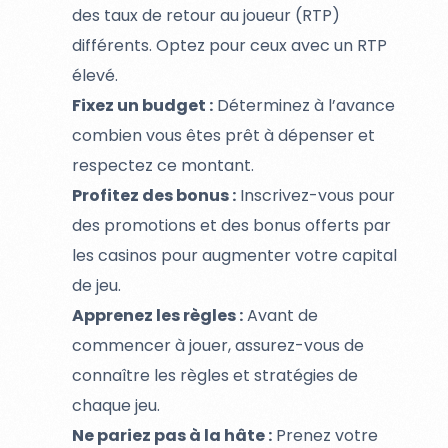
des taux de retour au joueur (RTP)
différents. Optez pour ceux avec un RTP
élevé.
Fixez un budget :
Déterminez à l’avance
combien vous êtes prêt à dépenser et
respectez ce montant.
Profitez des bonus :
Inscrivez-vous pour
des promotions et des bonus offerts par
les casinos pour augmenter votre capital
de jeu.
Apprenez les règles :
Avant de
commencer à jouer, assurez-vous de
connaître les règles et stratégies de
chaque jeu.
Ne pariez pas à la hâte :
Prenez votre