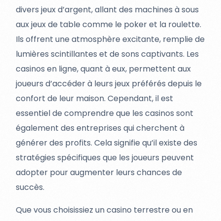
divers jeux d’argent, allant des machines à sous
aux jeux de table comme le poker et la roulette.
Ils offrent une atmosphère excitante, remplie de
lumières scintillantes et de sons captivants. Les
casinos en ligne, quant à eux, permettent aux
joueurs d’accéder à leurs jeux préférés depuis le
confort de leur maison. Cependant, il est
essentiel de comprendre que les casinos sont
également des entreprises qui cherchent à
générer des profits. Cela signifie qu’il existe des
stratégies spécifiques que les joueurs peuvent
adopter pour augmenter leurs chances de
succès.
Que vous choisissiez un casino terrestre ou en