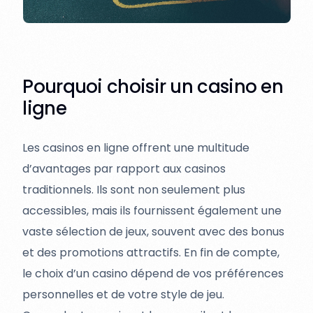
Pourquoi choisir un casino en
ligne
Les casinos en ligne offrent une multitude
d’avantages par rapport aux casinos
traditionnels. Ils sont non seulement plus
accessibles, mais ils fournissent également une
vaste sélection de jeux, souvent avec des bonus
et des promotions attractifs. En fin de compte,
le choix d’un casino dépend de vos préférences
personnelles et de votre style de jeu.