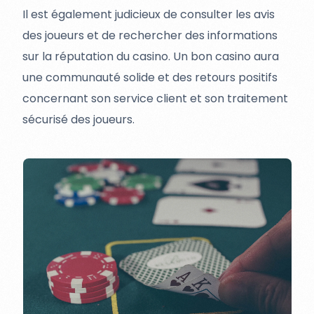
Il est également judicieux de consulter les avis
des joueurs et de rechercher des informations
sur la réputation du casino. Un bon casino aura
une communauté solide et des retours positifs
concernant son service client et son traitement
sécurisé des joueurs.