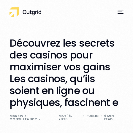
Découvrez les secrets
des casinos pour
Our Services
maximiser vos gains
Les casinos, qu’ils
soient en ligne ou
physiques, fascinent e
MARKWIZ
MAY 18,
PUBLIC
4 MIN
CONSULTANCY
2026
READ