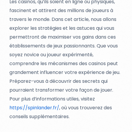
Les casinos, qu’ils soient en ligne ou physiques,
fascinent et attirent des millions de joueurs à
travers le monde. Dans cet article, nous allons
explorer les stratégies et les astuces qui vous
permettront de maximiser vos gains dans ces
établissements de jeux passionnants. Que vous
soyez novice ou joueur expérimenté,
comprendre les mécanismes des casinos peut
grandement influencer votre expérience de jeu.
Préparez-vous à découvrir des secrets qui
pourraient transformer votre façon de jouer.
Pour plus d’informations utiles, visitez
https://spinlander.fr/
, où vous trouverez des
conseils supplémentaires.