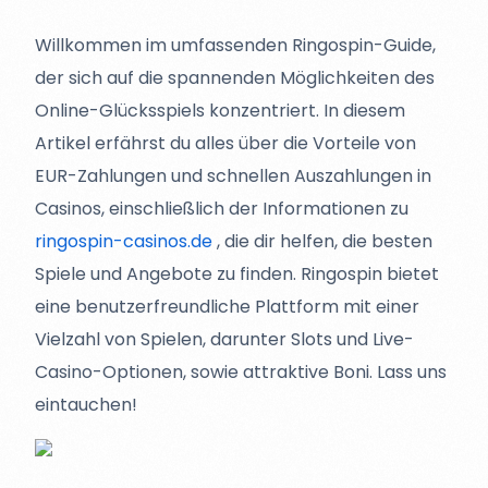
Willkommen im umfassenden Ringospin-Guide,
der sich auf die spannenden Möglichkeiten des
Online-Glücksspiels konzentriert. In diesem
Artikel erfährst du alles über die Vorteile von
EUR-Zahlungen und schnellen Auszahlungen in
Casinos, einschließlich der Informationen zu
ringospin-casinos.de
, die dir helfen, die besten
Spiele und Angebote zu finden. Ringospin bietet
eine benutzerfreundliche Plattform mit einer
Vielzahl von Spielen, darunter Slots und Live-
Casino-Optionen, sowie attraktive Boni. Lass uns
eintauchen!