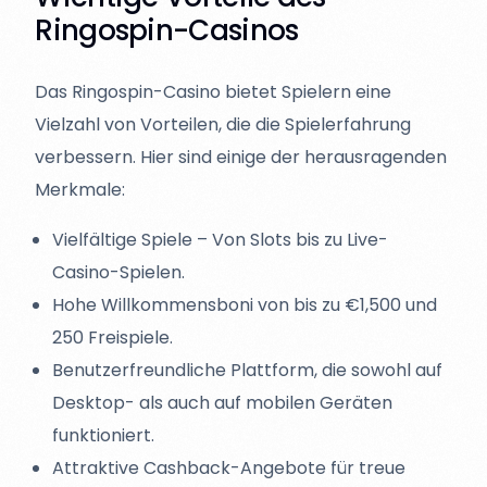
Ringospin-Casinos
Das Ringospin-Casino bietet Spielern eine
Vielzahl von Vorteilen, die die Spielerfahrung
verbessern. Hier sind einige der herausragenden
Merkmale:
Vielfältige Spiele – Von Slots bis zu Live-
Casino-Spielen.
Hohe Willkommensboni von bis zu €1,500 und
250 Freispiele.
Benutzerfreundliche Plattform, die sowohl auf
Desktop- als auch auf mobilen Geräten
funktioniert.
Attraktive Cashback-Angebote für treue