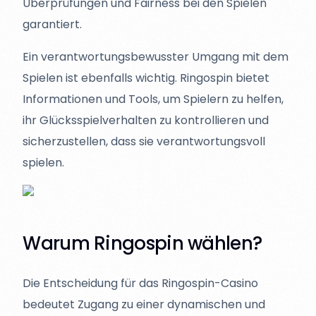
Überprüfungen und Fairness bei den Spielen
garantiert.
Ein verantwortungsbewusster Umgang mit dem
Spielen ist ebenfalls wichtig. Ringospin bietet
Informationen und Tools, um Spielern zu helfen,
ihr Glücksspielverhalten zu kontrollieren und
sicherzustellen, dass sie verantwortungsvoll
spielen.
Warum Ringospin wählen?
Die Entscheidung für das Ringospin-Casino
bedeutet Zugang zu einer dynamischen und