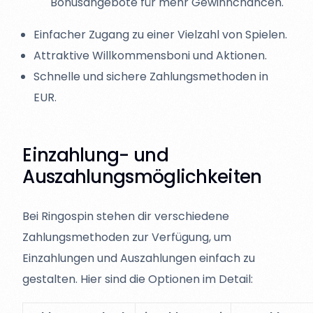
Bonusangebote für mehr Gewinnchancen.
Einfacher Zugang zu einer Vielzahl von Spielen.
Attraktive Willkommensboni und Aktionen.
Schnelle und sichere Zahlungsmethoden in
EUR.
Einzahlung- und
Auszahlungsmöglichkeiten
Bei Ringospin stehen dir verschiedene
Zahlungsmethoden zur Verfügung, um
Einzahlungen und Auszahlungen einfach zu
gestalten. Hier sind die Optionen im Detail: