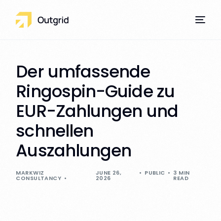
Der umfassende
Ringospin-Guide zu
Our Services
EUR-Zahlungen und
schnellen
Auszahlungen
MARKWIZ
JUNE 26,
PUBLIC
3 MIN
CONSULTANCY
2026
READ