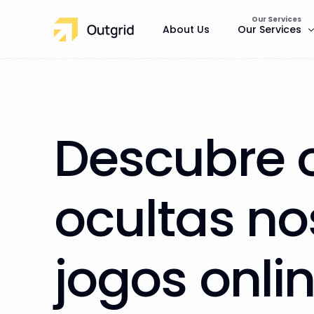
Our Services
About Us
Our Services
Pests
Rat Control
Descubre 
ocultas no
jogos onli