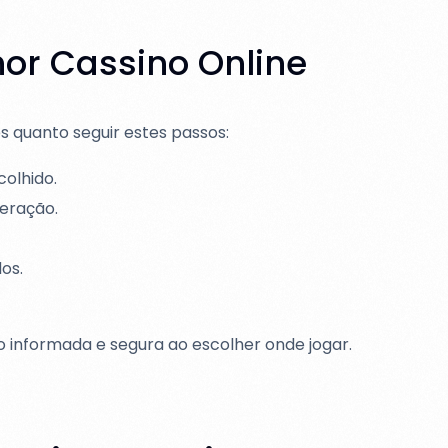
or Cassino Online
s quanto seguir estes passos:
colhido.
peração.
os.
 informada e segura ao escolher onde jogar.