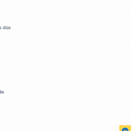
s das
de