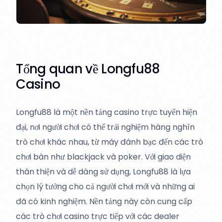
Tổng quan về Longfu88
Casino
Longfu88 là một nền tảng casino trực tuyến hiện
đại, nơi người chơi có thể trải nghiệm hàng nghìn
trò chơi khác nhau, từ máy đánh bạc đến các trò
chơi bàn như blackjack và poker. Với giao diện
thân thiện và dễ dàng sử dụng, Longfu88 là lựa
chọn lý tưởng cho cả người chơi mới và những ai
đã có kinh nghiệm. Nền tảng này còn cung cấp
các trò chơi casino trực tiếp với các dealer