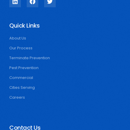
Quick Links
About Us
Our Process
Terminate Prevention
Pest Prevention
Commercial
Cities Serving
Careers
Contact Us