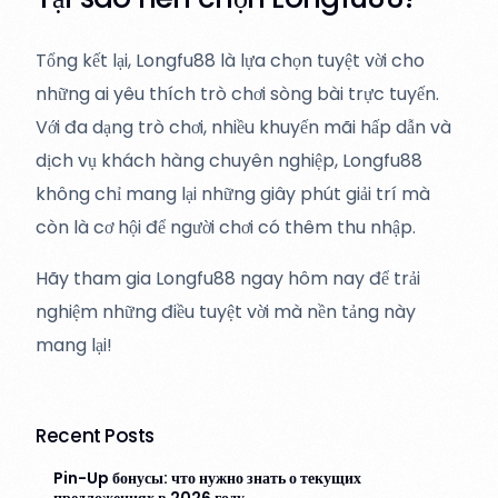
Tổng kết lại, Longfu88 là lựa chọn tuyệt vời cho
những ai yêu thích trò chơi sòng bài trực tuyến.
Với đa dạng trò chơi, nhiều khuyến mãi hấp dẫn và
dịch vụ khách hàng chuyên nghiệp, Longfu88
không chỉ mang lại những giây phút giải trí mà
còn là cơ hội để người chơi có thêm thu nhập.
Hãy tham gia Longfu88 ngay hôm nay để trải
nghiệm những điều tuyệt vời mà nền tảng này
mang lại!
Recent Posts
Pin-Up бонусы: что нужно знать о текущих
предложениях в 2026 году