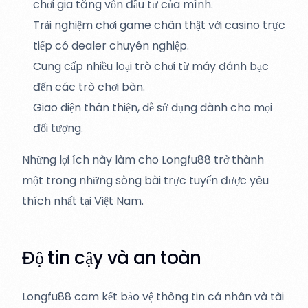
chơi gia tăng vốn đầu tư của mình.
Trải nghiệm chơi game chân thật với casino trực
tiếp có dealer chuyên nghiệp.
Cung cấp nhiều loại trò chơi từ máy đánh bạc
đến các trò chơi bàn.
Giao diện thân thiện, dễ sử dụng dành cho mọi
đối tượng.
Những lợi ích này làm cho Longfu88 trở thành
một trong những sòng bài trực tuyến được yêu
thích nhất tại Việt Nam.
Độ tin cậy và an toàn
Longfu88 cam kết bảo vệ thông tin cá nhân và tài