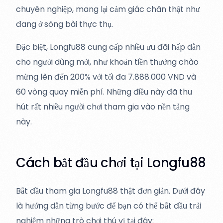
chuyên nghiệp, mang lại cảm giác chân thật như
đang ở sòng bài thực thụ.
Đặc biệt, Longfu88 cung cấp nhiều ưu đãi hấp dẫn
cho người dùng mới, như khoản tiền thưởng chào
mừng lên đến 200% với tối đa 7.888.000 VND và
60 vòng quay miễn phí. Những điều này đã thu
hút rất nhiều người chơi tham gia vào nền tảng
này.
Cách bắt đầu chơi tại Longfu88
Bắt đầu tham gia Longfu88 thật đơn giản. Dưới đây
là hướng dẫn từng bước để bạn có thể bắt đầu trải
nghiệm những trò chơi thú vị tại đây: