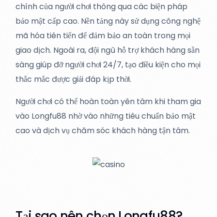
chính của người chơi thông qua các biện pháp
bảo mật cấp cao. Nền tảng này sử dụng công nghệ
mã hóa tiên tiến để đảm bảo an toàn trong mọi
giao dịch. Ngoài ra, đội ngũ hỗ trợ khách hàng sẵn
sàng giúp đỡ người chơi 24/7, tạo điều kiện cho mọi
thắc mắc được giải đáp kịp thời.
Người chơi có thể hoàn toàn yên tâm khi tham gia
vào Longfu88 nhờ vào những tiêu chuẩn bảo mật
cao và dịch vụ chăm sóc khách hàng tận tâm.
Tại sao nên chọn Longfu88?