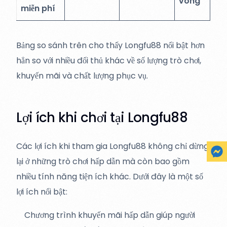
vòng
miễn phí
Bảng so sánh trên cho thấy Longfu88 nổi bật hơn
hẳn so với nhiều đối thủ khác về số lượng trò chơi,
khuyến mãi và chất lượng phục vụ.
Lợi ích khi chơi tại Longfu88
Các lợi ích khi tham gia Longfu88 không chỉ dừng
lại ở những trò chơi hấp dẫn mà còn bao gồm
nhiều tính năng tiện ích khác. Dưới đây là một số
lợi ích nổi bật:
Chương trình khuyến mãi hấp dẫn giúp người