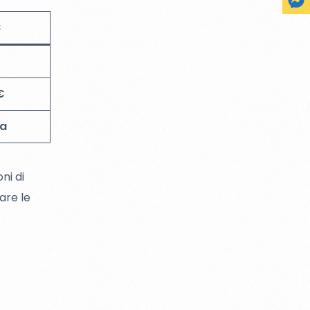
C
€
ta
ni di
are le