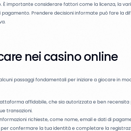
le. È importante considerare fattori come la licenza, la var
oni di pagamento. Prendere decisioni informate può fare la d
va.
care nei casino online
alcuni passaggi fondamentali per iniziare a giocare in mo
attaforma affidabile, che sia autorizzata e ben recensita
tue transazioni.
nformazioni richieste, come nome, email e dati di pagam
ni per confermare la tua identità e completare la registraz