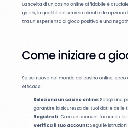
La scelta di un casino online affidabile è crucia
giochi, la qualità del servizio clienti e le opzi
tra un’esperienza di gioco positiva e una negati
Come iniziare a gio
Se sei nuovo nel mondo dei casino online, ecco 
efficace:
Seleziona un casino online:
Scegli una pi
garantire la sicurezza dei tuoi dati e delle 
Registrati:
Crea un account fornendo le i
Verifica il tuo account:
Segui le istruzio