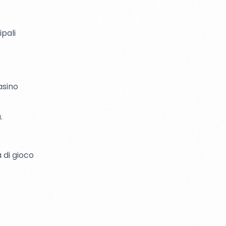
ipali
asino
.
 di gioco