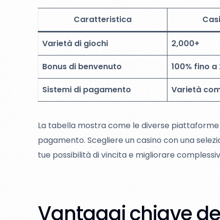
Caratteristica
Cas
Varietà di giochi
2,000+
Bonus di benvenuto
100% fino a
Sistemi di pagamento
Varietà co
La tabella mostra come le diverse piattaforme si
pagamento. Scegliere un casino con una selezi
tue possibilità di vincita e migliorare compless
Vantaggi chiave dei