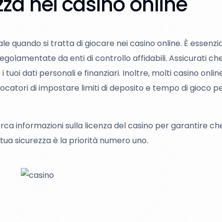
ezza nei casino online
quando si tratta di giocare nei casino online. È essenzi
golamentate da enti di controllo affidabili. Assicurati che
i tuoi dati personali e finanziari. Inoltre, molti casino onli
ocatori di impostare limiti di deposito e tempo di gioco p
rca informazioni sulla licenza del casino per garantire che
tua sicurezza è la priorità numero uno.