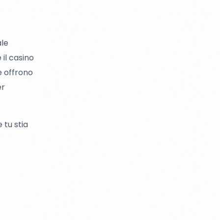
ale
 il casino
ne offrono
er
 tu stia