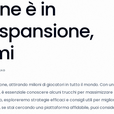
ne è in
spansione,
mi
EAD
ne, attirando milioni di giocatori in tutto il mondo. Con u
, è essenziale conoscere alcuni trucchi per massimizzare 
o, esploreremo strategie efficaci e consigli utili per miglio
re, se stai cercando una piattaforma affidabile, puoi consi