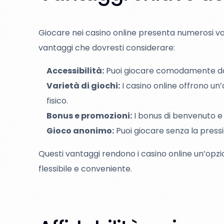
Giocare nei casino online presenta numerosi vant
vantaggi che dovresti considerare:
Accessibilità:
Puoi giocare comodamente da 
Varietà di giochi:
I casino online offrono un’
fisico.
Bonus e promozioni:
I bonus di benvenuto e 
Gioco anonimo:
Puoi giocare senza la pressio
Questi vantaggi rendono i casino online un’opzi
flessibile e conveniente.