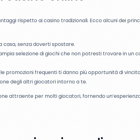
aggi rispetto ai casino tradizionali. Ecco alcuni dei princ
casa, senza doverti spostare.
ampia selezione di giochi che non potresti trovare in un c
le promozioni frequenti ti danno più opportunità di vincita
ne degli altri giocatori intorno a te.
one attraente per molti giocatori, fornendo un’esperienza