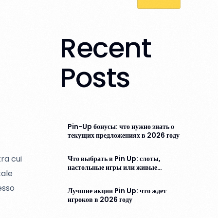
Recent
Posts
Pin-Up бонусы: что нужно знать о
текущих предложениях в 2026 году
ra cui
Что выбрать в Pin Up: слоты,
настольные игры или живые
tale
дилеры?
esso
Лучшие акции Pin Up: что ждет
игроков в 2026 году