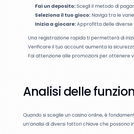
Fai un deposito:
Scegli il metodo di paga
Seleziona il tuo gioco:
Naviga tra le varie 
Inizia a giocare:
Approfitta delle diverse 
Una registrazione rapida ti permetterà di iniz
Verificare il tuo account aumenta la sicurezza
Fai attenzione alle promozioni per ottenere v
Analisi delle funzio
Quando si sceglie un casino online, è fondament
un’analisi di diversi fattori chiave che possono 