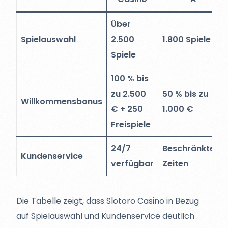
Über
Spielauswahl
2.500
1.800 Spiele
Spiele
100 % bis
zu 2.500
50 % bis zu
Willkommensbonus
€ + 250
1.000 €
Freispiele
24/7
Beschränkte
Kundenservice
verfügbar
Zeiten
Die Tabelle zeigt, dass Slotoro Casino in Bezug
auf Spielauswahl und Kundenservice deutlich