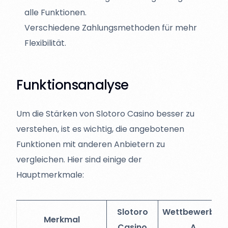
alle Funktionen.
Verschiedene Zahlungsmethoden für mehr
Flexibilität.
Funktionsanalyse
Um die Stärken von Slotoro Casino besser zu
verstehen, ist es wichtig, die angebotenen
Funktionen mit anderen Anbietern zu
vergleichen. Hier sind einige der
Hauptmerkmale:
Slotoro
Wettbewerber
Merkmal
Casino
A