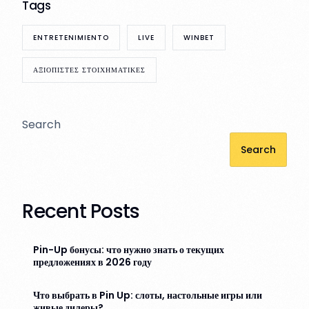
Tags
ENTRETENIMIENTO
LIVE
WINBET
ΑΞΙΟΠΙΣΤΕΣ ΣΤΟΙΧΗΜΑΤΙΚΕΣ
Search
Search
Recent Posts
Pin-Up бонусы: что нужно знать о текущих
предложениях в 2026 году
Что выбрать в Pin Up: слоты, настольные игры или
живые дилеры?