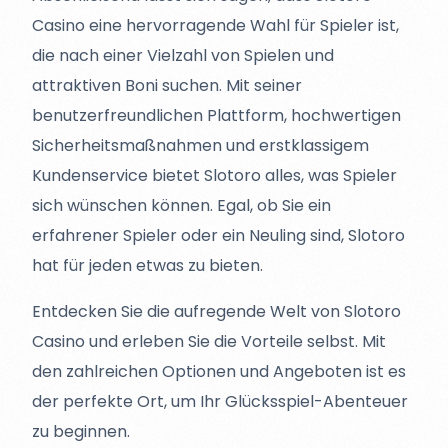
Casino eine hervorragende Wahl für Spieler ist,
die nach einer Vielzahl von Spielen und
attraktiven Boni suchen. Mit seiner
benutzerfreundlichen Plattform, hochwertigen
Sicherheitsmaßnahmen und erstklassigem
Kundenservice bietet Slotoro alles, was Spieler
sich wünschen können. Egal, ob Sie ein
erfahrener Spieler oder ein Neuling sind, Slotoro
hat für jeden etwas zu bieten.
Entdecken Sie die aufregende Welt von Slotoro
Casino und erleben Sie die Vorteile selbst. Mit
den zahlreichen Optionen und Angeboten ist es
der perfekte Ort, um Ihr Glücksspiel-Abenteuer
zu beginnen.