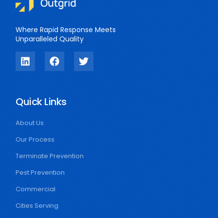
Where Rapid Response Meets
Unparalleled Quality
Quick Links
About Us
Our Process
Terminate Prevention
Pest Prevention
Commercial
Cities Serving