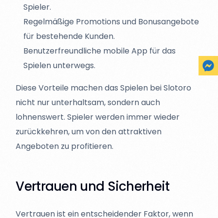
Spieler.
Regelmäßige Promotions und Bonusangebote
für bestehende Kunden.
Benutzerfreundliche mobile App für das
Spielen unterwegs.
Diese Vorteile machen das Spielen bei Slotoro
nicht nur unterhaltsam, sondern auch
lohnenswert. Spieler werden immer wieder
zurückkehren, um von den attraktiven
Angeboten zu profitieren.
Vertrauen und Sicherheit
Vertrauen ist ein entscheidender Faktor, wenn