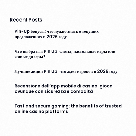
Recent Posts
Pin-Up бонусы: что нужно знать о текущих
предложениях в 2026 году
Что выбрать в Pin Up: слоты, настольные игры или
живые дилеры?
Лучшие акции Pin Up: что ждет игроков в 2026 году
Recensione dell’app mobile di casino: gioca
ovunque con sicurezza e comodità
Fast and secure gaming: the benefits of trusted
online casino platforms