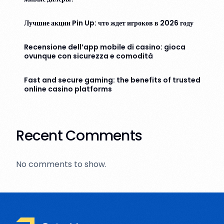
Лучшие акции Pin Up: что ждет игроков в 2026 году
Recensione dell’app mobile di casino: gioca
ovunque con sicurezza e comodità
Fast and secure gaming: the benefits of trusted
online casino platforms
Recent Comments
No comments to show.