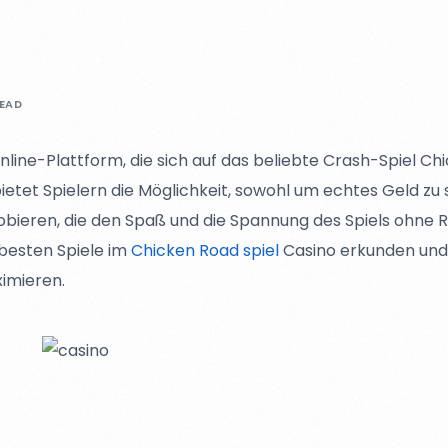
READ
line-Plattform, die sich auf das beliebte Crash-Spiel Ch
ietet Spielern die Möglichkeit, sowohl um echtes Geld zu 
bieren, die den Spaß und die Spannung des Spiels ohne R
 besten Spiele im
Chicken Road spiel
Casino erkunden und
ximieren.