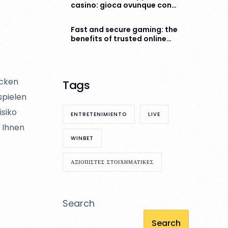
casino: gioca ovunque con
sicurezza e comodità
Fast and secure gaming: the
benefits of trusted online
casino platforms
icken
Tags
spielen
isiko
ENTRETENIMIENTO
LIVE
 Ihnen
WINBET
ΑΞΙΟΠΙΣΤΕΣ ΣΤΟΙΧΗΜΑΤΙΚΕΣ
Search
Search