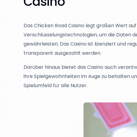
Casino
Das Chicken Road Casino legt großen Wert auf
Verschlüsselungstechnologien, um die Daten der 
gewährleisten. Das Casino ist lizenziert und regu
transparent ausgezahlt werden.
Darüber hinaus bietet das Casino auch verantwo
ihre Spielgewohnheiten im Auge zu behalten und 
Spielumfeld für alle Nutzer.