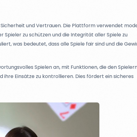
 Sicherheit und Vertrauen. Die Plattform verwendet mod
Spieler zu schützen und die Integrität aller Spiele zu
liert, was bedeutet, dass alle Spiele fair sind und die Gew
rtungsvolles Spielen an, mit Funktionen, die den Spielern
ihre Einsätze zu kontrollieren. Dies fördert ein sicheres