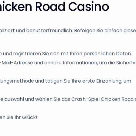
Chicken Road Casino
liziert und benutzerfreundlich. Befolgen Sie einfach diese
 und registrieren Sie sich mit Ihren persönlichen Daten.
E-Mail-Adresse und andere Informationen, um die Sicherhe
lungsmethode und tätigen Sie Ihre erste Einzahlung, um
ielauswahl und wählen Sie das Crash-Spiel Chicken Road
n Sie Ihr Glück!