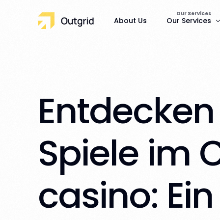
Our Services
About Us
Our Services
Pests
Rat Control
Entdecken 
Spiele im 
casino: Ein