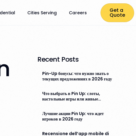
Get a
dential
Cities Serving
Careers
Quote
n
Recent Posts
Pin-Up бонусы: что нужно знать о
текущих предложениях в 2026 году
Что выбрать в Pin Up: слоты,
настольные игры или живые
дилеры?
Лучшие акции Pin Up: что ждет
игроков в 2026 году
Recensione dell’app mobile di