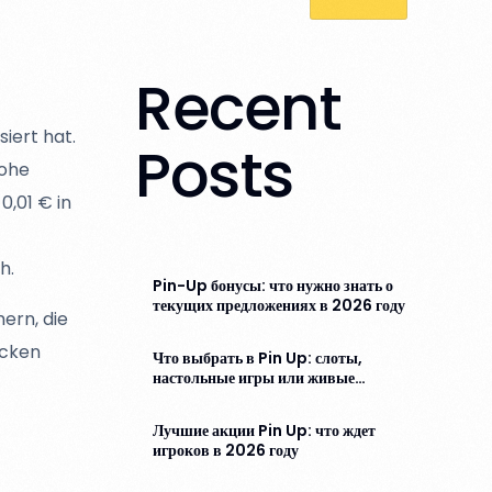
Recent
siert hat.
Posts
hohe
0,01 € in
h.
Pin-Up бонусы: что нужно знать о
текущих предложениях в 2026 году
ern, die
icken
Что выбрать в Pin Up: слоты,
настольные игры или живые
дилеры?
Лучшие акции Pin Up: что ждет
игроков в 2026 году