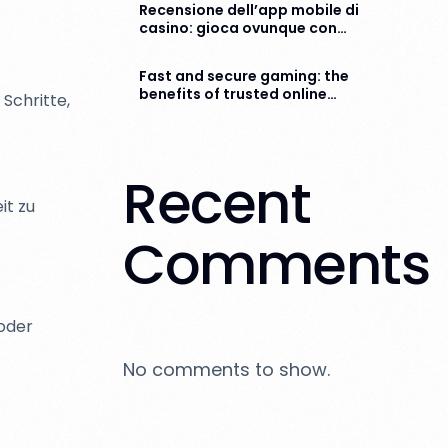
Recensione dell’app mobile di
casino: gioca ovunque con
sicurezza e comodità
Fast and secure gaming: the
benefits of trusted online
 Schritte,
casino platforms
Recent
it zu
Comments
 oder
No comments to show.