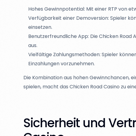
Hohes Gewinnpotential: Mit einer RTP von e
Verfügbarkeit einer Demoversion: Spieler kön
einsetzen.
Benutzerfreundliche App: Die Chicken Road A
aus.
Vielfältige Zahlungsmethoden: Spieler könn
Einzahlungen vorzunehmen.
Die Kombination aus hohen Gewinnchancen, ein
spielen, macht das Chicken Road Casino zu einer
Sicherheit und Ver