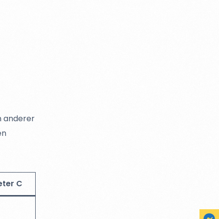
n anderer
en
eter C