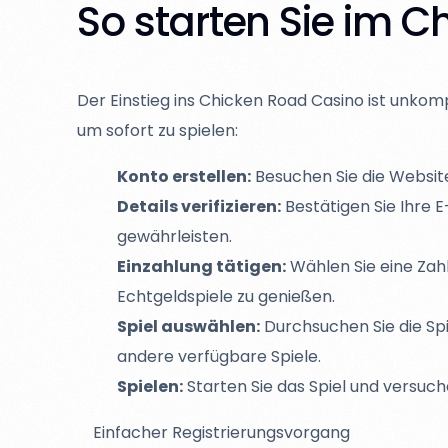
So starten Sie im 
Der Einstieg ins Chicken Road Casino ist unkomp
um sofort zu spielen:
Konto erstellen:
Besuchen Sie die Website
Details verifizieren:
Bestätigen Sie Ihre 
gewährleisten.
Einzahlung tätigen:
Wählen Sie eine Zah
Echtgeldspiele zu genießen.
Spiel auswählen:
Durchsuchen Sie die Sp
andere verfügbare Spiele.
Spielen:
Starten Sie das Spiel und versuche
Einfacher Registrierungsvorgang