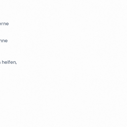
erne
inne
 helfen,