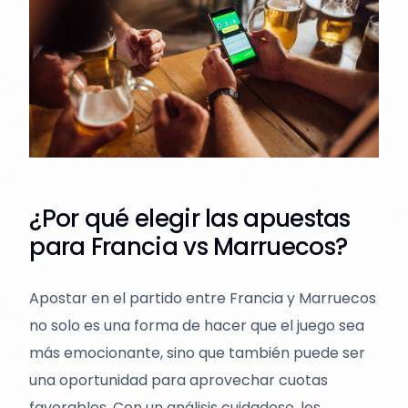
¿Por qué elegir las apuestas
para Francia vs Marruecos?
Apostar en el partido entre Francia y Marruecos
no solo es una forma de hacer que el juego sea
más emocionante, sino que también puede ser
una oportunidad para aprovechar cuotas
favorables. Con un análisis cuidadoso, los