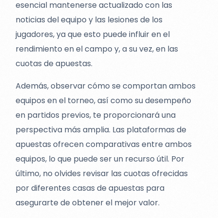
esencial mantenerse actualizado con las
noticias del equipo y las lesiones de los
jugadores, ya que esto puede influir en el
rendimiento en el campo y, a su vez, en las
cuotas de apuestas.
Además, observar cómo se comportan ambos
equipos en el torneo, así como su desempeño
en partidos previos, te proporcionará una
perspectiva más amplia. Las plataformas de
apuestas ofrecen comparativas entre ambos
equipos, lo que puede ser un recurso útil. Por
último, no olvides revisar las cuotas ofrecidas
por diferentes casas de apuestas para
asegurarte de obtener el mejor valor.