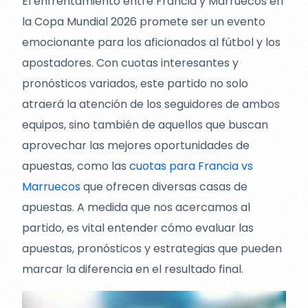
El enfrentamiento entre Francia y Marruecos en
la Copa Mundial 2026 promete ser un evento
emocionante para los aficionados al fútbol y los
apostadores. Con cuotas interesantes y
pronósticos variados, este partido no solo
atraerá la atención de los seguidores de ambos
equipos, sino también de aquellos que buscan
aprovechar las mejores oportunidades de
apuestas, como las
cuotas para Francia vs
Marruecos
que ofrecen diversas casas de
apuestas. A medida que nos acercamos al
partido, es vital entender cómo evaluar las
apuestas, pronósticos y estrategias que pueden
marcar la diferencia en el resultado final.