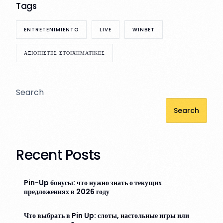
Tags
ENTRETENIMIENTO
LIVE
WINBET
ΑΞΙΟΠΙΣΤΕΣ ΣΤΟΙΧΗΜΑΤΙΚΕΣ
Search
Search
Recent Posts
Pin-Up бонусы: что нужно знать о текущих
предложениях в 2026 году
Что выбрать в Pin Up: слоты, настольные игры или