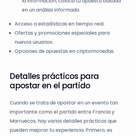
la información, coloca tu apuesta basada
en un análisis informado.
Acceso a estadísticas en tiempo real.
Ofertas y promociones especiales para
nuevos usuarios.
Opciones de apuestas en criptomonedas.
Detalles prácticos para
apostar en el partido
Cuando se trata de apostar en un evento tan
importante como el partido entre Francia y
Marruecos, hay varios detalles prácticos que
pueden mejorar tu experiencia. Primero, es