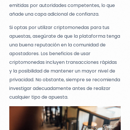
emitidas por autoridades competentes, lo que
añade una capa adicional de confianza.
Si optas por utilizar criptomonedas para tus
apuestas, asegúrate de que la plataforma tenga
una buena reputación en la comunidad de
apostadores. Los beneficios de usar
criptomonedas incluyen transacciones rápidas
y la posibilidad de mantener un mayor nivel de
privacidad. No obstante, siempre se recomienda
investigar adecuadamente antes de realizar
cualquier tipo de apuesta.