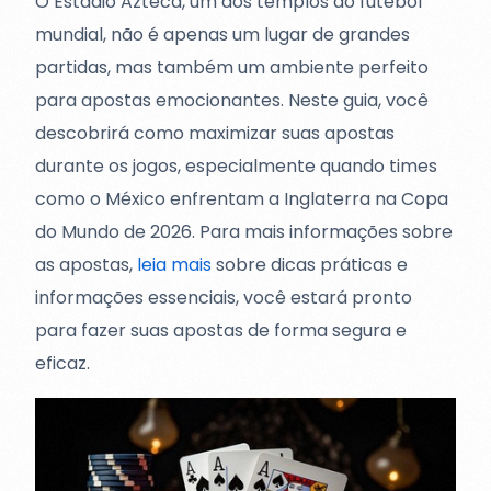
O Estádio Azteca, um dos templos do futebol
mundial, não é apenas um lugar de grandes
partidas, mas também um ambiente perfeito
para apostas emocionantes. Neste guia, você
descobrirá como maximizar suas apostas
durante os jogos, especialmente quando times
como o México enfrentam a Inglaterra na Copa
do Mundo de 2026. Para mais informações sobre
as apostas,
leia mais
sobre dicas práticas e
informações essenciais, você estará pronto
para fazer suas apostas de forma segura e
eficaz.