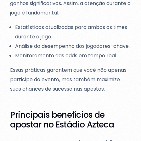
ganhos significativos. Assim, a atenção durante o
jogo é fundamental.
Estatísticas atualizadas para ambos os times
durante o jogo.
Análise do desempenho dos jogadores-chave.
Monitoramento das odds em tempo real.
Essas práticas garantem que você não apenas
participe do evento, mas também maximize
suas chances de sucesso nas apostas.
Principais benefícios de
apostar no Estádio Azteca