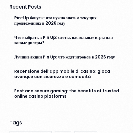
Recent Posts
Pin-Up бонусы: что нужно знать о текущих
предложениях в 2026 году
Что выбрать в Pin Up: слоты, настольные игры или
живые дилеры?
Лучшие акции Pin Up: что ждет игроков в 2026 году
Recensione dell’app mobile di casino: gioca
ovunque con sicurezza e comodità
Fast and secure gaming: the benefits of trusted
online casino platforms
Tags