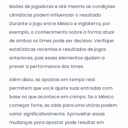
lesões de jogadores e até mesmo as condições
climáticas podem influenciar o resultado.
Durante o jogo entre México e Inglaterra, por
exemplo, o conhecimento sobre a forma atual
de ambos os times pode ser decisivo. Verifique
estatísticas recentes e resultados de jogos
anteriores, pois esses elementos ajudam a
prever a performance dos times.
Além disso, as apostas em tempo real
permitem que você ajuste suas entradas com
base no que acontece em campo. Se o México
começar forte, as odds para uma vitória podem
variar significativamente. Aproveitar essas
mudanças para apostar pode resultar em