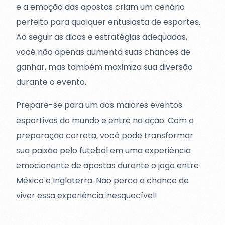
e a emoção das apostas criam um cenário
perfeito para qualquer entusiasta de esportes.
Ao seguir as dicas e estratégias adequadas,
você não apenas aumenta suas chances de
ganhar, mas também maximiza sua diversão
durante o evento.
Prepare-se para um dos maiores eventos
esportivos do mundo e entre na ação. Com a
preparação correta, você pode transformar
sua paixão pelo futebol em uma experiência
emocionante de apostas durante o jogo entre
México e Inglaterra. Não perca a chance de
viver essa experiência inesquecível!