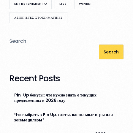
ENTRETENIMIENTO
LIVE
WINBET
ΑΞΙΟΠΙΣΤΕΣ ΣΤΟΙΧΗΜΑΤΙΚΕΣ
Search
Search
Recent Posts
Pin-Up бонусы: что нужно знать о текущих
предложениях в 2026 году
Что выбрать в Pin Up: слоты, настольные игры или
живые дилеры?