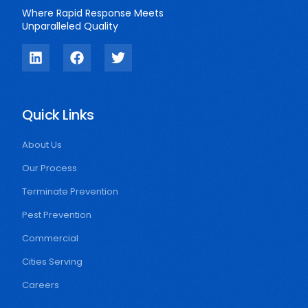
Where Rapid Response Meets
Unparalleled Quality
Quick Links
About Us
Our Process
Terminate Prevention
Pest Prevention
Commercial
Cities Serving
Careers