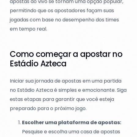
apostas ao vivo se tornam uma opção popular,
permitindo que os apostadores façam suas
jogadas com base no desempenho dos times
em tempo real.
Como começar a apostar no
Estádio Azteca
Iniciar sua jornada de apostas em uma partida
no Estádio Azteca é simples e emocionante. Siga
estas etapas para garantir que você esteja
preparado para o próximo jogo.
Escolher uma plataforma de apostas:
Pesquise e escolha uma casa de apostas