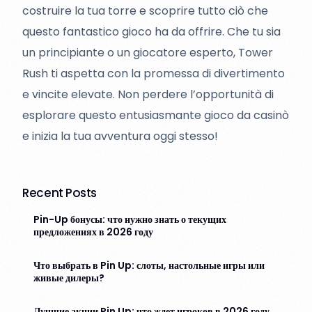
costruire la tua torre e scoprire tutto ciò che
questo fantastico gioco ha da offrire. Che tu sia
un principiante o un giocatore esperto, Tower
Rush ti aspetta con la promessa di divertimento
e vincite elevate. Non perdere l’opportunità di
esplorare questo entusiasmante gioco da casinò
e inizia la tua avventura oggi stesso!
Recent Posts
Pin-Up бонусы: что нужно знать о текущих
предложениях в 2026 году
Что выбрать в Pin Up: слоты, настольные игры или
живые дилеры?
Лучшие акции Pin Up: что ждет игроков в 2026 году