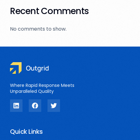
Recent Comments
No comments to show.
Where Rapid Response Meets
Unparalleled Quality
Quick Links