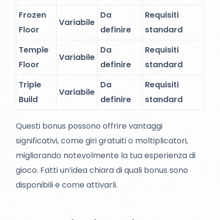
Frozen
Da
Requisiti
Variabile
Floor
definire
standard
Temple
Da
Requisiti
Variabile
Floor
definire
standard
Triple
Da
Requisiti
Variabile
Build
definire
standard
Questi bonus possono offrire vantaggi
significativi, come giri gratuiti o moltiplicatori,
migliorando notevolmente la tua esperienza di
gioco. Fatti un’idea chiara di quali bonus sono
disponibili e come attivarli.