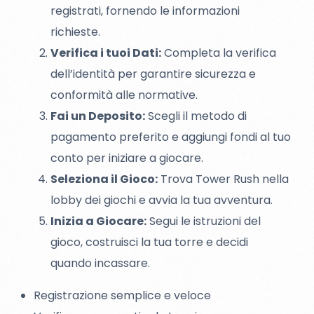
registrati, fornendo le informazioni
richieste.
Verifica i tuoi Dati:
Completa la verifica
dell’identità per garantire sicurezza e
conformità alle normative.
Fai un Deposito:
Scegli il metodo di
pagamento preferito e aggiungi fondi al tuo
conto per iniziare a giocare.
Seleziona il Gioco:
Trova Tower Rush nella
lobby dei giochi e avvia la tua avventura.
Inizia a Giocare:
Segui le istruzioni del
gioco, costruisci la tua torre e decidi
quando incassare.
Registrazione semplice e veloce