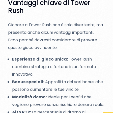
Vantaggi chiave di Tower
Rush
Giocare a Tower Rush non è solo divertente, ma
presenta anche alcuni vantaggi importanti.
Ecco perché dovresti considerare di provare
questo gioco avvincente:
Esperienza di gioco unica:
Tower Rush
combina strategia e fortuna in un formato
innovativo.
Bonus speciali:
Approfitta dei vari bonus che
possono aumentare le tue vincite.
Modalità demo:
Ideale per i neofiti che
vogliono provare senza rischiare denaro reale.
Alto RTP:
La percentuale di ritorno al