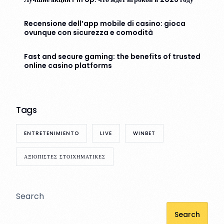
Recensione dell’app mobile di casino: gioca
ovunque con sicurezza e comodità
Fast and secure gaming: the benefits of trusted
online casino platforms
Tags
ENTRETENIMIENTO
LIVE
WINBET
ΑΞΙΟΠΙΣΤΕΣ ΣΤΟΙΧΗΜΑΤΙΚΕΣ
Search
Search