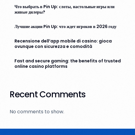
Что выбрать в Pin Up: слоты, настольные игры или
живые дилеры?
Лучшие акции Pin Up: что ждет игроков в 2026 году
Recensione dell’app mobile di casino: gioca
ovunque con sicurezza e comodità
Fast and secure gaming: the benefits of trusted
online casino platforms
Recent Comments
No comments to show.