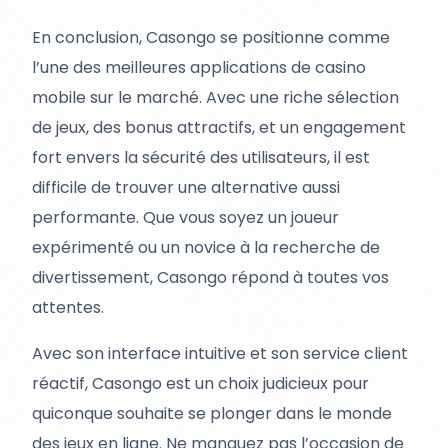
En conclusion, Casongo se positionne comme
l’une des meilleures applications de casino
mobile sur le marché. Avec une riche sélection
de jeux, des bonus attractifs, et un engagement
fort envers la sécurité des utilisateurs, il est
difficile de trouver une alternative aussi
performante. Que vous soyez un joueur
expérimenté ou un novice à la recherche de
divertissement, Casongo répond à toutes vos
attentes.
Avec son interface intuitive et son service client
réactif, Casongo est un choix judicieux pour
quiconque souhaite se plonger dans le monde
des jeux en ligne. Ne manquez pas l’occasion de