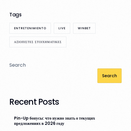
Tags
ENTRETENIMIENTO
LIVE
WINBET
ΑΞΙΟΠΙΣΤΕΣ ΣΤΟΙΧΗΜΑΤΙΚΕΣ
Search
Search
Recent Posts
Pin-Up бонусы: что нужно знать о текущих
предложениях в 2026 году