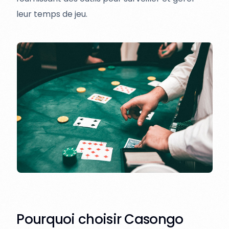
leur temps de jeu.
Pourquoi choisir Casongo