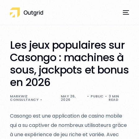
Les jeux populaires sur
Casongo : machines à
Our Services
sous, jackpots et bonus
en 2026
MARKWIZ
MAY 26,
PUBLIC
3 MIN
CONSULTANCY
2026
READ
Casongo est une application de casino mobile
qui a su captiver de nombreux utilisateurs grâce
à une expérience de jeu riche et variée. Avec