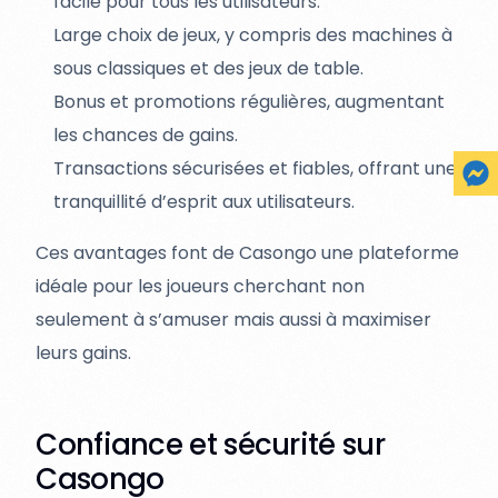
facile pour tous les utilisateurs.
Large choix de jeux, y compris des machines à
sous classiques et des jeux de table.
Bonus et promotions régulières, augmentant
les chances de gains.
Transactions sécurisées et fiables, offrant une
tranquillité d’esprit aux utilisateurs.
Ces avantages font de Casongo une plateforme
idéale pour les joueurs cherchant non
seulement à s’amuser mais aussi à maximiser
leurs gains.
Confiance et sécurité sur
Casongo