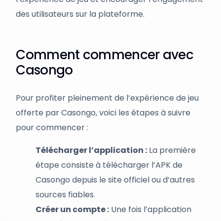
des utilisateurs sur la plateforme.
Comment commencer avec
Casongo
Pour profiter pleinement de l’expérience de jeu
offerte par Casongo, voici les étapes à suivre
pour commencer :
Télécharger l’application :
La première
étape consiste à télécharger l’APK de
Casongo depuis le site officiel ou d’autres
sources fiables.
Créer un compte :
Une fois l’application