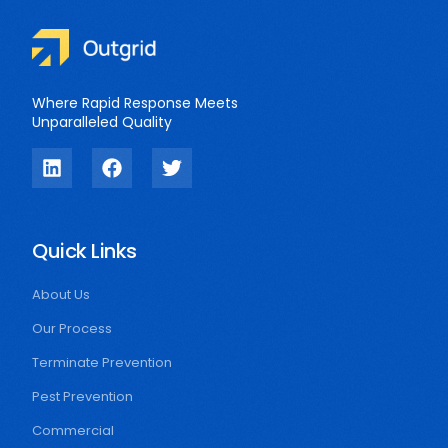
Where Rapid Response Meets
Unparalleled Quality
Quick Links
About Us
Our Process
Terminate Prevention
Pest Prevention
Commercial