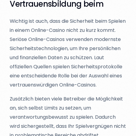
Vertrauensbildung beim
Wichtig ist auch, dass die Sicherheit beim Spielen
in einem Online-Casino nicht zu kurz kommt.
Seriöse Online-Casinos verwenden modernste
Sicherheitstechnologien, um Ihre persönlichen
und finanziellen Daten zu schützen. Laut
offiziellen Quellen spielen Sicherheitsprotokolle
eine entscheidende Rolle bei der Auswahl eines
vertrauenswürdigen Online-Casinos.
Zusätzlich bieten viele Betreiber die Möglichkeit
an, sich selbst Limits zu setzen, um
verantwortungsbewusst zu spielen. Dadurch
wird sichergestellt, dass Ihr Spielvergnügen nicht
in problematische Bereiche abdriftet.