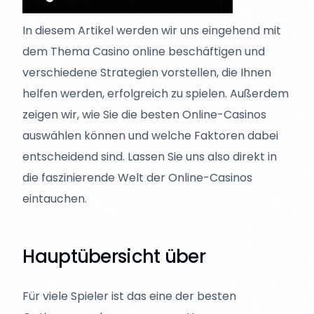
In diesem Artikel werden wir uns eingehend mit
dem Thema Casino online beschäftigen und
verschiedene Strategien vorstellen, die Ihnen
helfen werden, erfolgreich zu spielen. Außerdem
zeigen wir, wie Sie die besten Online-Casinos
auswählen können und welche Faktoren dabei
entscheidend sind. Lassen Sie uns also direkt in
die faszinierende Welt der Online-Casinos
eintauchen.
Hauptübersicht über
Für viele Spieler ist das eine der besten