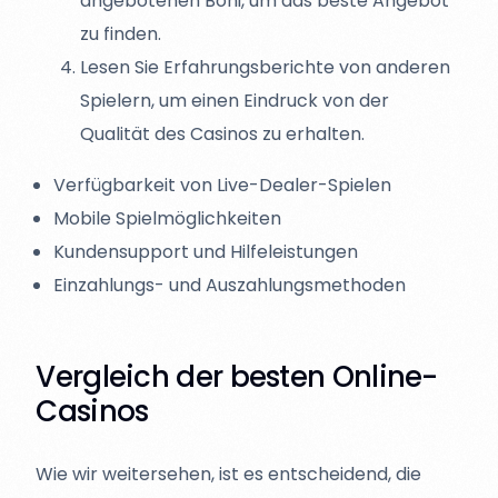
angebotenen Boni, um das beste Angebot
zu finden.
Lesen Sie Erfahrungsberichte von anderen
Spielern, um einen Eindruck von der
Qualität des Casinos zu erhalten.
Verfügbarkeit von Live-Dealer-Spielen
Mobile Spielmöglichkeiten
Kundensupport und Hilfeleistungen
Einzahlungs- und Auszahlungsmethoden
Vergleich der besten Online-
Casinos
Wie wir weitersehen, ist es entscheidend, die