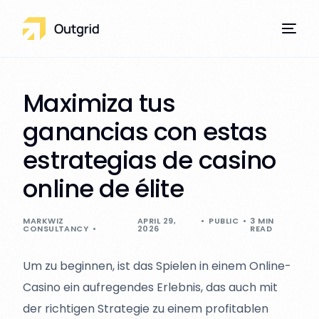
Maximiza tus
ganancias con estas
Our Services
estrategias de casino
online de élite
MARKWIZ
APRIL 29,
PUBLIC
3 MIN
CONSULTANCY
2026
READ
Um zu beginnen, ist das Spielen in einem Online-
Casino ein aufregendes Erlebnis, das auch mit
der richtigen Strategie zu einem profitablen