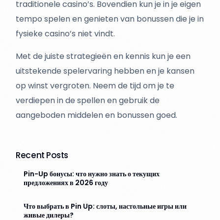
traditionele casino’s. Bovendien kun je in je eigen
tempo spelen en genieten van bonussen die je in
fysieke casino’s niet vindt.
Met de juiste strategieën en kennis kun je een
uitstekende spelervaring hebben en je kansen
op winst vergroten. Neem de tijd om je te
verdiepen in de spellen en gebruik de
aangeboden middelen en bonussen goed.
Recent Posts
Pin-Up бонусы: что нужно знать о текущих
предложениях в 2026 году
Что выбрать в Pin Up: слоты, настольные игры или
живые дилеры?