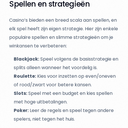
Spellen en strategieën
Casino’s bieden een breed scala aan spellen, en
elk spel heeft zijn eigen strategie. Hier zijn enkele
populaire spellen en slimme strategieën om je
winkansen te verbeteren:
Blackjack:
Speel volgens de basisstrategie en
splits alleen wanneer het voordelig is.
Roulette:
Kies voor inzetten op even/oneven
of rood/zwart voor betere kansen.
Slots:
Speel met een budget en kies spellen
met hoge uitbetalingen.
Poker:
Leer de regels en speel tegen andere
spelers, niet tegen het huis.