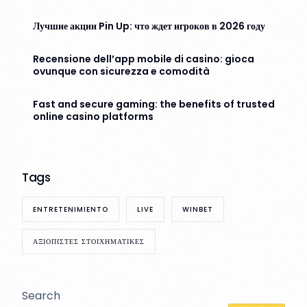
Лучшие акции Pin Up: что ждет игроков в 2026 году
Recensione dell’app mobile di casino: gioca
ovunque con sicurezza e comodità
Fast and secure gaming: the benefits of trusted
online casino platforms
Tags
ENTRETENIMIENTO
LIVE
WINBET
ΑΞΙΟΠΙΣΤΕΣ ΣΤΟΙΧΗΜΑΤΙΚΕΣ
Search