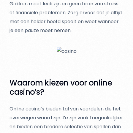
Gokken moet leuk zijn en geen bron van stress
of financiële problemen. Zorg ervoor dat je altijd
met een helder hoofd speelt en weet wanneer
je een pauze moet nemen.
Waarom kiezen voor online
casino’s?
Online casino’s bieden tal van voordelen die het
overwegen waard zijn. Ze zijn vaak toegankelijker
en bieden een bredere selectie van spellen dan