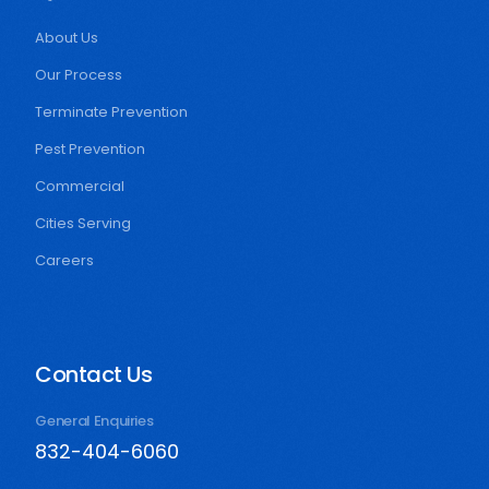
About Us
Our Process
Terminate Prevention
Pest Prevention
Commercial
Cities Serving
Careers
Contact Us
General Enquiries
832-404-6060
Get a Quote