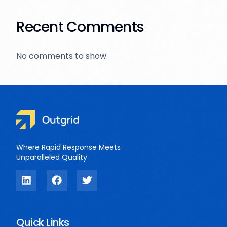
Recent Comments
No comments to show.
Where Rapid Response Meets
Unparalleled Quality
Quick Links