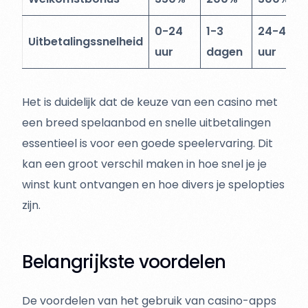
0-24
1-3
24-48
Uitbetalingssnelheid
uur
dagen
uur
Het is duidelijk dat de keuze van een casino met
een breed spelaanbod en snelle uitbetalingen
essentieel is voor een goede speelervaring. Dit
kan een groot verschil maken in hoe snel je je
winst kunt ontvangen en hoe divers je spelopties
zijn.
Belangrijkste voordelen
De voordelen van het gebruik van casino-apps