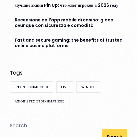
Лучшие акции Pin Up: что ждет игроков в 2026 году
Recensione dell’app mobile di casino: gioca
ovunque con sicurezza e comodità
Fast and secure gaming: the benefits of trusted
online casino platforms
Tags
ENTRETENIMIENTO
LIVE
WINBET
ΑΞΙΟΠΙΣΤΕΣ ΣΤΟΙΧΗΜΑΤΙΚΕΣ
Search
Search