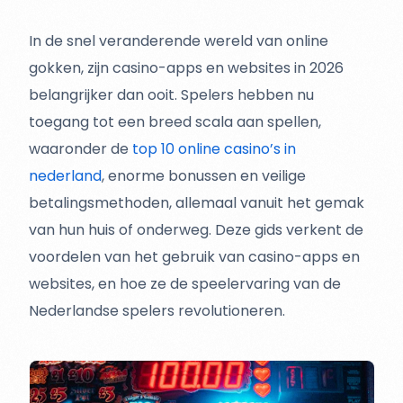
In de snel veranderende wereld van online
gokken, zijn casino-apps en websites in 2026
belangrijker dan ooit. Spelers hebben nu
toegang tot een breed scala aan spellen,
waaronder de
top 10 online casino’s in
nederland
, enorme bonussen en veilige
betalingsmethoden, allemaal vanuit het gemak
van hun huis of onderweg. Deze gids verkent de
voordelen van het gebruik van casino-apps en
websites, en hoe ze de speelervaring van de
Nederlandse spelers revolutioneren.