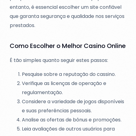
entanto, é essencial escolher um site confiável
que garanta segurança e qualidade nos serviços
prestados.
Como Escolher o Melhor Casino Online
É tão simples quanto seguir estes passos:
Pesquise sobre a reputação do cassino.
Verifique as licenças de operação e
regulamentação.
Considere a variedade de jogos disponíveis
e suas preferências pessoais.
Analise as ofertas de bônus e promoções.
Leia avaliações de outros usuários para