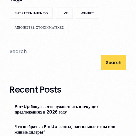
ENTRETENIMIENTO
LIVE
WINBET
ΑΞΙΟΠΙΣΤΕΣ ΣΤΟΙΧΗΜΑΤΙΚΕΣ
Search
Search
Recent Posts
Pin-Up бонусы: что нужно знать о текущих
предложениях в 2026 году
Что выбрать в Pin Up: слоты, настольные игры или
живые дилеры?