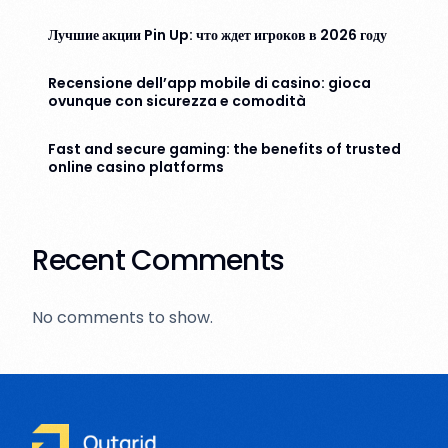
Лучшие акции Pin Up: что ждет игроков в 2026 году
Recensione dell’app mobile di casino: gioca
ovunque con sicurezza e comodità
Fast and secure gaming: the benefits of trusted
online casino platforms
Recent Comments
No comments to show.