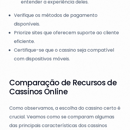
entender a experiência deles.
Verifique os métodos de pagamento
disponíveis.
Priorize sites que oferecem suporte ao cliente
eficiente.
Certifique-se que o cassino seja compatível
com dispositivos móveis.
Comparação de Recursos de
Cassinos Online
Como observamos, a escolha do cassino certo é
crucial. Veamos como se comparam algumas
das principais características dos cassinos