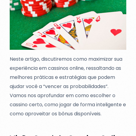
Neste artigo, discutiremos como maximizar sua
experiência em cassinos online, ressaltando as
melhores práticas e estratégias que podem
ajudar você a “vencer as probabilidades”.
Vamos nos aprofundar em como escolher o
cassino certo, como jogar de forma inteligente e
como aproveitar os bônus disponíveis.