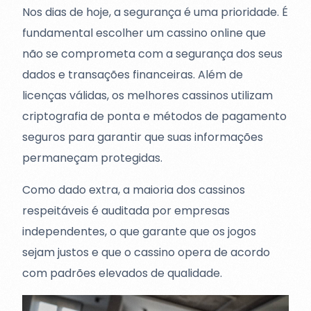
Nos dias de hoje, a segurança é uma prioridade. É
fundamental escolher um cassino online que
não se comprometa com a segurança dos seus
dados e transações financeiras. Além de
licenças válidas, os melhores cassinos utilizam
criptografia de ponta e métodos de pagamento
seguros para garantir que suas informações
permaneçam protegidas.
Como dado extra, a maioria dos cassinos
respeitáveis é auditada por empresas
independentes, o que garante que os jogos
sejam justos e que o cassino opera de acordo
com padrões elevados de qualidade.