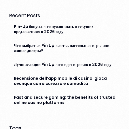
Recent Posts
Pin-Up бонусы: что нужно знать о текущих
предложениях в 2026 году
Что выбрать в Pin Up: слоты, настольные игры или
живые дилеры?
Лучшие акции Pin Up: что ждет игроков в 2026 году
Recensione dell’app mobile di casino: gioca
ovunque con sicurezza e comodità
Fast and secure gaming: the benefits of trusted
online casino platforms
Tags