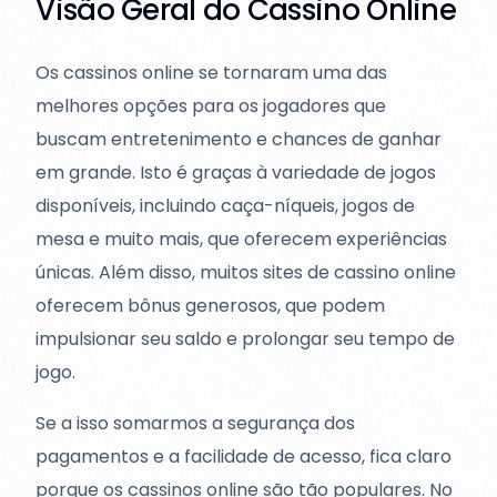
Visão Geral do Cassino Online
Os cassinos online se tornaram uma das
melhores opções para os jogadores que
buscam entretenimento e chances de ganhar
em grande. Isto é graças à variedade de jogos
disponíveis, incluindo caça-níqueis, jogos de
mesa e muito mais, que oferecem experiências
únicas. Além disso, muitos sites de cassino online
oferecem bônus generosos, que podem
impulsionar seu saldo e prolongar seu tempo de
jogo.
Se a isso somarmos a segurança dos
pagamentos e a facilidade de acesso, fica claro
porque os cassinos online são tão populares. No