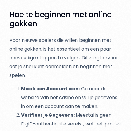
Hoe te beginnen met online
gokken
Voor nieuwe spelers die willen beginnen met
online gokken, is het essentieel om een paar
eenvoudige stappen te volgen. Dit zorgt ervoor
dat je snel kunt aanmelden en beginnen met
spelen.
Maak een Account aan:
Ga naar de
website van het casino en vul je gegevens
in om een account aan te maken.
Verifieer je Gegevens:
Meestal is geen
DigiD-authenticatie vereist, wat het proces