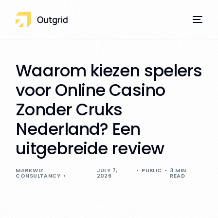
Waarom kiezen spelers
voor Online Casino
Our Services
Zonder Cruks
Nederland? Een
uitgebreide review
MARKWIZ
JULY 7,
PUBLIC
3 MIN
CONSULTANCY
2026
READ