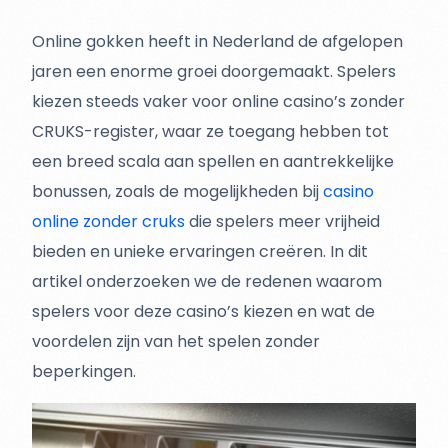
Online gokken heeft in Nederland de afgelopen
jaren een enorme groei doorgemaakt. Spelers
kiezen steeds vaker voor online casino’s zonder
CRUKS-register, waar ze toegang hebben tot
een breed scala aan spellen en aantrekkelijke
bonussen, zoals de mogelijkheden bij
casino
online zonder cruks
die spelers meer vrijheid
bieden en unieke ervaringen creëren. In dit
artikel onderzoeken we de redenen waarom
spelers voor deze casino’s kiezen en wat de
voordelen zijn van het spelen zonder
beperkingen.