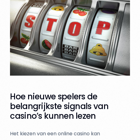
Hoe nieuwe spelers de
belangrijkste signals van
casino’s kunnen lezen
Het kiezen van een online casino kan