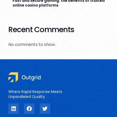
Fast and secure gaming: the benefits of trusted
online casino platforms
Recent Comments
No comments to show.
Where Rapid Response Meets
Unparalleled Quality