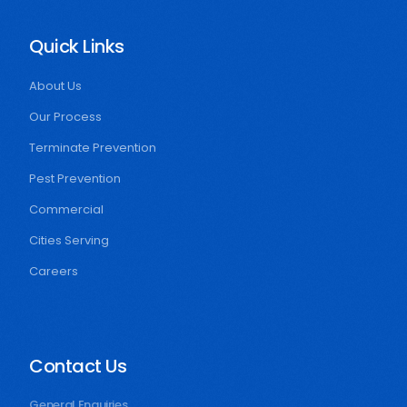
Quick Links
About Us
Our Process
Terminate Prevention
Pest Prevention
Commercial
Cities Serving
Careers
Contact Us
General Enquiries