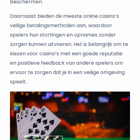
beschermen.
Daarnaast bieden de meeste online casino’s
veilige betalingsmethoden aan, waardoor
spelers hun stortingen en opnames zonder
zorgen kunnen uitvoeren. Het is belangrijk om te
kiezen voor casino’s met een goede reputatie
en positieve feedback van andere spelers om
ervoor te zorgen dat je in een veilige omgeving
speelt.