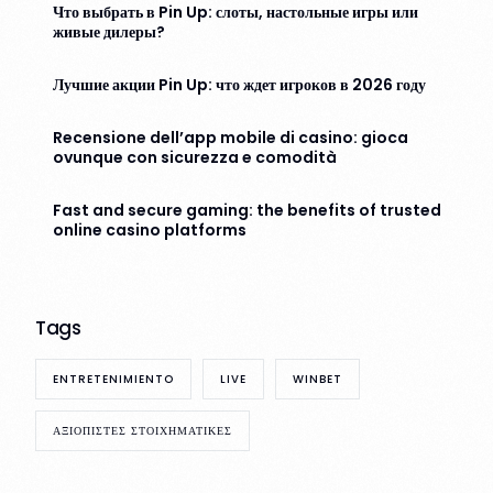
Что выбрать в Pin Up: слоты, настольные игры или
живые дилеры?
Лучшие акции Pin Up: что ждет игроков в 2026 году
Recensione dell’app mobile di casino: gioca
ovunque con sicurezza e comodità
Fast and secure gaming: the benefits of trusted
online casino platforms
Tags
ENTRETENIMIENTO
LIVE
WINBET
ΑΞΙΟΠΙΣΤΕΣ ΣΤΟΙΧΗΜΑΤΙΚΕΣ