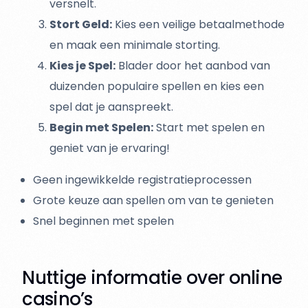
versnelt.
Stort Geld:
Kies een veilige betaalmethode
en maak een minimale storting.
Kies je Spel:
Blader door het aanbod van
duizenden populaire spellen en kies een
spel dat je aanspreekt.
Begin met Spelen:
Start met spelen en
geniet van je ervaring!
Geen ingewikkelde registratieprocessen
Grote keuze aan spellen om van te genieten
Snel beginnen met spelen
Nuttige informatie over online
casino’s