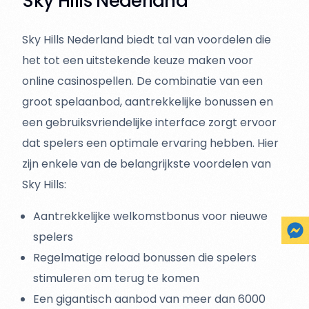
Sky Hills Nederland
Sky Hills Nederland biedt tal van voordelen die
het tot een uitstekende keuze maken voor
online casinospellen. De combinatie van een
groot spelaanbod, aantrekkelijke bonussen en
een gebruiksvriendelijke interface zorgt ervoor
dat spelers een optimale ervaring hebben. Hier
zijn enkele van de belangrijkste voordelen van
Sky Hills:
Aantrekkelijke welkomstbonus voor nieuwe
spelers
Regelmatige reload bonussen die spelers
stimuleren om terug te komen
Een gigantisch aanbod van meer dan 6000