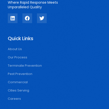
Where Rapid Response Meets
Unparalleled Quality
Quick Links
About Us
Our Process
Terminate Prevention
Pest Prevention
Commercial
Cities Serving
Careers