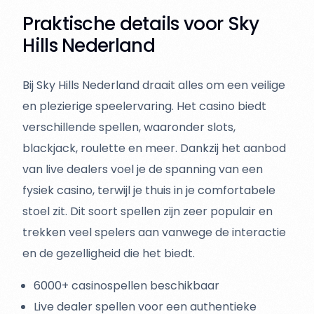
Praktische details voor Sky
Hills Nederland
Bij Sky Hills Nederland draait alles om een veilige
en plezierige speelervaring. Het casino biedt
verschillende spellen, waaronder slots,
blackjack, roulette en meer. Dankzij het aanbod
van live dealers voel je de spanning van een
fysiek casino, terwijl je thuis in je comfortabele
stoel zit. Dit soort spellen zijn zeer populair en
trekken veel spelers aan vanwege de interactie
en de gezelligheid die het biedt.
6000+ casinospellen beschikbaar
Live dealer spellen voor een authentieke