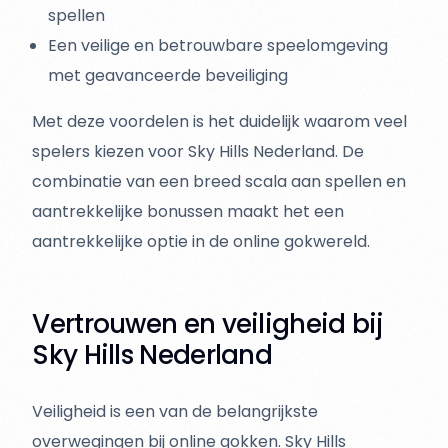
spellen
Een veilige en betrouwbare speelomgeving
met geavanceerde beveiliging
Met deze voordelen is het duidelijk waarom veel
spelers kiezen voor Sky Hills Nederland. De
combinatie van een breed scala aan spellen en
aantrekkelijke bonussen maakt het een
aantrekkelijke optie in de online gokwereld.
Vertrouwen en veiligheid bij
Sky Hills Nederland
Veiligheid is een van de belangrijkste
overwegingen bij online gokken. Sky Hills