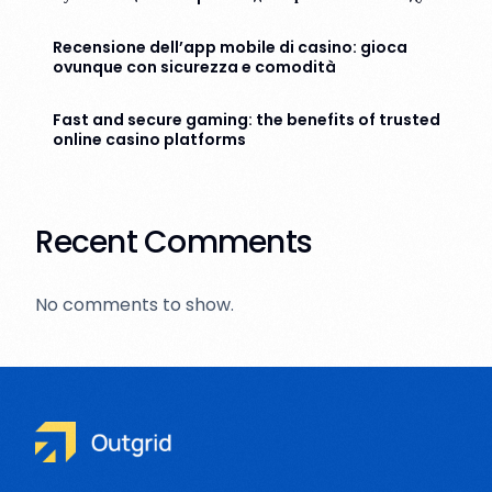
Recensione dell’app mobile di casino: gioca
ovunque con sicurezza e comodità
Fast and secure gaming: the benefits of trusted
online casino platforms
Recent Comments
No comments to show.