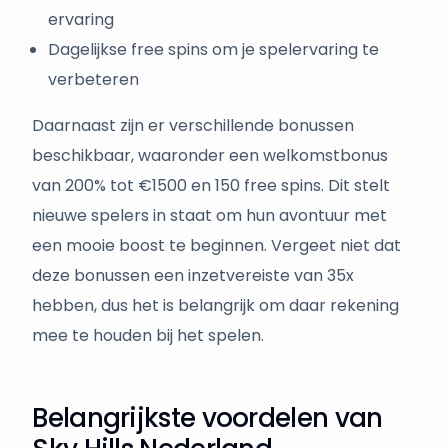
ervaring
Dagelijkse free spins om je spelervaring te
verbeteren
Daarnaast zijn er verschillende bonussen
beschikbaar, waaronder een welkomstbonus
van 200% tot €1500 en 150 free spins. Dit stelt
nieuwe spelers in staat om hun avontuur met
een mooie boost te beginnen. Vergeet niet dat
deze bonussen een inzetvereiste van 35x
hebben, dus het is belangrijk om daar rekening
mee te houden bij het spelen.
Belangrijkste voordelen van