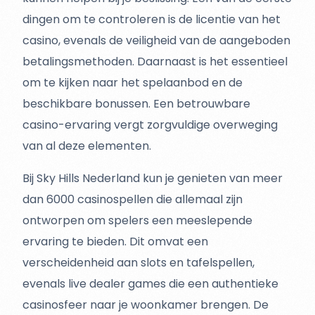
dingen om te controleren is de licentie van het
casino, evenals de veiligheid van de aangeboden
betalingsmethoden. Daarnaast is het essentieel
om te kijken naar het spelaanbod en de
beschikbare bonussen. Een betrouwbare
casino-ervaring vergt zorgvuldige overweging
van al deze elementen.
Bij Sky Hills Nederland kun je genieten van meer
dan 6000 casinospellen die allemaal zijn
ontworpen om spelers een meeslepende
ervaring te bieden. Dit omvat een
verscheidenheid aan slots en tafelspellen,
evenals live dealer games die een authentieke
casinosfeer naar je woonkamer brengen. De