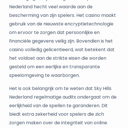
Nederland hecht veel waarde aan de
bescherming van zijn spelers. Het casino maakt
gebruik van de nieuwste encryptietechnologie
om ervoor te zorgen dat persoonlijke en
financiële gegevens veilig zijn. Bovendien is het
casino volledig gelicentieerd, wat betekent dat
het voldoet aan de strikte eisen die worden
gesteld om een eerlijke en transparante
speelomgeving te waarborgen.
Het is ook belangrijk om te weten dat Sky Hills
Nederland regelmatige audits ondergaat om de
eerlijkheid van de spellen te garanderen. Dit
biedt extra zekerheid voor spelers die zich
zorgen maken over de integriteit van online