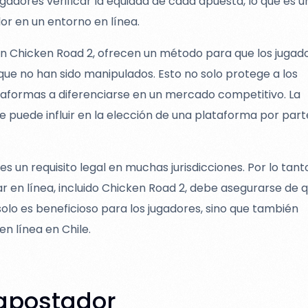
gadores verificar la equidad de cada apuesta, lo que es u
or en un entorno en línea.
o en Chicken Road 2, ofrecen un método para que los jugad
que no han sido manipulados. Esto no solo protege a los
taformas a diferenciarse en un mercado competitivo. La
e puede influir en la elección de una plataforma por part
 un requisito legal en muchas jurisdicciones. Por lo tant
r en línea, incluido Chicken Road 2, debe asegurarse de 
lo es beneficioso para los jugadores, sino que también
en línea en Chile.
 apostador