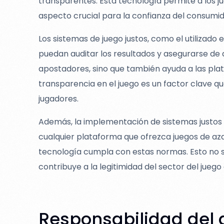
transparentes. Esta tecnología permite a los ju
aspecto crucial para la confianza del consumid
Los sistemas de juego justos, como el utilizad
puedan auditar los resultados y asegurarse de 
apostadores, sino que también ayuda a las pla
transparencia en el juego es un factor clave qu
jugadores.
Además, la implementación de sistemas justos es
cualquier plataforma que ofrezca juegos de aza
tecnología cumpla con estas normas. Esto no so
contribuye a la legitimidad del sector del juego 
Responsabilidad del