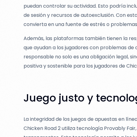
puedan controlar su actividad. Esto podría incl
de sesión y recursos de autoexclusión. Con esta
convierta en una fuente de estrés o problemas 
Además, las plataformas también tienen la re
que ayudan a los jugadores con problemas de a
responsable no solo es una obligación legal, s
positiva y sostenible para los jugadores de Chi
Juego justo y tecnolo
La integridad de los juegos de apuestas en lín
Chicken Road 2 utiliza tecnología Provably Fair,