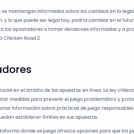
 se mantengan informados sobre los cambios en la legisl
, y lo que puede ser legal hoy, podría cambiar en el futur
 a los apostadores a tomar decisiones informadas y a pr
o Chicken Road 2.
gadores
ucial en el ámbito de las apuestas en línea. La ley chilen
ar medidas para prevenir el juego problemático y prote
ionar información sobre prácticas de juego responsables
uedan establecer límites en sus apuestas.
plataforma donde se juega ofrezca opciones para que los j