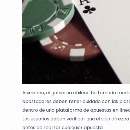
Asimismo, el gobierno chileno ha tomado medidas
apostadores deben tener cuidado con las plataf
dentro de una plataforma de apuestas en línea
Los usuarios deben verificar que el sitio ofrezc
antes de realizar cualquier apuesta.