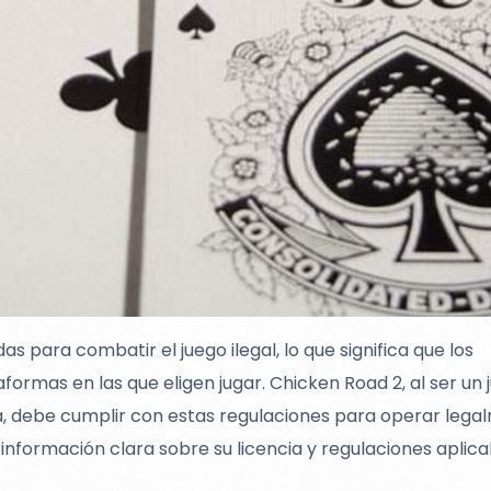
 para combatir el juego ilegal, lo que significa que los
ormas en las que eligen jugar. Chicken Road 2, al ser un 
, debe cumplir con estas regulaciones para operar lega
a información clara sobre su licencia y regulaciones aplic