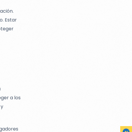
ación.
o. Estar
oteger
a
ger a los
 y
ugadores