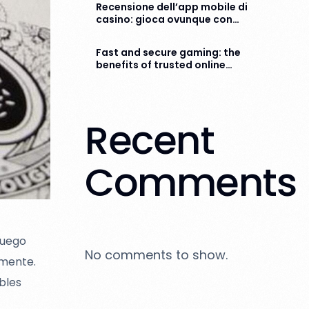
Recensione dell’app mobile di
casino: gioca ovunque con
sicurezza e comodità
Fast and secure gaming: the
benefits of trusted online
casino platforms
Recent
Comments
juego
No comments to show.
lmente.
ables