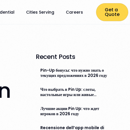
Get a
dential
Cities Serving
Careers
Quote
Recent Posts
Pin-Up бонусы: что нужно знать о
текущих предложениях в 2026 году
n
Что выбрать в Pin Up: слоты,
настольные игры или живые
дилеры?
Лучшие акции Pin Up: что ждет
игроков в 2026 году
Recensione dell’app mobile di