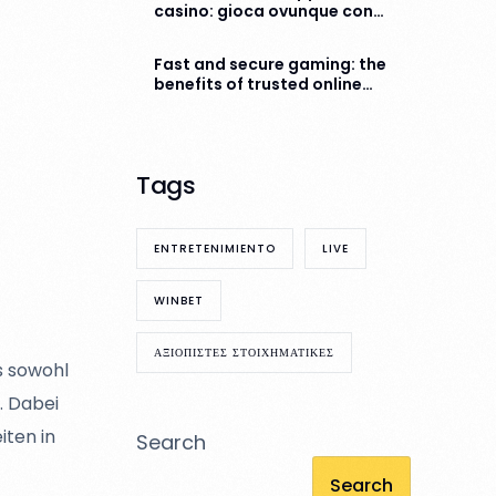
casino: gioca ovunque con
sicurezza e comodità
Fast and secure gaming: the
benefits of trusted online
casino platforms
Tags
ENTRETENIMIENTO
LIVE
WINBET
ΑΞΙΟΠΙΣΤΕΣ ΣΤΟΙΧΗΜΑΤΙΚΕΣ
s sowohl
. Dabei
iten in
Search
Search