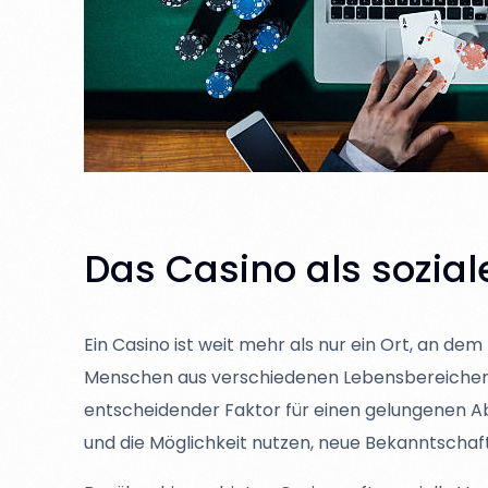
Das Casino als sozial
Ein Casino ist weit mehr als nur ein Ort, an dem 
Menschen aus verschiedenen Lebensbereichen tr
entscheidender Faktor für einen gelungenen Abe
und die Möglichkeit nutzen, neue Bekanntschaft