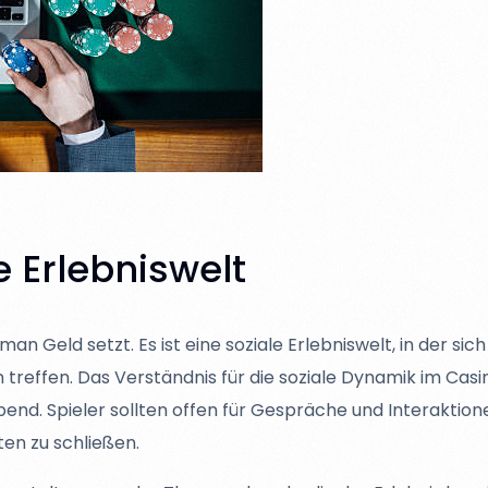
e Erlebniswelt
man Geld setzt. Es ist eine soziale Erlebniswelt, in der sich
effen. Das Verständnis für die soziale Dynamik im Casino
nd. Spieler sollten offen für Gespräche und Interaktion
en zu schließen.