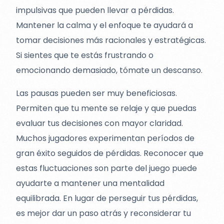
impulsivas que pueden llevar a pérdidas.
Mantener la calma y el enfoque te ayudará a
tomar decisiones más racionales y estratégicas.
Si sientes que te estás frustrando o
emocionando demasiado, tómate un descanso.
Las pausas pueden ser muy beneficiosas.
Permiten que tu mente se relaje y que puedas
evaluar tus decisiones con mayor claridad.
Muchos jugadores experimentan períodos de
gran éxito seguidos de pérdidas. Reconocer que
estas fluctuaciones son parte del juego puede
ayudarte a mantener una mentalidad
equilibrada. En lugar de perseguir tus pérdidas,
es mejor dar un paso atrás y reconsiderar tu