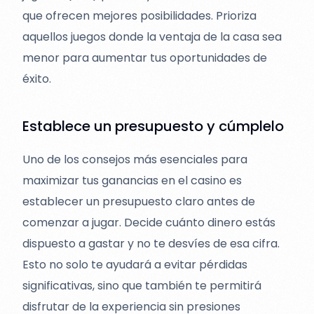
que ofrecen mejores posibilidades. Prioriza
aquellos juegos donde la ventaja de la casa sea
menor para aumentar tus oportunidades de
éxito.
Establece un presupuesto y cúmplelo
Uno de los consejos más esenciales para
maximizar tus ganancias en el casino es
establecer un presupuesto claro antes de
comenzar a jugar. Decide cuánto dinero estás
dispuesto a gastar y no te desvíes de esa cifra.
Esto no solo te ayudará a evitar pérdidas
significativas, sino que también te permitirá
disfrutar de la experiencia sin presiones