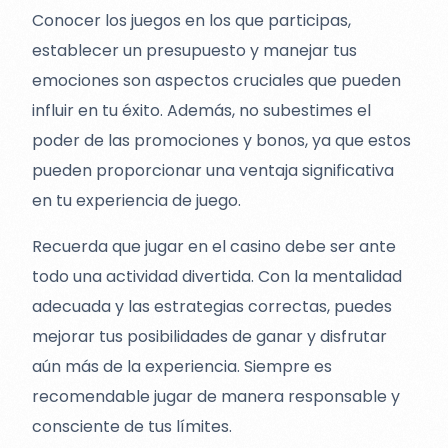
Conocer los juegos en los que participas,
establecer un presupuesto y manejar tus
emociones son aspectos cruciales que pueden
influir en tu éxito. Además, no subestimes el
poder de las promociones y bonos, ya que estos
pueden proporcionar una ventaja significativa
en tu experiencia de juego.
Recuerda que jugar en el casino debe ser ante
todo una actividad divertida. Con la mentalidad
adecuada y las estrategias correctas, puedes
mejorar tus posibilidades de ganar y disfrutar
aún más de la experiencia. Siempre es
recomendable jugar de manera responsable y
consciente de tus límites.