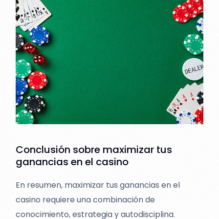
Conclusión sobre maximizar tus
ganancias en el casino
En resumen, maximizar tus ganancias en el
casino requiere una combinación de
conocimiento, estrategia y autodisciplina.