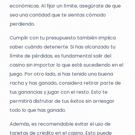
económicas. Al fijar un límite, asegúrate de que
sea una cantidad que te sientas cómodo
perdiendo.
Cumplir con tu presupuesto también implica
saber cuándo detenerte. Si has alcanzado tu
límite de pérdidas, es fundamental salir del
casino sin importar lo que esté sucediendo en el
juego. Por otro lado, si has tenido una buena
racha y has ganado, considera retirar parte de
tus ganancias y jugar con el resto. Esto te
permitirá disfrutar de tus éxitos sin arriesgar
todo lo que has ganado.
Además, es recomendable evitar el uso de
tarjetas de crédito en el casino. Esto puede