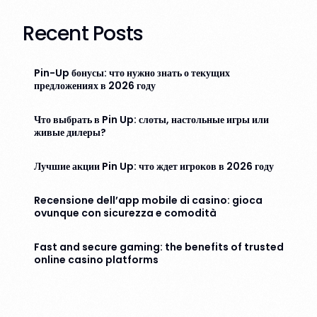
Recent Posts
Pin-Up бонусы: что нужно знать о текущих
предложениях в 2026 году
Что выбрать в Pin Up: слоты, настольные игры или
живые дилеры?
Лучшие акции Pin Up: что ждет игроков в 2026 году
Recensione dell’app mobile di casino: gioca
ovunque con sicurezza e comodità
Fast and secure gaming: the benefits of trusted
online casino platforms