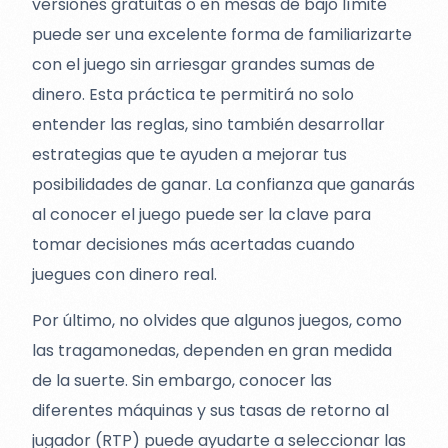
versiones gratuitas o en mesas de bajo límite
puede ser una excelente forma de familiarizarte
con el juego sin arriesgar grandes sumas de
dinero. Esta práctica te permitirá no solo
entender las reglas, sino también desarrollar
estrategias que te ayuden a mejorar tus
posibilidades de ganar. La confianza que ganarás
al conocer el juego puede ser la clave para
tomar decisiones más acertadas cuando
juegues con dinero real.
Por último, no olvides que algunos juegos, como
las tragamonedas, dependen en gran medida
de la suerte. Sin embargo, conocer las
diferentes máquinas y sus tasas de retorno al
jugador (RTP) puede ayudarte a seleccionar las