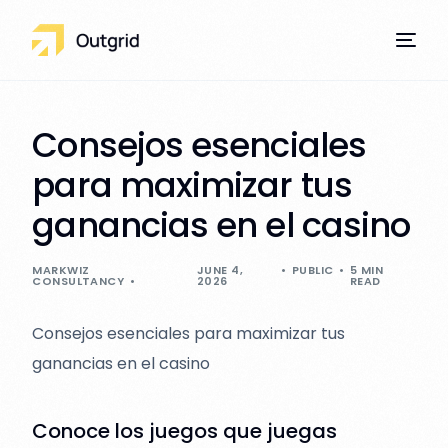
Consejos esenciales
para maximizar tus
Our Services
ganancias en el casino
MARKWIZ
JUNE 4,
PUBLIC
5 MIN
CONSULTANCY
2026
READ
Consejos esenciales para maximizar tus
ganancias en el casino
Conoce los juegos que juegas