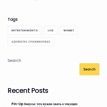
Tags
ENTRETENIMIENTO
LIVE
WINBET
ΑΞΙΟΠΙΣΤΕΣ ΣΤΟΙΧΗΜΑΤΙΚΕΣ
Search
Search
Recent Posts
Pin-Up бонусы: что нужно знать о текущих