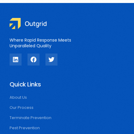
Where Rapid Response Meets
Unparalleled Quality
Quick Links
About Us
Our Process
Terminate Prevention
Pest Prevention