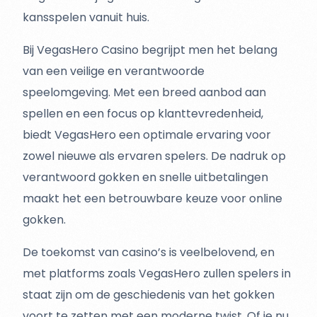
kansspelen vanuit huis.
Bij VegasHero Casino begrijpt men het belang
van een veilige en verantwoorde
speelomgeving. Met een breed aanbod aan
spellen en een focus op klanttevredenheid,
biedt VegasHero een optimale ervaring voor
zowel nieuwe als ervaren spelers. De nadruk op
verantwoord gokken en snelle uitbetalingen
maakt het een betrouwbare keuze voor online
gokken.
De toekomst van casino’s is veelbelovend, en
met platforms zoals VegasHero zullen spelers in
staat zijn om de geschiedenis van het gokken
voort te zetten met een moderne twist. Of je nu