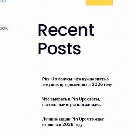
nde
e
Recent
 ook
Posts
Pin-Up бонусы: что нужно знать о
текущих предложениях в 2026 году
Что выбрать в Pin Up: слоты,
настольные игры или живые
дилеры?
Лучшие акции Pin Up: что ждет
игроков в 2026 году