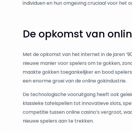
individuen en hun omgeving cruciaal voor het o
De opkomst van onli
Met de opkomst van het internet in de jaren ’9
nieuwe manier voor spelers om te gokken, zonde
maakte gokken toegankelijker en bood spelers d
een enorme groei van de online gokindustrie.
De technologische vooruitgang heeft ook geleid
klassieke tafelspellen tot innovatieve slots, s
competitie tussen online casino’s vergroot, w
nieuwe spelers aan te trekken.