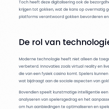
Toch heeft deze digitalisering ook de bezorgd
krijgen tot gokken, wat de kans op overmatig g
platforms verantwoord gokken bevorderen en t
De rol van technolog
Moderne technologie heeft niet alleen de toega
verbeterd. Innovaties zoals virtual reality en l
die van een fysiek casino komt. Spelers kunnen
wat bijdraagt aan de sociale aspecten van gok
Bovendien speelt kunstmatige intelligentie een 
analyseren van spelersgedrag en het aanpassen
om hun aanbiedingen te optimaliseren en spelers