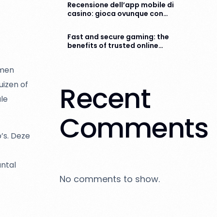
Recensione dell’app mobile di
casino: gioca ovunque con
sicurezza e comodità
Fast and secure gaming: the
benefits of trusted online
casino platforms
amen
uizen of
Recent
le
Comments
’s. Deze
antal
No comments to show.