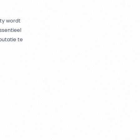
ity wordt
ssentieel
putatie te