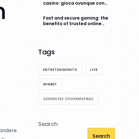
n
casino: gioca ovunque con
sicurezza e comodità
Fast and secure gaming: the
benefits of trusted online
casino platforms
Tags
ENTRETENIMIENTO
LIVE
WINBET
ΑΞΙΟΠΙΣΤΕΣ ΣΤΟΙΧΗΜΑΤΙΚΕΣ
Search
 andere
Search