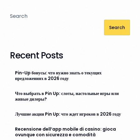
Search
Search
Recent Posts
Pin-Up бонусы: что нужно знать о текущих
предложениях в 2026 году
Что выбрать в Pin Up: слоты, настольные игры или
живые дилеры?
Лучшие акции Pin Up: что ждет игроков в 2026 году
Recensione dell’app mobile di casino: gioca
ovunque con sicurezza e comodità