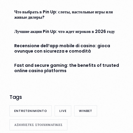
Что выбрать в Pin Up: слоты, настольные игры или
живые дилеры?
Лучшие акции Pin Up: что ждет игроков в 2026 году
Recensione dell’app mobile di casino: gioca
ovunque con sicurezza e comodità
Fast and secure gaming: the benefits of trusted
online casino platforms
Tags
ENTRETENIMIENTO
LIVE
WINBET
ΑΞΙΟΠΙΣΤΕΣ ΣΤΟΙΧΗΜΑΤΙΚΕΣ