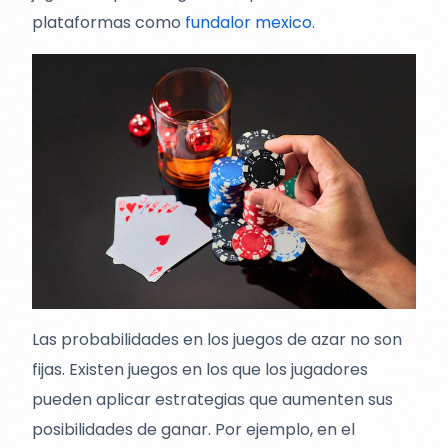
plataformas como
fundalor mexico
.
Las probabilidades en los juegos de azar no son
fijas. Existen juegos en los que los jugadores
pueden aplicar estrategias que aumenten sus
posibilidades de ganar. Por ejemplo, en el