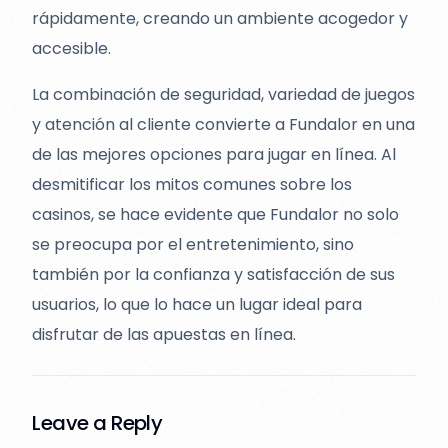
rápidamente, creando un ambiente acogedor y
accesible.
La combinación de seguridad, variedad de juegos
y atención al cliente convierte a Fundalor en una
de las mejores opciones para jugar en línea. Al
desmitificar los mitos comunes sobre los
casinos, se hace evidente que Fundalor no solo
se preocupa por el entretenimiento, sino
también por la confianza y satisfacción de sus
usuarios, lo que lo hace un lugar ideal para
disfrutar de las apuestas en línea.
Leave a Reply