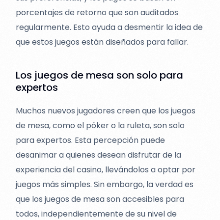
porcentajes de retorno que son auditados
regularmente. Esto ayuda a desmentir la idea de
que estos juegos están diseñados para fallar.
Los juegos de mesa son solo para
expertos
Muchos nuevos jugadores creen que los juegos
de mesa, como el póker o la ruleta, son solo
para expertos. Esta percepción puede
desanimar a quienes desean disfrutar de la
experiencia del casino, llevándolos a optar por
juegos más simples. Sin embargo, la verdad es
que los juegos de mesa son accesibles para
todos, independientemente de su nivel de