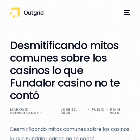
Desmitificando mitos
comunes sobre los
Our Services
casinos lo que
Fundalor casino no te
contó
MARKWIZ
JUNE 23,
PUBLIC
5 MIN
CONSULTANCY
2026
READ
Desmitificando mitos comunes sobre los casinos
lo que Fundalor casino no te contó