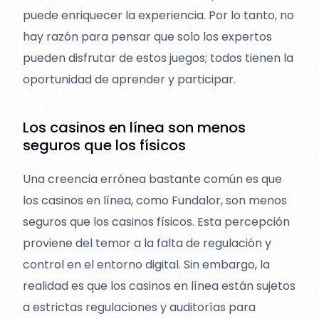
puede enriquecer la experiencia. Por lo tanto, no
hay razón para pensar que solo los expertos
pueden disfrutar de estos juegos; todos tienen la
oportunidad de aprender y participar.
Los casinos en línea son menos
seguros que los físicos
Una creencia errónea bastante común es que
los casinos en línea, como Fundalor, son menos
seguros que los casinos físicos. Esta percepción
proviene del temor a la falta de regulación y
control en el entorno digital. Sin embargo, la
realidad es que los casinos en línea están sujetos
a estrictas regulaciones y auditorías para