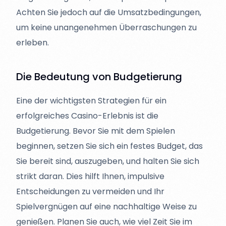
Achten Sie jedoch auf die Umsatzbedingungen,
um keine unangenehmen Überraschungen zu
erleben.
Die Bedeutung von Budgetierung
Eine der wichtigsten Strategien für ein
erfolgreiches Casino-Erlebnis ist die
Budgetierung. Bevor Sie mit dem Spielen
beginnen, setzen Sie sich ein festes Budget, das
Sie bereit sind, auszugeben, und halten Sie sich
strikt daran. Dies hilft Ihnen, impulsive
Entscheidungen zu vermeiden und Ihr
Spielvergnügen auf eine nachhaltige Weise zu
genießen. Planen Sie auch, wie viel Zeit Sie im