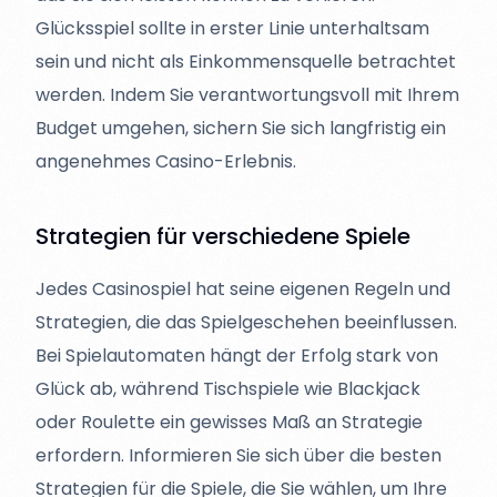
Glücksspiel sollte in erster Linie unterhaltsam
sein und nicht als Einkommensquelle betrachtet
werden. Indem Sie verantwortungsvoll mit Ihrem
Budget umgehen, sichern Sie sich langfristig ein
angenehmes Casino-Erlebnis.
Strategien für verschiedene Spiele
Jedes Casinospiel hat seine eigenen Regeln und
Strategien, die das Spielgeschehen beeinflussen.
Bei Spielautomaten hängt der Erfolg stark von
Glück ab, während Tischspiele wie Blackjack
oder Roulette ein gewisses Maß an Strategie
erfordern. Informieren Sie sich über die besten
Strategien für die Spiele, die Sie wählen, um Ihre