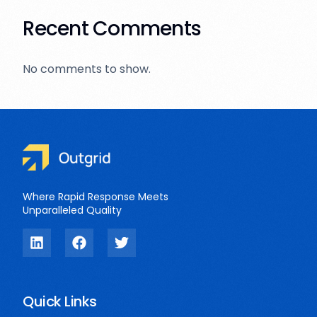
Recent Comments
No comments to show.
Where Rapid Response Meets
Unparalleled Quality
Quick Links