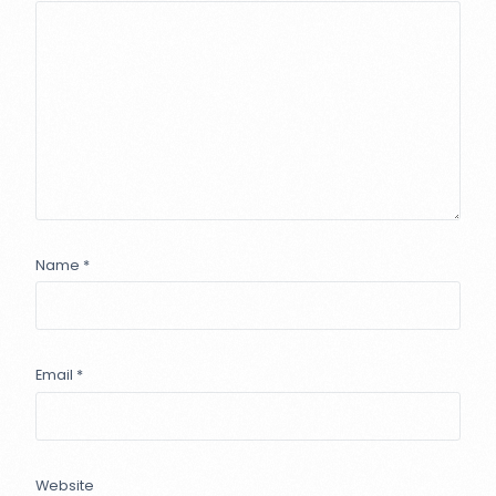
Name
*
Email
*
Website