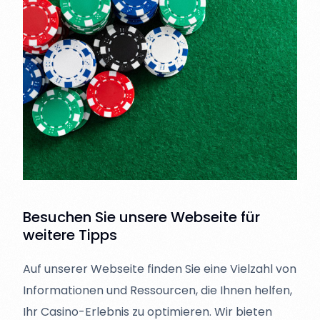
Besuchen Sie unsere Webseite für
weitere Tipps
Auf unserer Webseite finden Sie eine Vielzahl von
Informationen und Ressourcen, die Ihnen helfen,
Ihr Casino-Erlebnis zu optimieren. Wir bieten