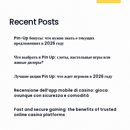
Recent Posts
Pin-Up бонусы: что нужно знать о текущих
предложениях в 2026 году
Что выбрать в Pin Up: слоты, настольные игры или
живые дилеры?
Лучшие акции Pin Up: что ждет игроков в 2026 году
Recensione dell’app mobile di casino: gioca
ovunque con sicurezza e comodità
Fast and secure gaming: the benefits of trusted
online casino platforms