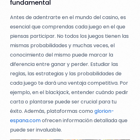
fundamental
Antes de adentrarte en el mundo del casino, es
esencial que comprendas cada juego en el que
piensas participar. No todos los juegos tienen las
mismas probabilidades y muchas veces, el
conocimiento del mismo puede marcar la
diferencia entre ganar y perder. Estudiar las
reglas, las estrategias y las probabilidades de
cada juego te dará una ventaja competitiva. Por
ejemplo, en el blackjack, entender cuándo pedir
carta o plantarse puede ser crucial para tu
éxito. Además, plataformas como
glorion-
espana.com
ofrecen información detallada que
puede ser invaluable.