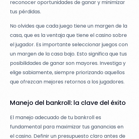
reconocer oportunidades de ganar y minimizar
tus pérdidas.
No olvides que cada juego tiene un margen de la
casa, que es la ventaja que tiene el casino sobre
el jugador. Es importante seleccionar juegos con
un margen de la casa bajo. Esto significa que tus
posibilidades de ganar son mayores. Investiga y
elige sabiamente, siempre priorizando aquellos
que ofrezcan mejores retornos a los jugadores.
Manejo del bankroll: la clave del éxito
El manejo adecuado de tu bankroll es
fundamental para maximizar tus ganancias en
el casino. Definir un presupuesto claro antes de