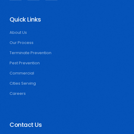
Quick Links
About Us
Our Process
Terminate Prevention
Pest Prevention
Commercial
Cities Serving
Careers
Contact Us