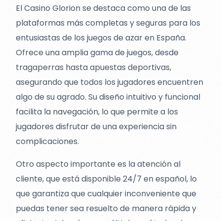
El Casino Glorion se destaca como una de las
plataformas más completas y seguras para los
entusiastas de los juegos de azar en España.
Ofrece una amplia gama de juegos, desde
tragaperras hasta apuestas deportivas,
asegurando que todos los jugadores encuentren
algo de su agrado. Su diseño intuitivo y funcional
facilita la navegación, lo que permite a los
jugadores disfrutar de una experiencia sin
complicaciones.
Otro aspecto importante es la atención al
cliente, que está disponible 24/7 en español, lo
que garantiza que cualquier inconveniente que
puedas tener sea resuelto de manera rápida y