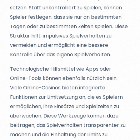
setzen. Statt unkontrolliert zu spielen, können
Spieler festlegen, dass sie nur an bestimmten
Tagen oder zu bestimmten Zeiten spielen. Diese
Struktur hilft, impulsives Spielverhalten zu
vermeiden und ermöglicht eine bessere
Kontrolle über das eigene Spielverhalten.
Technologische Hilfsmittel wie Apps oder
Online-Tools können ebenfalls nützlich sein.
Viele Online-Casinos bieten integrierte
Funktionen zur Limitsetzung an, die es Spielern
ermöglichen, ihre Einsätze und Spielzeiten zu
überwachen. Diese Werkzeuge können dazu
beitragen, das Spielverhalten transparenter zu
machen und die Einhaltung der Limits zu