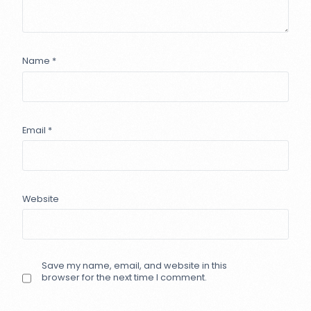
Name
*
Email
*
Website
Save my name, email, and website in this
browser for the next time I comment.