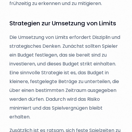
frühzeitig zu erkennen und zu mitigieren.
Strategien zur Umsetzung von Limits
Die Umsetzung von Limits erfordert Disziplin und
strategisches Denken. Zunächst sollten Spieler
ein Budget festlegen, das sie bereit sind zu
investieren, und dieses Budget strikt einhalten.
Eine sinnvolle Strategie ist es, das Budget in
kleinere, festgelegte Beträge zu unterteilen, die
über einen bestimmten Zeitraum ausgegeben
werden dürfen. Dadurch wird das Risiko
minimiert und das Spielvergnügen bleibt
erhalten.
Zusätzlich ist es ratsam, sich feste Spielzeiten zu