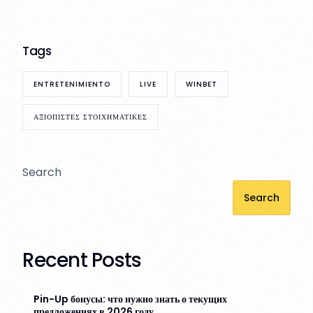
Tags
ENTRETENIMIENTO
LIVE
WINBET
ΑΞΙΟΠΙΣΤΕΣ ΣΤΟΙΧΗΜΑΤΙΚΕΣ
Search
Search
Recent Posts
Pin-Up бонусы: что нужно знать о текущих
предложениях в 2026 году