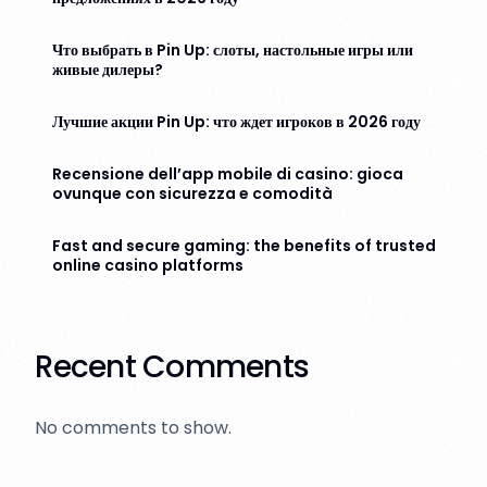
Что выбрать в Pin Up: слоты, настольные игры или
живые дилеры?
Лучшие акции Pin Up: что ждет игроков в 2026 году
Recensione dell’app mobile di casino: gioca
ovunque con sicurezza e comodità
Fast and secure gaming: the benefits of trusted
online casino platforms
Recent Comments
No comments to show.