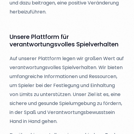
und dazu beitragen, eine positive Veränderung
herbeizuführen.
Unsere Plattform für
verantwortungsvolles Spielverhalten
Auf unserer Plattform legen wir großen Wert auf
verantwortungsvolles Spielverhalten. Wir bieten
umfangreiche Informationen und Ressourcen,
um Spieler bei der Festlegung und Einhaltung
von Limits zu unterstützen. Unser Ziel ist es, eine
sichere und gesunde Spielumgebung zu fördern,
in der Spaß und Verantwortungsbewusstsein
Hand in Hand gehen.