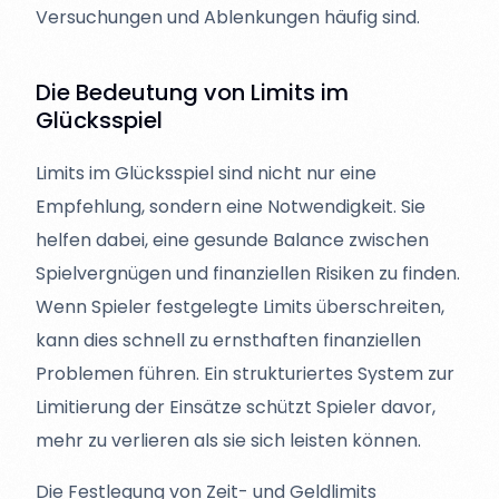
Versuchungen und Ablenkungen häufig sind.
Die Bedeutung von Limits im
Glücksspiel
Limits im Glücksspiel sind nicht nur eine
Empfehlung, sondern eine Notwendigkeit. Sie
helfen dabei, eine gesunde Balance zwischen
Spielvergnügen und finanziellen Risiken zu finden.
Wenn Spieler festgelegte Limits überschreiten,
kann dies schnell zu ernsthaften finanziellen
Problemen führen. Ein strukturiertes System zur
Limitierung der Einsätze schützt Spieler davor,
mehr zu verlieren als sie sich leisten können.
Die Festlegung von Zeit- und Geldlimits