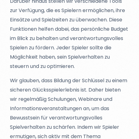
Darüber hinaus stellen wir verschiedene Tools
zur Verfügung, die es Spielern ermöglichen, ihre
Einsätze und Spielzeiten zu überwachen. Diese
Funktionen helfen dabei, das persönliche Budget
im Blick zu behalten und verantwortungsvolles
Spielen zu fördern. Jeder Spieler sollte die
Möglichkeit haben, sein Spielverhalten zu
steuern und zu optimieren.
Wir glauben, dass Bildung der Schlüssel zu einem
sicheren Glücksspielerlebnis ist. Daher bieten
wir regelmäßig Schulungen, Webinare und
Informationsveranstaltungen an, um das
Bewusstsein für verantwortungsvolles
Spielverhalten zu schärfen. Indem wir Spieler
ermutigen, sich aktiv mit dem Thema