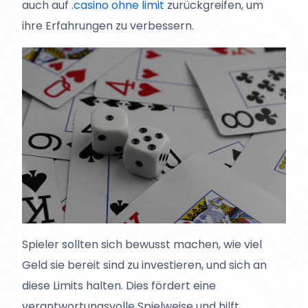
auch auf .
casino ohne limit
zurückgreifen, um
ihre Erfahrungen zu verbessern.
Spieler sollten sich bewusst machen, wie viel
Geld sie bereit sind zu investieren, und sich an
diese Limits halten. Dies fördert eine
verantwortungsvolle Spielweise und hilft,