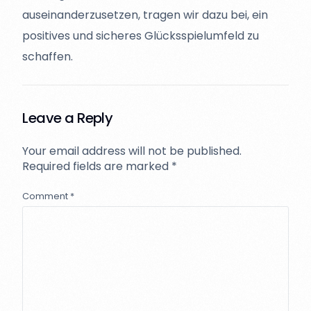
auseinanderzusetzen, tragen wir dazu bei, ein
positives und sicheres Glücksspielumfeld zu
schaffen.
Leave a Reply
Your email address will not be published.
Required fields are marked
*
Comment
*