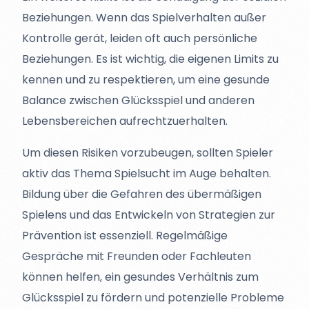
Beziehungen. Wenn das Spielverhalten außer
Kontrolle gerät, leiden oft auch persönliche
Beziehungen. Es ist wichtig, die eigenen Limits zu
kennen und zu respektieren, um eine gesunde
Balance zwischen Glücksspiel und anderen
Lebensbereichen aufrechtzuerhalten.
Um diesen Risiken vorzubeugen, sollten Spieler
aktiv das Thema Spielsucht im Auge behalten.
Bildung über die Gefahren des übermäßigen
Spielens und das Entwickeln von Strategien zur
Prävention ist essenziell. Regelmäßige
Gespräche mit Freunden oder Fachleuten
können helfen, ein gesundes Verhältnis zum
Glücksspiel zu fördern und potenzielle Probleme