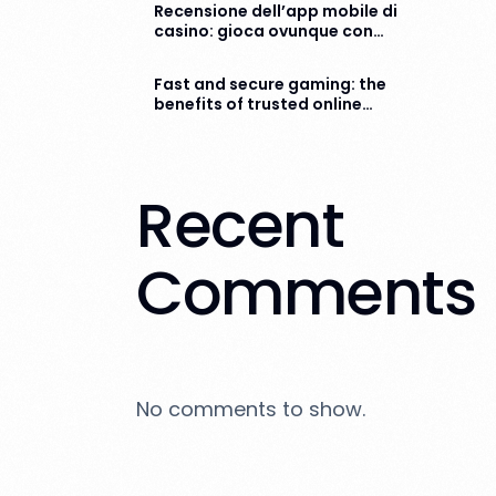
Recensione dell’app mobile di
casino: gioca ovunque con
sicurezza e comodità
Fast and secure gaming: the
benefits of trusted online
casino platforms
Recent
Comments
No comments to show.