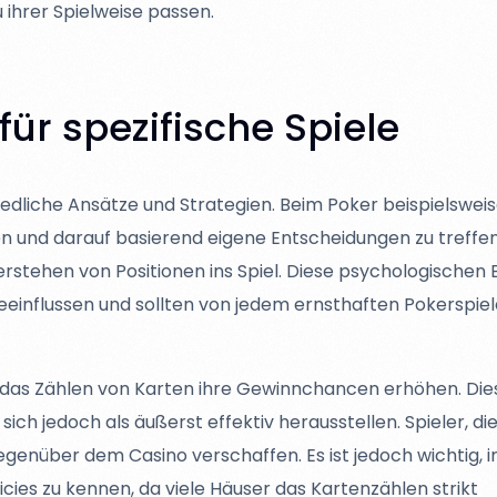
ihrer Spielweise passen.
für spezifische Spiele
dliche Ansätze und Strategien. Beim Poker beispielsweise
ren und darauf basierend eigene Entscheidungen zu treffen
stehen von Positionen ins Spiel. Diese psychologischen
influssen und sollten von jedem ernsthaften Pokerspiel
 das Zählen von Karten ihre Gewinnchancen erhöhen. Die
sich jedoch als äußerst effektiv herausstellen. Spieler, di
egenüber dem Casino verschaffen. Es ist jedoch wichtig, i
icies zu kennen, da viele Häuser das Kartenzählen strikt