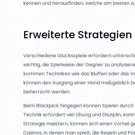
kennen und herausfinden, welche am besten zu 
Erweiterte Strategien 
Verschiedene Glücksspiele erfordern unterschie
wichtig, die Spielweise der Gegner zu analysie
kommen Techniken wie das Bluffen oder das Ver
können den Ausgang einer Hand maßgeblich bee
beherrscht werden.
Beim Blackjack hingegen können Spieler durch
Technik erfordert viel Übung und Disziplin, kann 
Strategie meistern, können sich einen Vorteil g
Casinos, in denen man spielt, die Regeln und Pol