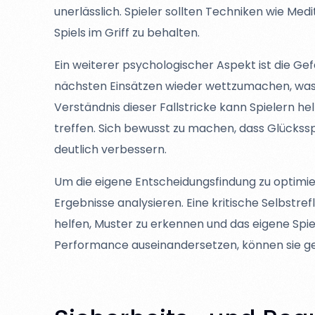
unerlässlich. Spieler sollten Techniken wie M
Spiels im Griff zu behalten.
Ein weiterer psychologischer Aspekt ist die Gefa
nächsten Einsätzen wieder wettzumachen, was i
Verständnis dieser Fallstricke kann Spielern he
treffen. Sich bewusst zu machen, dass Glückssp
deutlich verbessern.
Um die eigene Entscheidungsfindung zu optimier
Ergebnisse analysieren. Eine kritische Selbstre
helfen, Muster zu erkennen und das eigene Spie
Performance auseinandersetzen, können sie ge