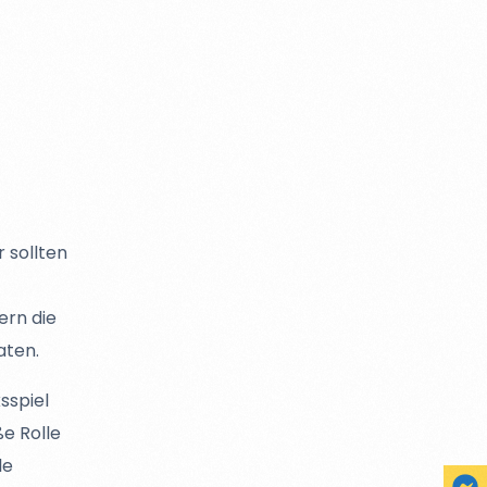
 sollten
ern die
aten.
sspiel
e Rolle
le