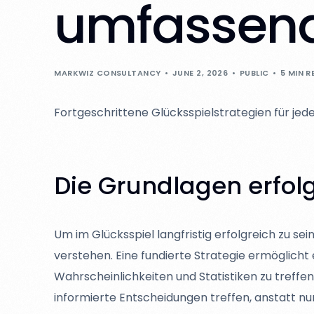
umfassend
MARKWIZ CONSULTANCY
JUNE 2, 2026
PUBLIC
5 MIN R
Fortgeschrittene Glücksspielstrategien für jed
Die Grundlagen erfolg
Um im Glücksspiel langfristig erfolgreich zu sei
verstehen. Eine fundierte Strategie ermöglicht
Wahrscheinlichkeiten und Statistiken zu treffe
informierte Entscheidungen treffen, anstatt nur