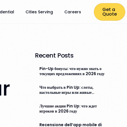
Get a
dential
Cities Serving
Careers
Quote
Recent Posts
Pin-Up бонусы: что нужно знать о
текущих предложениях в 2026 году
r
Что выбрать в Pin Up: слоты,
настольные игры или живые
дилеры?
Лучшие акции Pin Up: что ждет
игроков в 2026 году
Recensione dell’app mobile di