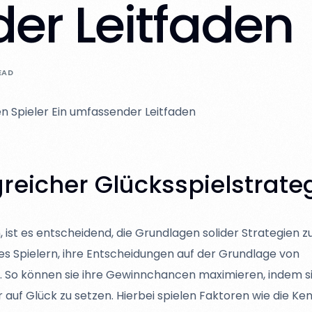
er Leitfaden
EAD
en Spieler Ein umfassender Leitfaden
reicher Glücksspielstrate
n, ist es entscheidend, die Grundlagen solider Strategien z
 es Spielern, ihre Entscheidungen auf der Grundlage von
n. So können sie ihre Gewinnchancen maximieren, indem s
 auf Glück zu setzen. Hierbei spielen Faktoren wie die Ke