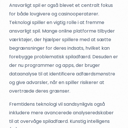
Ansvarligt spil er også blevet et centralt fokus
for både lovgivere og casinooperatører.
Teknologi spiller en vigtig rolle i at fremme
ansvarligt spil. Mange online platforme tilbyder
værktøjer, der hjælper spillere med at sætte
begrænsninger for deres indsats, hvilket kan
forebygge problematisk spiladfærd. Desuden er
der nu programmer og apps, der bruger
dataanalyse til at identificere adfærdsmønstre
og give advarsler, når en spiller risikerer at
overtræde deres grænser.
Fremtidens teknologi vil sandsynligvis også
inkludere mere avancerede analyseredskaber
til at overvåge spiladfærd. Kunstig intelligens