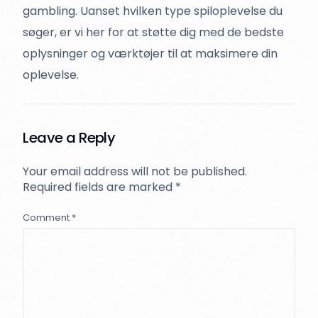
gambling. Uanset hvilken type spiloplevelse du
søger, er vi her for at støtte dig med de bedste
oplysninger og værktøjer til at maksimere din
oplevelse.
Leave a Reply
Your email address will not be published.
Required fields are marked
*
Comment
*