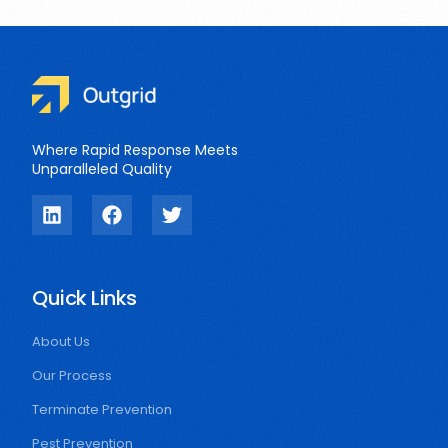
Where Rapid Response Meets
Unparalleled Quality
Quick Links
About Us
Our Process
Terminate Prevention
Pest Prevention