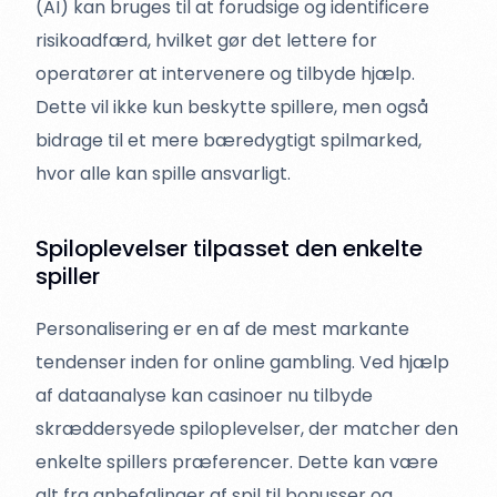
(AI) kan bruges til at forudsige og identificere
risikoadfærd, hvilket gør det lettere for
operatører at intervenere og tilbyde hjælp.
Dette vil ikke kun beskytte spillere, men også
bidrage til et mere bæredygtigt spilmarked,
hvor alle kan spille ansvarligt.
Spiloplevelser tilpasset den enkelte
spiller
Personalisering er en af de mest markante
tendenser inden for online gambling. Ved hjælp
af dataanalyse kan casinoer nu tilbyde
skræddersyede spiloplevelser, der matcher den
enkelte spillers præferencer. Dette kan være
alt fra anbefalinger af spil til bonusser og