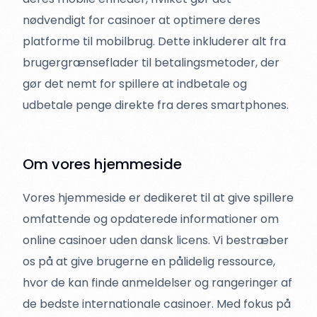
nødvendigt for casinoer at optimere deres
platforme til mobilbrug. Dette inkluderer alt fra
brugergrænseflader til betalingsmetoder, der
gør det nemt for spillere at indbetale og
udbetale penge direkte fra deres smartphones.
Om vores hjemmeside
Vores hjemmeside er dedikeret til at give spillere
omfattende og opdaterede informationer om
online casinoer uden dansk licens. Vi bestræber
os på at give brugerne en pålidelig ressource,
hvor de kan finde anmeldelser og rangeringer af
de bedste internationale casinoer. Med fokus på