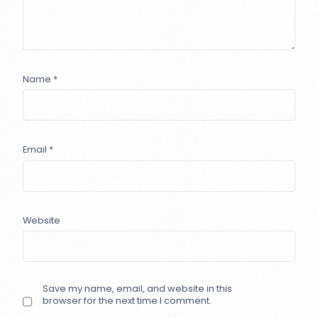
Name
*
Email
*
Website
Save my name, email, and website in this
browser for the next time I comment.