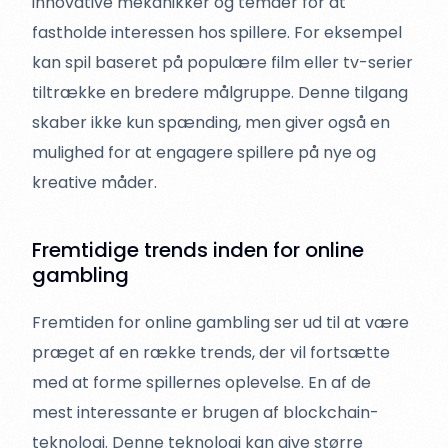
innovative mekanikker og temaer for at
fastholde interessen hos spillere. For eksempel
kan spil baseret på populære film eller tv-serier
tiltrække en bredere målgruppe. Denne tilgang
skaber ikke kun spænding, men giver også en
mulighed for at engagere spillere på nye og
kreative måder.
Fremtidige trends inden for online
gambling
Fremtiden for online gambling ser ud til at være
præget af en række trends, der vil fortsætte
med at forme spillernes oplevelse. En af de
mest interessante er brugen af blockchain-
teknologi. Denne teknologi kan give større