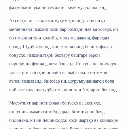
фаҳмидани ҷаҳони гемблинг хеле муфид бошанд.
Аксияҳо низ як қисми муҳим ҳастанд, зеро онҳо
метавонанд имкони бозӣ дар бозӣҳои нав ва хосеро, ки
бо имкониятҳои ҷолиб ҳамроҳ мешаванд, фароҳам
оранд. Шурӯъкунандагон метавонанд бо истифодаи
бонусҳо, имкониятҳои беҳтару бештаре барои
гирифтани фоида дошта бошанд. Ин гуна пешниҳодҳо
тавассути сайтҳои онлайн ва шабакаҳои иҷтимоӣ
эълон мешаванд, бинобар ин, шурӯъкунандагон бояд
пайваста дар ҷустуҷӯи имкониятҳои беҳтарин бошанд.
Масъулият дар истифодаи бонусҳо ва аксияҳо,
инчунин, аҳамияти зиёд дорад. Бозингарон бояд
бидонанд, ки ин пешниҳодҳо хоси шартҳо ва қоидаҳое
ҳастанд, ки бояд риоя шаванд. Риоя кардани ин шартҳо