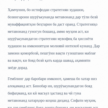
Ҳамчунин, бо истифодаи стратегияи худашон,
бозингарони шурӯъкунанда метавонанд дар тӯли бозӣ
муваффақиятҳои беҳтарин ба даст оранд. Стратегияҳо
метавонанд гуногун бошанд, аммо муҳим аст, ки
шурӯъкунандагон стратегияи мувофиқ ба ҳиссиёти
худашон ва имкониятҳои молиявӣ интихоб кунанд. Дар
замони қиморбозӣ, пешгӯии вақти гузоштани маблағ
ва вақте, ки бояд бозӣ қатъ карда шавад, аҳамияти
зиёде дорад.
Гемблинг дар баробари имконот, ҳамеша бо хатар низ
алоқаманд аст. Бинобар ин, шурӯъкунандагон бояд
бифаҳманд, ки кӣ масъул ҳастанд ва чӣ гуна
метавонанд хатарҳоро коҳиш диҳанд. Сифати муҳим,
ки дар гемблинг бояд дошта бошанд, ин масъулият аст.