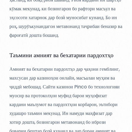
кӯмак мекунад, ки бозингарон бо рафтори масъул ва
эҳсосоти хатарнок дар бозӣ муносибат кунанд. Бо ин
роҳ, шурӯъкунандагон метавонанд таҷрибаи беназир ва
фароғатӣ дошта бошанд.
Таъмини амният ва бехатарии пардохтҳо
Амният ва бехатарии пардохтҳо дар ҷаҳони гемблинг,
махсусан дар казиноҳои онлайн, масъалаи муҳим ва
ҷиддӣ мебошад. Сайти казинои Pinco бо технологияи
муосир ва протоколҳои муфид барои муҳофизат
кардани маълумот ва пардохтҳои корбарон, эътибори
худашро таъмин мекунад. Ин намуди маҳфизат дар
хотир дошта, бозингарон метавонанд бо ибрози
боварии бештар бозӣ кунанд ва дар бораи амният ва