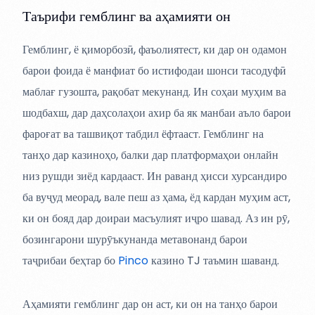
Таърифи гемблинг ва аҳамияти он
Гемблинг, ё қиморбозӣ, фаъолиятест, ки дар он одамон
барои фоида ё манфиат бо истифодаи шонси тасодуфӣ
маблағ гузошта, рақобат мекунанд. Ин соҳаи муҳим ва
шодбахш, дар даҳсолаҳои ахир ба як манбаи аъло барои
фароғат ва ташвиқот табдил ёфтааст. Гемблинг на
танҳо дар казиноҳо, балки дар платформаҳои онлайн
низ рушди зиёд кардааст. Ин раванд ҳисси хурсандиро
ба вуҷуд меорад, вале пеш аз ҳама, ёд кардан муҳим аст,
ки он бояд дар доираи масъулият иҷро шавад. Аз ин рӯ,
бозингарони шурӯъкунанда метавонанд барои
таҷрибаи беҳтар бо
Pinco
казино TJ таъмин шаванд.
Аҳамияти гемблинг дар он аст, ки он на танҳо барои