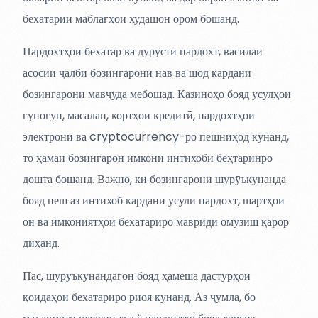
бехатарии маблағҳои худашон ором бошанд.
Пардохтҳои бехатар ва дурусти пардохт, василаи
асосии ҷалби бозингарони нав ва шод кардани
бозингарони мавҷуда мебошад. Казиноҳо бояд усулҳои
гуногун, масалан, кортҳои кредитӣ, пардохтҳои
электронӣ ва cryptocurrency-ро пешниҳод кунанд,
то ҳамаи бозингарон имкони интихоби беҳтаринро
дошта бошанд. Важно, ки бозингарони шурӯъкунанда
бояд пеш аз интихоб кардани усули пардохт, шартҳои
он ва имкониятҳои бехатариро мавриди омӯзиш қарор
диҳанд.
Пас, шурӯъкунандагон бояд ҳамеша дастурҳои
қоидаҳои бехатариро риоя кунанд. Аз ҷумла, бо