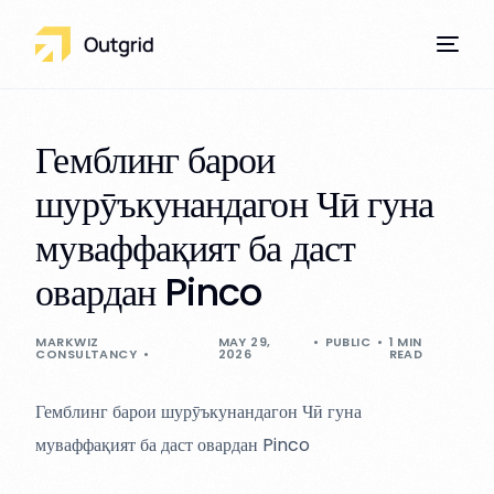
Гемблинг барои
шурӯъкунандагон Чӣ гуна
Our Services
муваффақият ба даст
овардан Pinco
MARKWIZ
MAY 29,
PUBLIC
1 MIN
CONSULTANCY
2026
READ
Гемблинг барои шурӯъкунандагон Чӣ гуна
муваффақият ба даст овардан Pinco