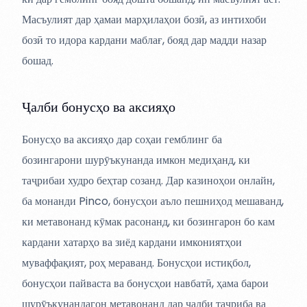
Масъулият дар ҳамаи марҳилаҳои бозӣ, аз интихоби
бозӣ то идора кардани маблағ, бояд дар мадди назар
бошад.
Ҷалби бонусҳо ва аксияҳо
Бонусҳо ва аксияҳо дар соҳаи гемблинг ба
бозингарони шурӯъкунанда имкон медиҳанд, ки
таҷрибаи худро беҳтар созанд. Дар казиноҳои онлайн,
ба монанди Pinco, бонусҳои аъло пешниҳод мешаванд,
ки метавонанд кӯмак расонанд, ки бозингарон бо кам
кардани хатарҳо ва зиёд кардани имкониятҳои
муваффақият, роҳ мераванд. Бонусҳои истиқбол,
бонусҳои пайваста ва бонусҳои навбатӣ, ҳама барои
шурӯъкунандагон метавонанд дар ҷалби таҷриба ва