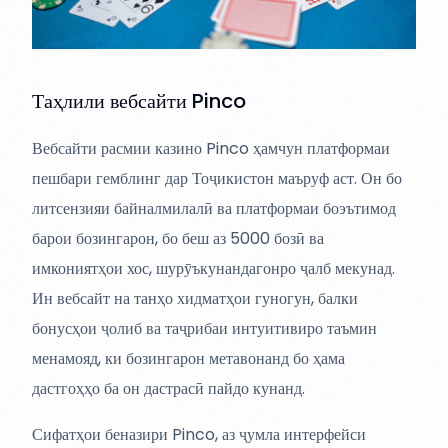
Таҳлили вебсайти Pinco
Вебсайти расмии казино Pinco ҳамчун платформаи
пешбари гемблинг дар Тоҷикистон маъруф аст. Он бо
литсензияи байналмилалӣ ва платформаи боэътимод
барои бозингарон, бо беш аз 5000 бозӣ ва
имкониятҳои хос, шурӯъкунандагонро ҷалб мекунад.
Ин вебсайт на танҳо хидматҳои гуногун, балки
бонусҳои ҷолиб ва таҷрибаи интуитивиро таъмин
менамояд, ки бозингарон метавонанд бо ҳама
дастгоҳҳо ба он дастрасӣ пайдо кунанд.
Сифатҳои беназири Pinco, аз ҷумла интерфейси