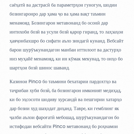
саёҳатӣ ва дастрасӣ ба параметрҳои гуногун, шодии
бозингаронро дар ҳама ҷо ва ҳама вақт таъмин
менамояд. Бозингарон метавонанд бо осонӣ дар
интихоби бозӣ ва усули бозӣ қарор гиранд, то лаҳзаҳои
ҳаяҷонбахшро бо сифати аъло зиндагӣ кунанд. Вебсайт
барои шурӯъкунандагон манбаи иттилоот ва дастурҳо
низ муҳайё менамояд, ки ин кӯмак мекунад, то онҳо бо
шартҳои бозӣ шинос шаванд.
Казинои Pinco бо таъмини бехатарии пардохтҳо ва
таҷрибаи хуби бозӣ, ба бозингарон имконият медиҳад,
ки бо эҳсосоти шодиву хурсандӣ ва пешгирии хатарҳо
дар бозии худ шаҳодат диҳанд. Тавре, ки гемблинг як
ҷалби аълои фароғатӣ мебошад, шурӯъкунандагон бо
истифодаи вебсайти Pinco метавонанд бо роҳнамои