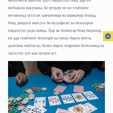
маълумоти шахсии худ ё пардохтҳо бояд ҳаргиз
мубодила накунанд. Бо вуҷуди он ки гемблинг
метавонад хусусан ҳаяҷоновар ва шавқовар бошад,
бояд диққати махсусе ба муҳофизат ва бехатарии
пардохтҳо дода шавад. Ҳар як бозингар бояд бидонад,
ки дар гемблинг бехатарӣ на танҳо барои нигоҳ
доштани маблағҳо, балки барои таҷрибаи боэътимод ва
эҳсосоти хуб ҳам муҳим аст.