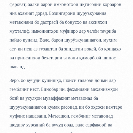
фароғат, балки барои имконотҳои иқтисодии корбарон
низ аҳамият дорад. Бозингарони шурӯъкунанда
метавонанд бо дастрасӣ ба бонусҳо ва аксияҳои
мухталиф, имкониятҳои муфидро дар ҷалби таҷриба
пайдо кунанд. Вале, барои шурӯъкунандагон, муҳим
аст, ки пеш аз гузаштан ба зиндагии воқеӣ, бо қоидаҳо
ва принсипҳои бехатарии замони қиморбозӣ шинос
шаванд.
Зеро, бо вуҷуди кӯшишҳо, шонси ғалабаи доимӣ дар
гемблинг нест. Бинобар ин, фаҳмидани механизмҳои
бозӣ ва усулҳои муваффақият метавонад ба
шурӯъкунандагон кӯмак расонад, ки бо эҳсоси камтаре
муфлис нашаванд. Маъзашон, гемблинг метавонад
шодиву хурсандӣ ба вуҷуд орад, вале сарфакорӣ ва