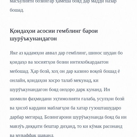
масъулияти бозингар ҳамеша бояд дар мадди назар
бошад.
Қоидаҳои асосии гемблинг барои
шурӯъкунандагон
Яке аз қадамҳои аввал дар гемблинг, шинос шудан бо
қоидаҳо ва хосиятҳои бозии интихобкардаатон
мебошад. Ҳар бозӣ, хоҳ он дар казино воқеӣ бошад ё
онлайн, қоидаҳои хосро талаб мекунад, ки
шурӯъкунандагон бояд онҳоро дарк кунанд. Ин
шомили фаҳмидани эҳтимолияти ғалаба, усулҳои бозӣ
ва ҳисоб кардани маблағҳои ба хатар гузошташударо
дарбар мегирад. Бозингарони шурӯъкунанда бояд ба ин
мавзӯъ диққати бештар диҳанд, то ки кӯмак расонанд
ва муваффақ шаванд.