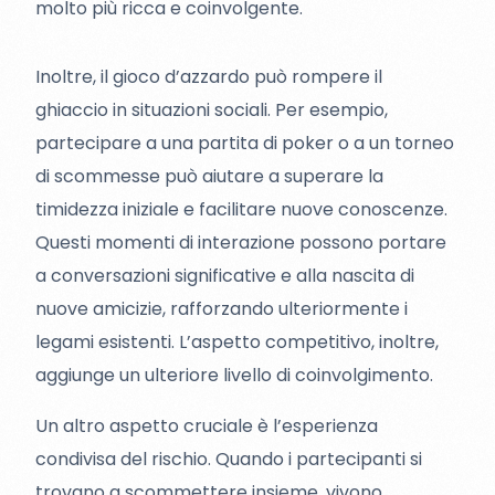
molto più ricca e coinvolgente.
Inoltre, il gioco d’azzardo può rompere il
ghiaccio in situazioni sociali. Per esempio,
partecipare a una partita di poker o a un torneo
di scommesse può aiutare a superare la
timidezza iniziale e facilitare nuove conoscenze.
Questi momenti di interazione possono portare
a conversazioni significative e alla nascita di
nuove amicizie, rafforzando ulteriormente i
legami esistenti. L’aspetto competitivo, inoltre,
aggiunge un ulteriore livello di coinvolgimento.
Un altro aspetto cruciale è l’esperienza
condivisa del rischio. Quando i partecipanti si
trovano a scommettere insieme, vivono