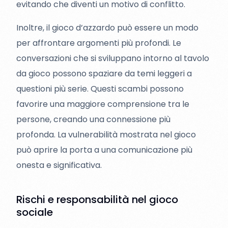
evitando che diventi un motivo di conflitto.
Inoltre, il gioco d’azzardo può essere un modo
per affrontare argomenti più profondi. Le
conversazioni che si sviluppano intorno al tavolo
da gioco possono spaziare da temi leggeri a
questioni più serie. Questi scambi possono
favorire una maggiore comprensione tra le
persone, creando una connessione più
profonda. La vulnerabilità mostrata nel gioco
può aprire la porta a una comunicazione più
onesta e significativa.
Rischi e responsabilità nel gioco
sociale