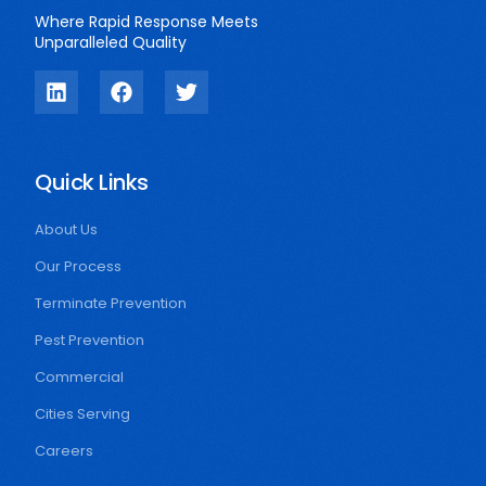
Where Rapid Response Meets
Unparalleled Quality
Quick Links
About Us
Our Process
Terminate Prevention
Pest Prevention
Commercial
Cities Serving
Careers