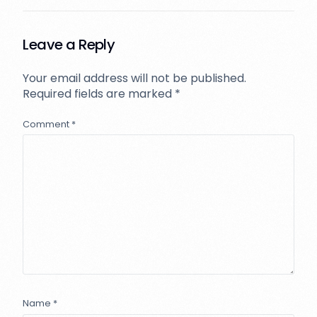
Leave a Reply
Your email address will not be published.
Required fields are marked
*
Comment
*
Name
*