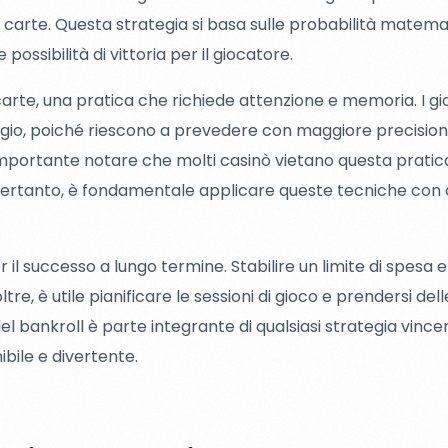
e carte. Questa strategia si basa sulle probabilità matem
ossibilità di vittoria per il giocatore.
 carte, una pratica che richiede attenzione e memoria. I gi
gio, poiché riescono a prevedere con maggiore precisio
 importante notare che molti casinò vietano questa pratic
. Pertanto, è fondamentale applicare queste tecniche con
er il successo a lungo termine. Stabilire un limite di spesa e
tre, è utile pianificare le sessioni di gioco e prendersi del
 bankroll è parte integrante di qualsiasi strategia vince
ibile e divertente.