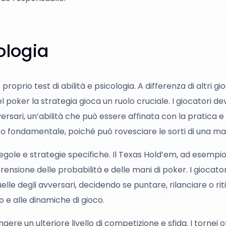
cologia
proprio test di abilità e psicologia. A differenza di altri gi
l poker la strategia gioca un ruolo cruciale. I giocatori d
ersari, un’abilità che può essere affinata con la pratica e
tto fondamentale, poiché può rovesciare le sorti di una ma
egole e strategie specifiche. Il Texas Hold’em, ad esempio,
nsione delle probabilità e delle mani di poker. I giocato
lle degli avversari, decidendo se puntare, rilanciare o riti
 e alle dinamiche di gioco.
gere un ulteriore livello di competizione e sfida. I tornei 