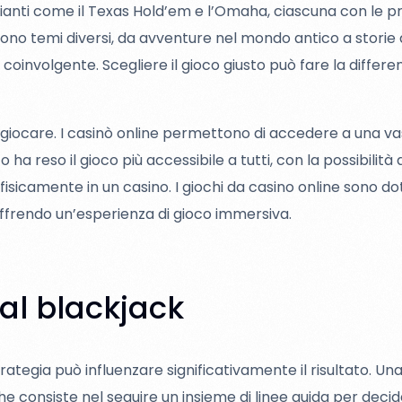
ianti come il Texas Hold’em e l’Omaha, ciascuna con le p
rono temi diversi, da avventure nel mondo antico a storie 
coinvolgente. Scegliere il gioco giusto può fare la differe
di giocare. I casinò online permettono di accedere a una v
eso il gioco più accessibile a tutti, con la possibilità d
isicamente in un casino. I giochi da casino online sono dot
ffrendo un’esperienza di gioco immersiva.
 al blackjack
strategia può influenzare significativamente il risultato. Una
he consiste nel seguire un insieme di linee guida per deci