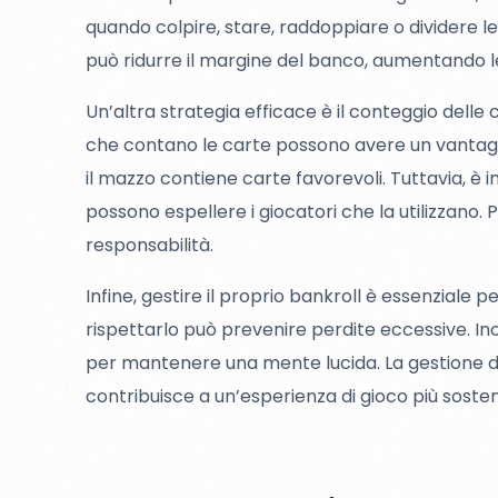
quando colpire, stare, raddoppiare o dividere l
può ridurre il margine del banco, aumentando le p
Un’altra strategia efficace è il conteggio delle
che contano le carte possono avere un vantag
il mazzo contiene carte favorevoli. Tuttavia, è
possono espellere i giocatori che la utilizzano
responsabilità.
Infine, gestire il proprio bankroll è essenziale p
rispettarlo può prevenire perdite eccessive. Inol
per mantenere una mente lucida. La gestione del
contribuisce a un’esperienza di gioco più sosten