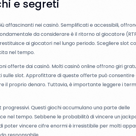
hi e segreti
ù affascinanti nei casinò. Semplificati e accessibili, offr
to fondamentale da considerare è il ritorno al giocatore (RT
stituisce ai giocatori nel lungo periodo. Scegliere slot c
cita nel tempo.
i offerte dai casinò. Molti casinò online offrono giri gratu
 sulle slot. Approfittare di queste offerte può consentire 
re il proprio denaro. Tuttavia, è importante leggere i termi
pot progressivi. Questi giochi accumulano una parte delle
ce nel tempo. Sebbene le probabilità di vincere un jackp
 poter vincere cifre enormi è irresistibile per molti appa
odo responsabile.