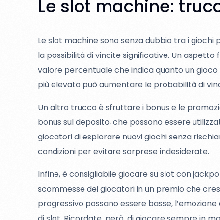
Le slot machine: trucc
Le slot machine sono senza dubbio tra i giochi pi
la possibilità di vincite significative. Un aspet
valore percentuale che indica quanto un gioco re
più elevato può aumentare le probabilità di vin
Un altro trucco è sfruttare i bonus e le promozion
bonus sul deposito, che possono essere utilizzati
giocatori di esplorare nuovi giochi senza rischia
condizioni per evitare sorprese indesiderate.
Infine, è consigliabile giocare su slot con jack
scommesse dei giocatori in un premio che cres
progressivo possano essere basse, l’emozione di
di slot. Ricordate, però, di giocare sempre in m