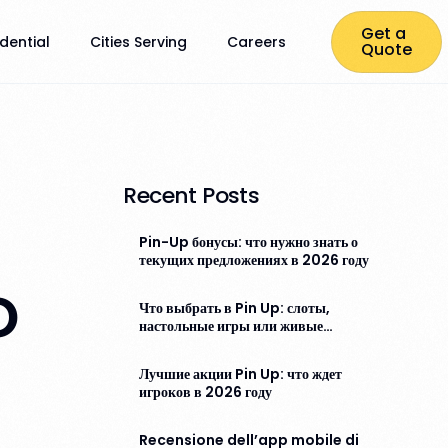
Get a
dential
Cities Serving
Careers
Quote
Recent Posts
Pin-Up бонусы: что нужно знать о
текущих предложениях в 2026 году
o
Что выбрать в Pin Up: слоты,
настольные игры или живые
дилеры?
Лучшие акции Pin Up: что ждет
игроков в 2026 году
Recensione dell’app mobile di