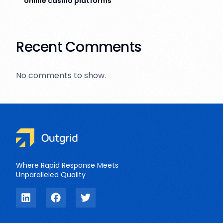
online casino platforms
Recent Comments
No comments to show.
Where Rapid Response Meets
Unparalleled Quality