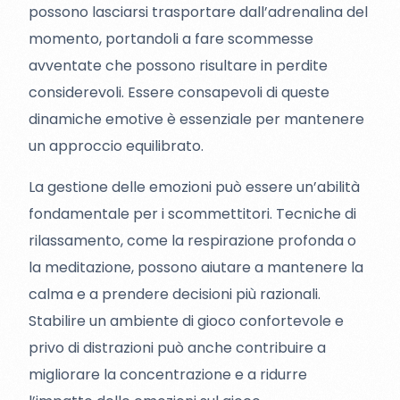
possono lasciarsi trasportare dall’adrenalina del
momento, portandoli a fare scommesse
avventate che possono risultare in perdite
considerevoli. Essere consapevoli di queste
dinamiche emotive è essenziale per mantenere
un approccio equilibrato.
La gestione delle emozioni può essere un’abilità
fondamentale per i scommettitori. Tecniche di
rilassamento, come la respirazione profonda o
la meditazione, possono aiutare a mantenere la
calma e a prendere decisioni più razionali.
Stabilire un ambiente di gioco confortevole e
privo di distrazioni può anche contribuire a
migliorare la concentrazione e a ridurre