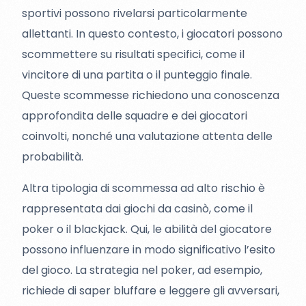
sportivi possono rivelarsi particolarmente
allettanti. In questo contesto, i giocatori possono
scommettere su risultati specifici, come il
vincitore di una partita o il punteggio finale.
Queste scommesse richiedono una conoscenza
approfondita delle squadre e dei giocatori
coinvolti, nonché una valutazione attenta delle
probabilità.
Altra tipologia di scommessa ad alto rischio è
rappresentata dai giochi da casinò, come il
poker o il blackjack. Qui, le abilità del giocatore
possono influenzare in modo significativo l’esito
del gioco. La strategia nel poker, ad esempio,
richiede di saper bluffare e leggere gli avversari,