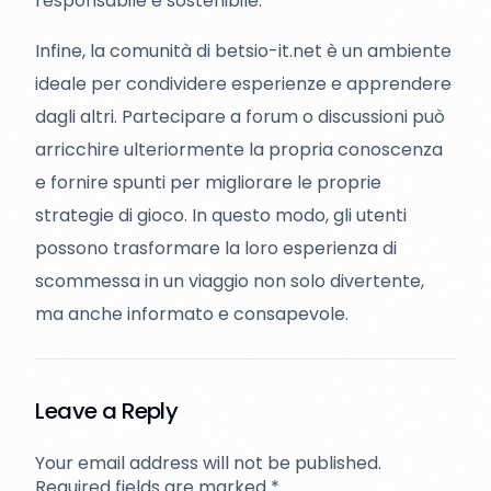
responsabile e sostenibile.
Infine, la comunità di betsio-it.net è un ambiente
ideale per condividere esperienze e apprendere
dagli altri. Partecipare a forum o discussioni può
arricchire ulteriormente la propria conoscenza
e fornire spunti per migliorare le proprie
strategie di gioco. In questo modo, gli utenti
possono trasformare la loro esperienza di
scommessa in un viaggio non solo divertente,
ma anche informato e consapevole.
Leave a Reply
Your email address will not be published.
Required fields are marked
*