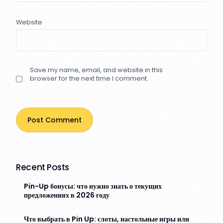
Website
Save my name, email, and website in this
browser for the next time I comment.
Recent Posts
Pin-Up бонусы: что нужно знать о текущих
предложениях в 2026 году
Что выбрать в Pin Up: слоты, настольные игры или