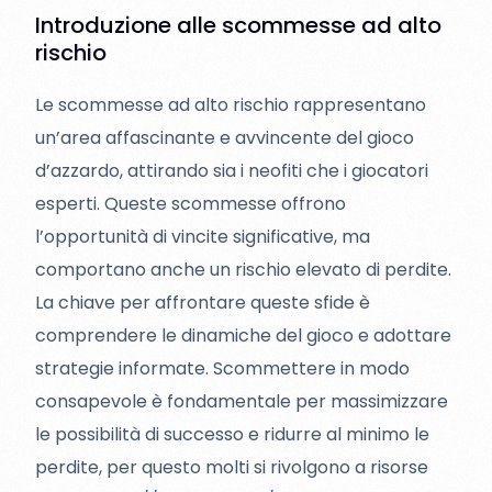
Introduzione alle scommesse ad alto
rischio
Le scommesse ad alto rischio rappresentano
un’area affascinante e avvincente del gioco
d’azzardo, attirando sia i neofiti che i giocatori
esperti. Queste scommesse offrono
l’opportunità di vincite significative, ma
comportano anche un rischio elevato di perdite.
La chiave per affrontare queste sfide è
comprendere le dinamiche del gioco e adottare
strategie informate. Scommettere in modo
consapevole è fondamentale per massimizzare
le possibilità di successo e ridurre al minimo le
perdite, per questo molti si rivolgono a risorse