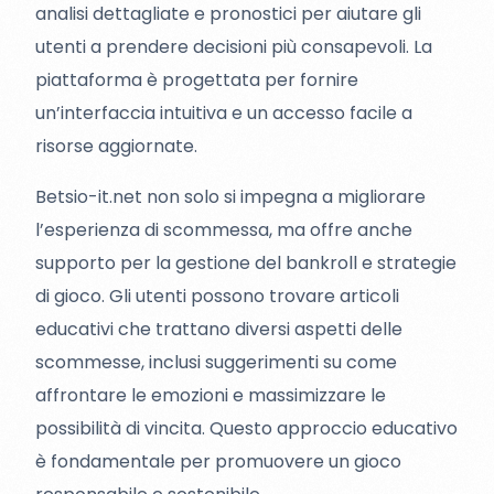
analisi dettagliate e pronostici per aiutare gli
utenti a prendere decisioni più consapevoli. La
piattaforma è progettata per fornire
un’interfaccia intuitiva e un accesso facile a
risorse aggiornate.
Betsio-it.net non solo si impegna a migliorare
l’esperienza di scommessa, ma offre anche
supporto per la gestione del bankroll e strategie
di gioco. Gli utenti possono trovare articoli
educativi che trattano diversi aspetti delle
scommesse, inclusi suggerimenti su come
affrontare le emozioni e massimizzare le
possibilità di vincita. Questo approccio educativo
è fondamentale per promuovere un gioco