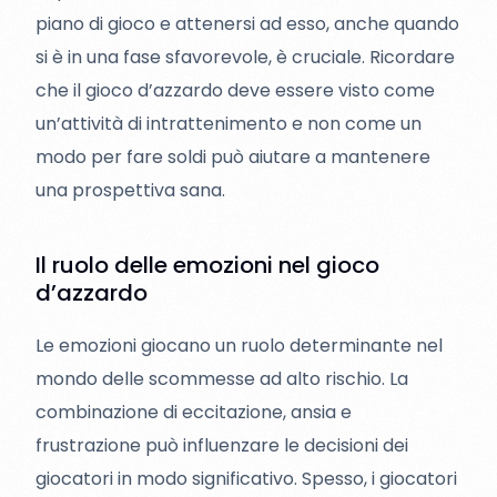
piano di gioco e attenersi ad esso, anche quando
si è in una fase sfavorevole, è cruciale. Ricordare
che il gioco d’azzardo deve essere visto come
un’attività di intrattenimento e non come un
modo per fare soldi può aiutare a mantenere
una prospettiva sana.
Il ruolo delle emozioni nel gioco
d’azzardo
Le emozioni giocano un ruolo determinante nel
mondo delle scommesse ad alto rischio. La
combinazione di eccitazione, ansia e
frustrazione può influenzare le decisioni dei
giocatori in modo significativo. Spesso, i giocatori