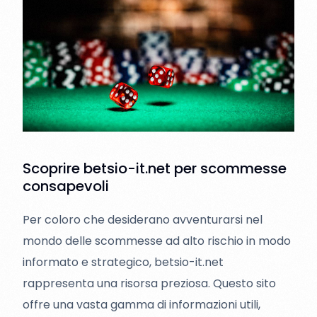
Scoprire betsio-it.net per scommesse
consapevoli
Per coloro che desiderano avventurarsi nel
mondo delle scommesse ad alto rischio in modo
informato e strategico, betsio-it.net
rappresenta una risorsa preziosa. Questo sito
offre una vasta gamma di informazioni utili,