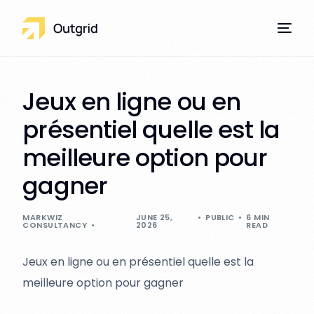
Jeux en ligne ou en
présentiel quelle est la
Our Services
meilleure option pour
gagner
MARKWIZ
JUNE 25,
PUBLIC
6 MIN
CONSULTANCY
2026
READ
Jeux en ligne ou en présentiel quelle est la
meilleure option pour gagner