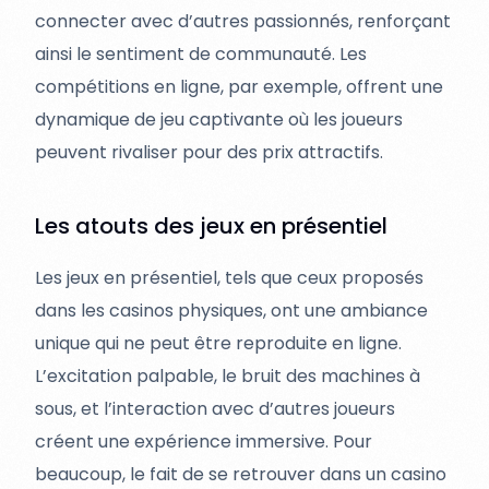
connecter avec d’autres passionnés, renforçant
ainsi le sentiment de communauté. Les
compétitions en ligne, par exemple, offrent une
dynamique de jeu captivante où les joueurs
peuvent rivaliser pour des prix attractifs.
Les atouts des jeux en présentiel
Les jeux en présentiel, tels que ceux proposés
dans les casinos physiques, ont une ambiance
unique qui ne peut être reproduite en ligne.
L’excitation palpable, le bruit des machines à
sous, et l’interaction avec d’autres joueurs
créent une expérience immersive. Pour
beaucoup, le fait de se retrouver dans un casino