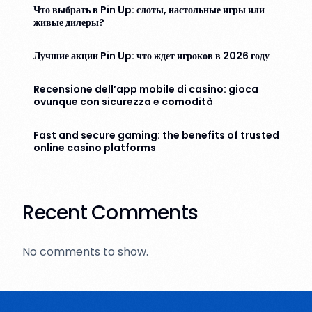
Что выбрать в Pin Up: слоты, настольные игры или
живые дилеры?
Лучшие акции Pin Up: что ждет игроков в 2026 году
Recensione dell’app mobile di casino: gioca
ovunque con sicurezza e comodità
Fast and secure gaming: the benefits of trusted
online casino platforms
Recent Comments
No comments to show.