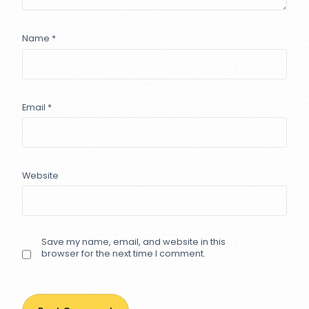
Name
*
Email
*
Website
Save my name, email, and website in this
browser for the next time I comment.