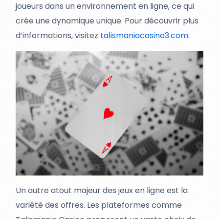
joueurs dans un environnement en ligne, ce qui
crée une dynamique unique. Pour découvrir plus
d’informations, visitez
talismaniacasino3.com
.
Un autre atout majeur des jeux en ligne est la
variété des offres. Les plateformes comme