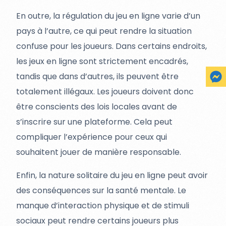
En outre, la régulation du jeu en ligne varie d’un
pays à l’autre, ce qui peut rendre la situation
confuse pour les joueurs. Dans certains endroits,
les jeux en ligne sont strictement encadrés,
tandis que dans d’autres, ils peuvent être
totalement illégaux. Les joueurs doivent donc
être conscients des lois locales avant de
s’inscrire sur une plateforme. Cela peut
compliquer l’expérience pour ceux qui
souhaitent jouer de manière responsable.
Enfin, la nature solitaire du jeu en ligne peut avoir
des conséquences sur la santé mentale. Le
manque d’interaction physique et de stimuli
sociaux peut rendre certains joueurs plus