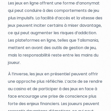
Les jeux en ligne offrent une forme d’anonymat
qui peut conduire à des comportements de jeu
plus impulsifs. La facilité d’accès et la vitesse des
jeux peuvent inciter certains à miser davantage,
ce qui peut augmenter les risques d’addiction.
Les plateformes en ligne, telles que Talismania,
mettent en avant des outils de gestion de jeu,
mais la responsabilité reste entre les mains du
joueur.
À l’inverse, les jeux en présentiel peuvent offrir
une approche plus réfléchie. L’acte de se rendre
au casino et de participer à des jeux en face à
face encourage une prise de conscience plus
forte des enjeux financiers. Les joueurs peuvent