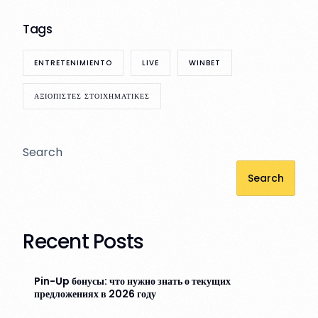
Tags
ENTRETENIMIENTO
LIVE
WINBET
ΑΞΙΟΠΙΣΤΕΣ ΣΤΟΙΧΗΜΑΤΙΚΕΣ
Search
Search
Recent Posts
Pin-Up бонусы: что нужно знать о текущих
предложениях в 2026 году