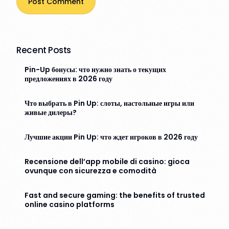
Recent Posts
Pin-Up бонусы: что нужно знать о текущих
предложениях в 2026 году
Что выбрать в Pin Up: слоты, настольные игры или
живые дилеры?
Лучшие акции Pin Up: что ждет игроков в 2026 году
Recensione dell’app mobile di casino: gioca
ovunque con sicurezza e comodità
Fast and secure gaming: the benefits of trusted
online casino platforms