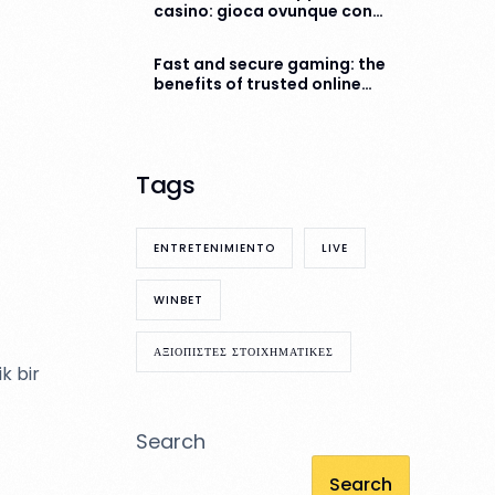
casino: gioca ovunque con
sicurezza e comodità
Fast and secure gaming: the
benefits of trusted online
casino platforms
Tags
ENTRETENIMIENTO
LIVE
WINBET
z
ΑΞΙΟΠΙΣΤΕΣ ΣΤΟΙΧΗΜΑΤΙΚΕΣ
k bir
Search
Search