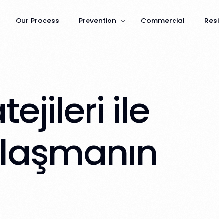
Our Process
Prevention
Commercial
Resi
Terminate Prevention
General Pest Prevention
jileri ile
ulaşmanın