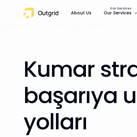
Our Services
About Us
Our Services
Pests
Rat Control
Kumar strate
başarıya 
yolları