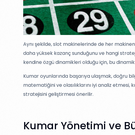
Aynı şekilde, slot makinelerinde de her makinen
daha yüksek kazanç sunduğunu ve hangi strateji
kendine özgü dinamikleri olduğu için, bu dinam
Kumar oyunlarında başarıya ulaşmak, doğru bilgi
matematiğini ve olasılıklarını iyi analiz etmesi,
stratejisini geliştirmesi önerilir.
Kumar Yönetimi ve B