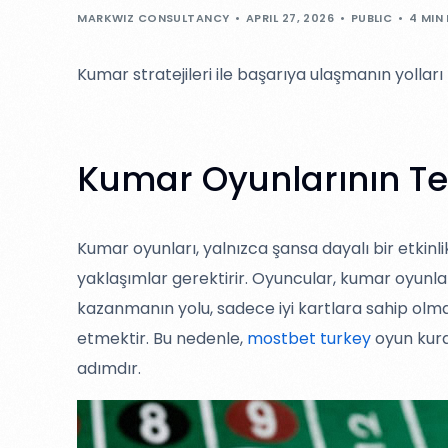
MARKWIZ CONSULTANCY
APRIL 27, 2026
PUBLIC
4 MIN
Kumar stratejileri ile başarıya ulaşmanın yolları
Kumar Oyunlarının Tem
Kumar oyunları, yalnızca şansa dayalı bir etkinlik 
yaklaşımlar gerektirir. Oyuncular, kumar oyunlar
kazanmanın yolu, sadece iyi kartlara sahip olmak
etmektir. Bu nedenle,
mostbet turkey
oyun kura
adımdır.