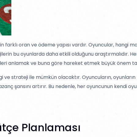
in farklı oran ve ödeme yapısı vardır. Oyuncular, hangi ma
lerin bu oyunlarda daha etkili olduğunu araştırmalıdır. H
ikleri anlamak ve buna göre hareket etmek büyük önem taş
 ve strateji ile mümkün olacaktır. Oyuncuların, oyunların
 kazanç şansını artırır. Bu nedenle, her oyuncunun kendi oy
ütçe Planlaması