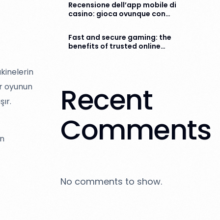
Recensione dell’app mobile di
casino: gioca ovunque con
sicurezza e comodità
Fast and secure gaming: the
benefits of trusted online
casino platforms
kinelerin
Recent
er oyunun
ır.
Comments
un
No comments to show.