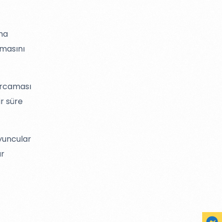
ama
lmasını
arcaması
ir süre
oyuncular
ar