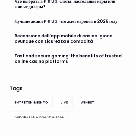
Что выбрать в Pin Up: слоты, настольные игры или
живые дилеры?
Лучшие акции Pin Up: что ждет игроков в 2026 году
Recensione dell’app mobile di casino: gioca
ovunque con sicurezza e comodità
Fast and secure gaming: the benefits of trusted
online casino platforms
Tags
ENTRETENIMIENTO
LIVE
WINBET
ΑΞΙΟΠΙΣΤΕΣ ΣΤΟΙΧΗΜΑΤΙΚΕΣ