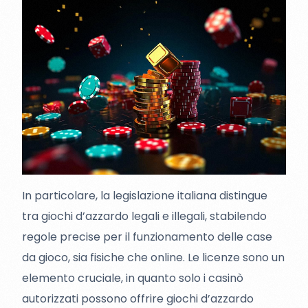
In particolare, la legislazione italiana distingue
tra giochi d’azzardo legali e illegali, stabilendo
regole precise per il funzionamento delle case
da gioco, sia fisiche che online. Le licenze sono un
elemento cruciale, in quanto solo i casinò
autorizzati possono offrire giochi d’azzardo