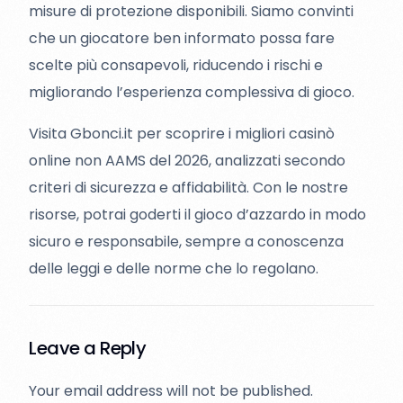
misure di protezione disponibili. Siamo convinti
che un giocatore ben informato possa fare
scelte più consapevoli, riducendo i rischi e
migliorando l’esperienza complessiva di gioco.
Visita Gbonci.it per scoprire i migliori casinò
online non AAMS del 2026, analizzati secondo
criteri di sicurezza e affidabilità. Con le nostre
risorse, potrai goderti il gioco d’azzardo in modo
sicuro e responsabile, sempre a conoscenza
delle leggi e delle norme che lo regolano.
Leave a Reply
Your email address will not be published.