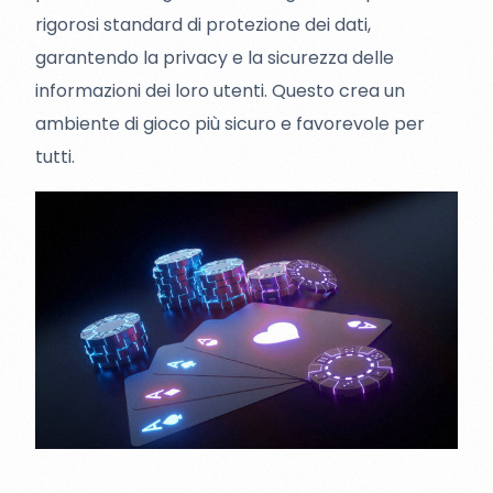
rigorosi standard di protezione dei dati,
garantendo la privacy e la sicurezza delle
informazioni dei loro utenti. Questo crea un
ambiente di gioco più sicuro e favorevole per
tutti.