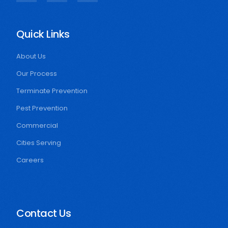
Quick Links
About Us
Our Process
Terminate Prevention
Pest Prevention
Commercial
Cities Serving
Careers
Contact Us