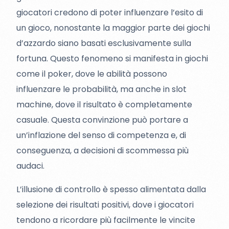
giocatori credono di poter influenzare l’esito di
un gioco, nonostante la maggior parte dei giochi
d’azzardo siano basati esclusivamente sulla
fortuna. Questo fenomeno si manifesta in giochi
come il poker, dove le abilità possono
influenzare le probabilità, ma anche in slot
machine, dove il risultato è completamente
casuale. Questa convinzione può portare a
un’inflazione del senso di competenza e, di
conseguenza, a decisioni di scommessa più
audaci.
L’illusione di controllo è spesso alimentata dalla
selezione dei risultati positivi, dove i giocatori
tendono a ricordare più facilmente le vincite