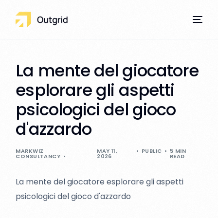
La mente del giocatore
esplorare gli aspetti
Our Services
psicologici del gioco
d'azzardo
MARKWIZ
MAY 11,
PUBLIC
5 MIN
CONSULTANCY
2026
READ
La mente del giocatore esplorare gli aspetti
psicologici del gioco d'azzardo