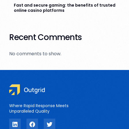
Fast and secure gaming: the benefits of trusted
online casino platforms
Recent Comments
No comments to show.
Where Rapid Response Meets
Unparalleled Quality