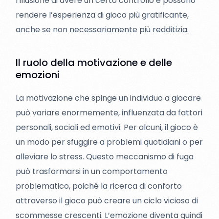
l’illusione di avere un certo controllo e possono
rendere l’esperienza di gioco più gratificante,
anche se non necessariamente più redditizia.
Il ruolo della motivazione e delle
emozioni
La motivazione che spinge un individuo a giocare
può variare enormemente, influenzata da fattori
personali, sociali ed emotivi. Per alcuni, il gioco è
un modo per sfuggire a problemi quotidiani o per
alleviare lo stress. Questo meccanismo di fuga
può trasformarsi in un comportamento
problematico, poiché la ricerca di conforto
attraverso il gioco può creare un ciclo vicioso di
scommesse crescenti. L’emozione diventa quindi