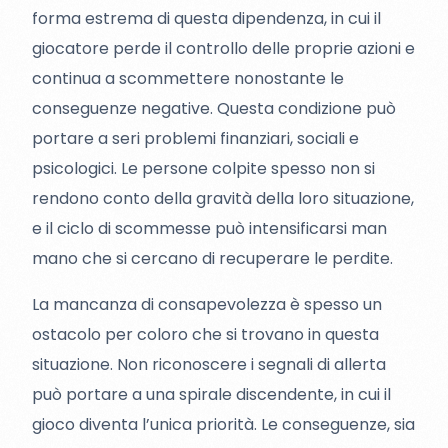
forma estrema di questa dipendenza, in cui il
giocatore perde il controllo delle proprie azioni e
continua a scommettere nonostante le
conseguenze negative. Questa condizione può
portare a seri problemi finanziari, sociali e
psicologici. Le persone colpite spesso non si
rendono conto della gravità della loro situazione,
e il ciclo di scommesse può intensificarsi man
mano che si cercano di recuperare le perdite.
La mancanza di consapevolezza è spesso un
ostacolo per coloro che si trovano in questa
situazione. Non riconoscere i segnali di allerta
può portare a una spirale discendente, in cui il
gioco diventa l’unica priorità. Le conseguenze, sia