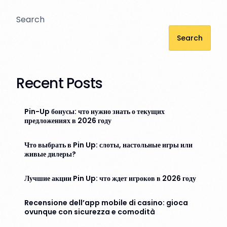
Search
Search
Recent Posts
Pin-Up бонусы: что нужно знать о текущих
предложениях в 2026 году
Что выбрать в Pin Up: слоты, настольные игры или
живые дилеры?
Лучшие акции Pin Up: что ждет игроков в 2026 году
Recensione dell’app mobile di casino: gioca
ovunque con sicurezza e comodità