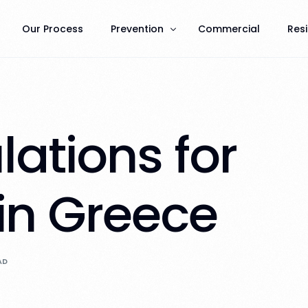
Our Process
Prevention
Commercial
Resi
Terminate Prevention
General Pest Prevention
lations for
in Greece
AD