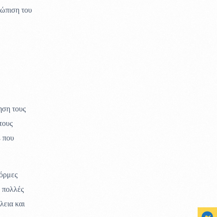
τώπιση του
ηση τους
τους
, που
φόρμες
ε πολλές
λεια και