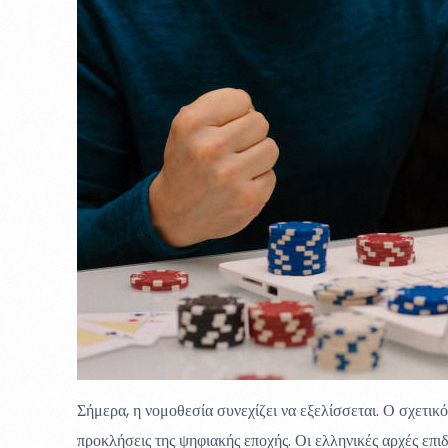
Σήμερα, η νομοθεσία συνεχίζει να εξελίσσεται. Ο σχετικ
προκλήσεις της ψηφιακής εποχής. Οι ελληνικές αρχές επι