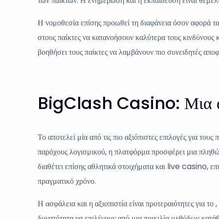
των παικτών. Η ενημέρωση και η εκπαίδευση είναι θεμελι
Η νομοθεσία επίσης προωθεί τη διαφάνεια όσον αφορά τα
στους παίκτες να κατανοήσουν καλύτερα τους κινδύνους κ
βοηθήσει τους παίκτες να λαμβάνουν πιο συνειδητές αποφ
BigClash Casino: Μια α
Το αποτελεί μία από τις πιο αξιόπιστες επιλογές για του
παρόχους λογισμικού, η πλατφόρμα προσφέρει μια πληθώρ
διαθέτει επίσης αθλητικά στοιχήματα και live casino, ε
πραγματικό χρόνο.
Η ασφάλεια και η αξιοπιστία είναι προτεραιότητες για το 
δυνατότητα να επιλέγουν από μια ποικιλία μεθόδων κατ