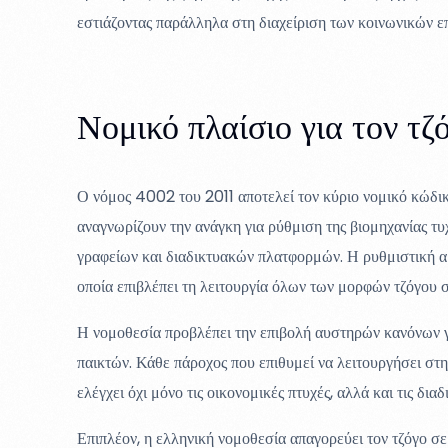
εστιάζοντας παράλληλα στη διαχείριση των κοινωνικών ε
Νομικό πλαίσιο για τον τζ
Ο νόμος 4002 του 2011 αποτελεί τον κύριο νομικό κώδικ
αναγνωρίζουν την ανάγκη για ρύθμιση της βιομηχανίας τ
γραφείων και διαδικτυακών πλατφορμών. Η ρυθμιστική αρχ
οποία επιβλέπει τη λειτουργία όλων των μορφών τζόγου 
Η νομοθεσία προβλέπει την επιβολή αυστηρών κανόνων γι
παικτών. Κάθε πάροχος που επιθυμεί να λειτουργήσει στη
ελέγχει όχι μόνο τις οικονομικές πτυχές, αλλά και τις δι
Επιπλέον, η ελληνική νομοθεσία απαγορεύει τον τζόγο σε