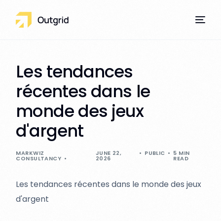
Les tendances
récentes dans le
Our Services
monde des jeux
d'argent
MARKWIZ
JUNE 22,
PUBLIC
5 MIN
CONSULTANCY
2026
READ
Les tendances récentes dans le monde des jeux
d'argent