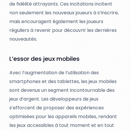
de fidélité attrayants. Ces incitations incitent
non seulement les nouveaux joueurs à s’inscrire,
mais encouragent également les joueurs
réguliers à revenir pour découvrir les dernières
nouveautés.
L’essor des jeux mobiles
Avec l’augmentation de l’utilisation des
smartphones et des tablettes, les jeux mobiles
sont devenus un segment incontournable des
jeux d’argent. Les développeurs de jeux
s’efforcent de proposer des expériences
optimisées pour les appareils mobiles, rendant
les jeux accessibles à tout moment et en tout