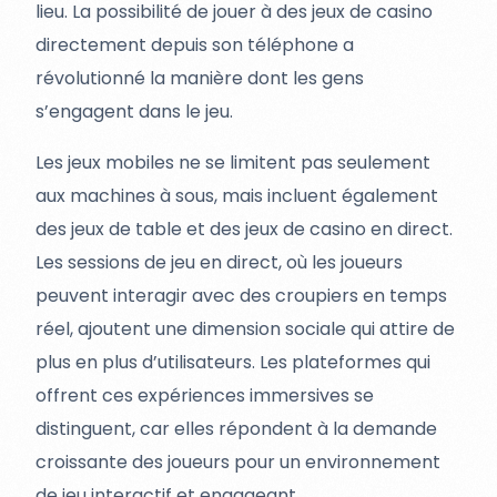
lieu. La possibilité de jouer à des jeux de casino
directement depuis son téléphone a
révolutionné la manière dont les gens
s’engagent dans le jeu.
Les jeux mobiles ne se limitent pas seulement
aux machines à sous, mais incluent également
des jeux de table et des jeux de casino en direct.
Les sessions de jeu en direct, où les joueurs
peuvent interagir avec des croupiers en temps
réel, ajoutent une dimension sociale qui attire de
plus en plus d’utilisateurs. Les plateformes qui
offrent ces expériences immersives se
distinguent, car elles répondent à la demande
croissante des joueurs pour un environnement
de jeu interactif et engageant.