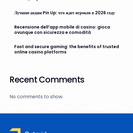
Лучшие акции Pin Up: что ждет игроков в 2026 году
Recensione dell’app mobile di casino: gioca
ovunque con sicurezza e comodità
Fast and secure gaming: the benefits of trusted
online casino platforms
Recent Comments
No comments to show.