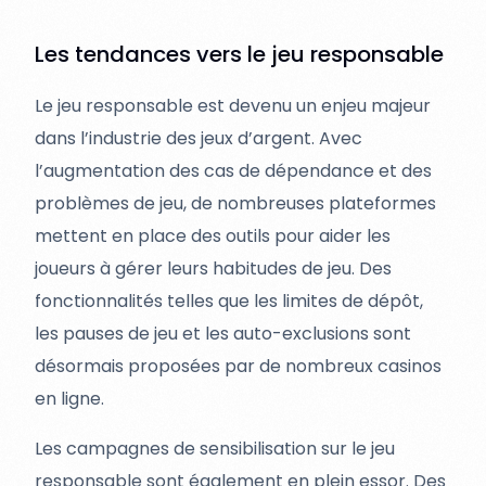
Les tendances vers le jeu responsable
Le jeu responsable est devenu un enjeu majeur
dans l’industrie des jeux d’argent. Avec
l’augmentation des cas de dépendance et des
problèmes de jeu, de nombreuses plateformes
mettent en place des outils pour aider les
joueurs à gérer leurs habitudes de jeu. Des
fonctionnalités telles que les limites de dépôt,
les pauses de jeu et les auto-exclusions sont
désormais proposées par de nombreux casinos
en ligne.
Les campagnes de sensibilisation sur le jeu
responsable sont également en plein essor. Des