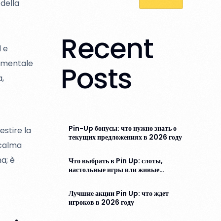
della
Recent
l e
damentale
Posts
a,
Pin-Up бонусы: что нужно знать о
estire la
текущих предложениях в 2026 году
 calma
na; è
Что выбрать в Pin Up: слоты,
настольные игры или живые
дилеры?
Лучшие акции Pin Up: что ждет
игроков в 2026 году