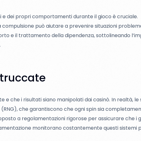
i e dei propri comportamenti durante il gioco è cruciale.
 compulsione può aiutare a prevenire situazioni problema
porto e il trattamento della dipendenza, sottolineando l’
.
 truccate
 che i risultati siano manipolati dai casinò. In realtà, le 
li (RNG), che garantiscono che ogni spin sia completame
oposto a regolamentazioni rigorose per assicurare che i g
golamentazione monitorano costantemente questi sistemi 