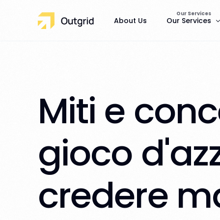
Our Services
About Us
Our Services
Pests
Rat Control
Miti e conce
gioco d'az
credere m