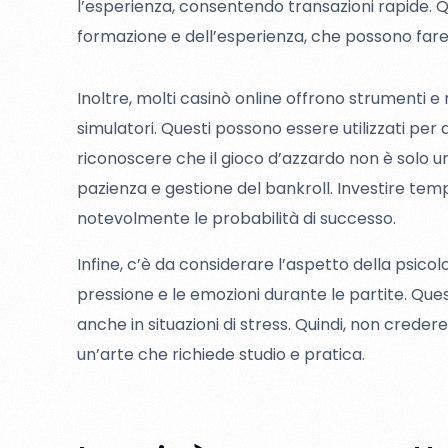
l’esperienza, consentendo transazioni rapide. 
formazione e dell’esperienza, che possono fare
Inoltre, molti casinò online offrono strumenti e r
simulatori. Questi possono essere utilizzati pe
riconoscere che il gioco d’azzardo non è solo
pazienza e gestione del bankroll. Investire tem
notevolmente le probabilità di successo.
Infine, c’è da considerare l’aspetto della psicol
pressione e le emozioni durante le partite. Ques
anche in situazioni di stress. Quindi, non creder
un’arte che richiede studio e pratica.