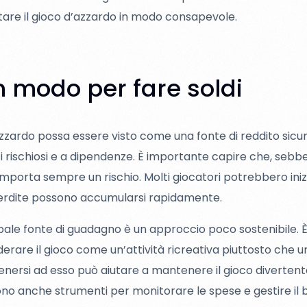
are il gioco d’azzardo in modo consapevole.
un modo per fare soldi
’azzardo possa essere visto come una fonte di reddito sicur
ischiosi e a dipendenze. È importante capire che, sebbe
 comporta sempre un rischio. Molti giocatori potrebbero ini
 perdite possono accumularsi rapidamente.
cipale fonte di guadagno è un approccio poco sostenibile. 
erare il gioco come un’attività ricreativa piuttosto che
enersi ad esso può aiutare a mantenere il gioco divertent
no anche strumenti per monitorare le spese e gestire il b