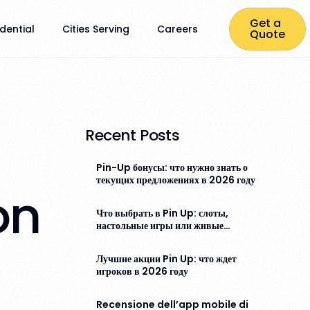
Get a
dential
Cities Serving
Careers
Quote
Recent Posts
Pin-Up бонусы: что нужно знать о
текущих предложениях в 2026 году
on
Что выбрать в Pin Up: слоты,
настольные игры или живые
дилеры?
Лучшие акции Pin Up: что ждет
игроков в 2026 году
Recensione dell’app mobile di