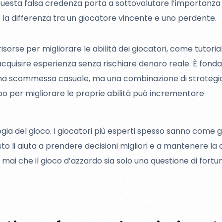
Questa falsa credenza porta a sottovalutare l’importanza 
 la differenza tra un giocatore vincente e uno perdente.
isorse per migliorare le abilità dei giocatori, come tutoria
r acquisire esperienza senza rischiare denaro reale. È fon
 una scommessa casuale, ma una combinazione di strategi
po per migliorare le proprie abilità può incrementare
ogia del gioco. I giocatori più esperti spesso sanno come g
to li aiuta a prendere decisioni migliori e a mantenere la
e mai che il gioco d’azzardo sia solo una questione di fortu