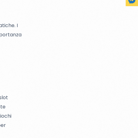
tiche. I
importanza
slot
nte
iochi
per