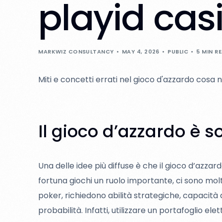
playid cas
MARKWIZ CONSULTANCY
MAY 4, 2026
PUBLIC
5 MIN R
Miti e concetti errati nel gioco d'azzardo cosa
Il gioco d’azzardo è s
Una delle idee più diffuse è che il gioco d’azza
fortuna giochi un ruolo importante, ci sono molte 
poker, richiedono abilità strategiche, capacità
probabilità. Infatti, utilizzare un portafoglio e