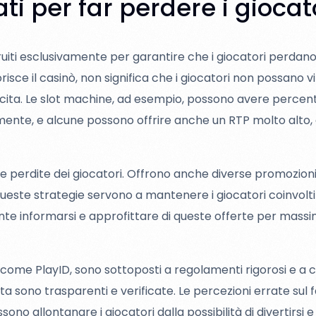
ti per far perdere i giocat
ruiti esclusivamente per garantire che i giocatori perdan
risce il casinò, non significa che i giocatori non possano v
 vincita. Le slot machine, ad esempio, possono avere percent
mente, e alcune possono offrire anche un RTP molto alto,
lle perdite dei giocatori. Offrono anche diverse promozion
Queste strategie servono a mantenere i giocatori coinvolti
ante informarsi e approfittare di queste offerte per massi
 come PlayID, sono sottoposti a regolamenti rigorosi e a co
cita sono trasparenti e verificate. Le percezioni errate sul 
no allontanare i giocatori dalla possibilità di divertirsi e