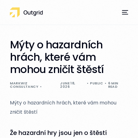
Mýty o hazardních
hrách, které vám
Our Services
mohou zničit štěstí
MARKWIZ
JUNE 18,
PUBLIC
6 MIN
CONSULTANCY
2026
READ
Mýty o hazardních hrách, které vám mohou
zničit štěstí
Že hazardní hry jsou jen o štěstí