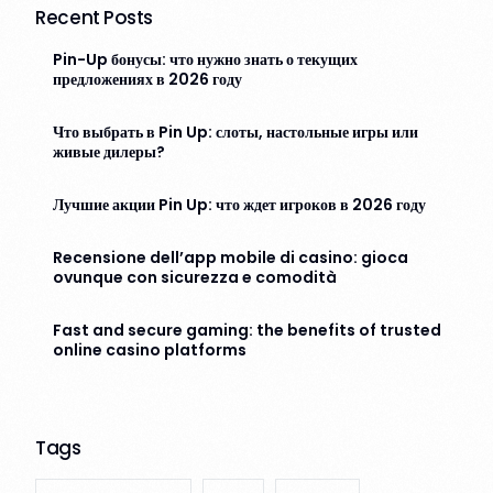
Recent Posts
Pin-Up бонусы: что нужно знать о текущих
предложениях в 2026 году
Что выбрать в Pin Up: слоты, настольные игры или
живые дилеры?
Лучшие акции Pin Up: что ждет игроков в 2026 году
Recensione dell’app mobile di casino: gioca
ovunque con sicurezza e comodità
Fast and secure gaming: the benefits of trusted
online casino platforms
Tags