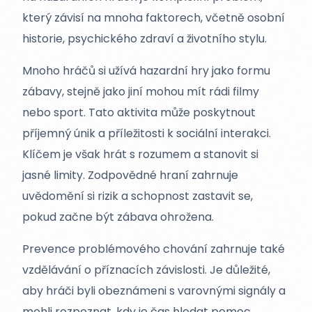
který závisí na mnoha faktorech, včetně osobní
historie, psychického zdraví a životního stylu.
Mnoho hráčů si užívá hazardní hry jako formu
zábavy, stejně jako jiní mohou mít rádi filmy
nebo sport. Tato aktivita může poskytnout
příjemný únik a příležitosti k sociální interakci.
Klíčem je však hrát s rozumem a stanovit si
jasné limity. Zodpovědné hraní zahrnuje
uvědomění si rizik a schopnost zastavit se,
pokud začne být zábava ohrožena.
Prevence problémového chování zahrnuje také
vzdělávání o příznacích závislosti. Je důležité,
aby hráči byli obeznámeni s varovnými signály a
mohli rozpoznat, kdy je čas hledat pomoc.