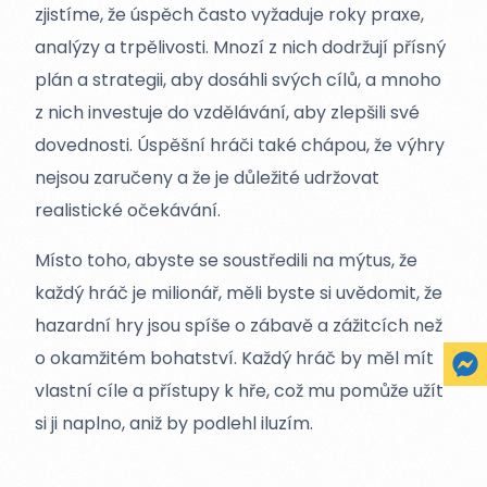
zjistíme, že úspěch často vyžaduje roky praxe,
analýzy a trpělivosti. Mnozí z nich dodržují přísný
plán a strategii, aby dosáhli svých cílů, a mnoho
z nich investuje do vzdělávání, aby zlepšili své
dovednosti. Úspěšní hráči také chápou, že výhry
nejsou zaručeny a že je důležité udržovat
realistické očekávání.
Místo toho, abyste se soustředili na mýtus, že
každý hráč je milionář, měli byste si uvědomit, že
hazardní hry jsou spíše o zábavě a zážitcích než
o okamžitém bohatství. Každý hráč by měl mít
vlastní cíle a přístupy k hře, což mu pomůže užít
si ji naplno, aniž by podlehl iluzím.