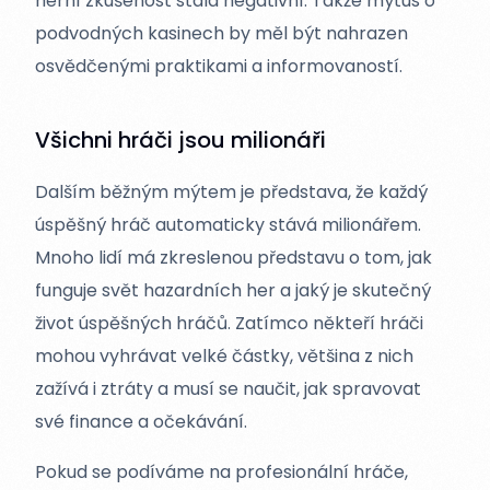
herní zkušenost stala negativní. Takže mýtus o
podvodných kasinech by měl být nahrazen
osvědčenými praktikami a informovaností.
Všichni hráči jsou milionáři
Dalším běžným mýtem je představa, že každý
úspěšný hráč automaticky stává milionářem.
Mnoho lidí má zkreslenou představu o tom, jak
funguje svět hazardních her a jaký je skutečný
život úspěšných hráčů. Zatímco někteří hráči
mohou vyhrávat velké částky, většina z nich
zažívá i ztráty a musí se naučit, jak spravovat
své finance a očekávání.
Pokud se podíváme na profesionální hráče,