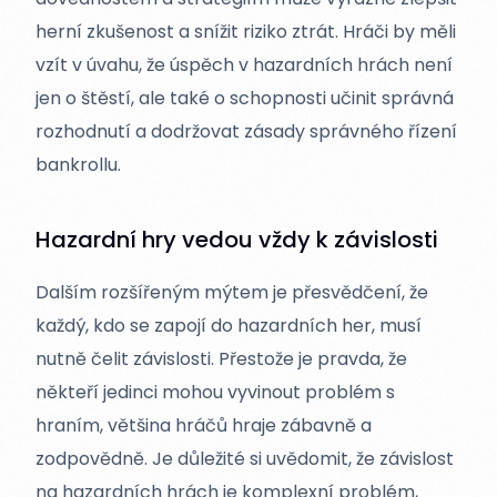
herní zkušenost a snížit riziko ztrát. Hráči by měli
vzít v úvahu, že úspěch v hazardních hrách není
jen o štěstí, ale také o schopnosti učinit správná
rozhodnutí a dodržovat zásady správného řízení
bankrollu.
Hazardní hry vedou vždy k závislosti
Dalším rozšířeným mýtem je přesvědčení, že
každý, kdo se zapojí do hazardních her, musí
nutně čelit závislosti. Přestože je pravda, že
někteří jedinci mohou vyvinout problém s
hraním, většina hráčů hraje zábavně a
zodpovědně. Je důležité si uvědomit, že závislost
na hazardních hrách je komplexní problém,