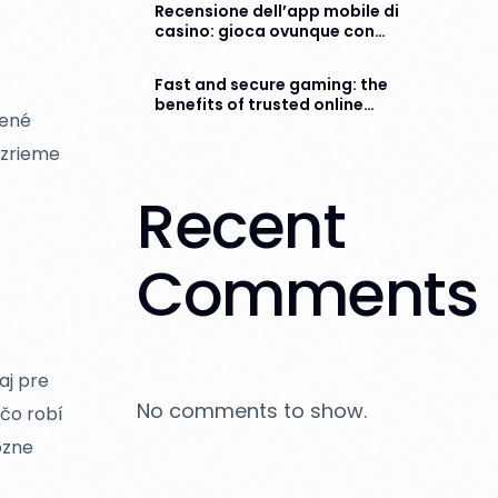
Recensione dell’app mobile di
casino: gioca ovunque con
sicurezza e comodità
Fast and secure gaming: the
d
benefits of trusted online
bené
casino platforms
ozrieme
Recent
Comments
aj pre
No comments to show.
 čo robí
ôzne