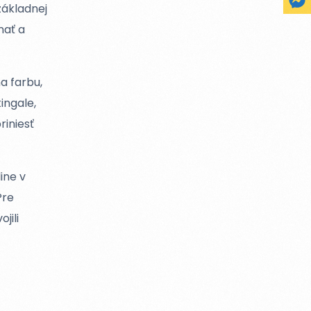
základnej
nať a
a farbu,
ingale,
riniesť
ine v
Pre
jili