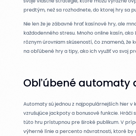
svoje vlastné stratégie, ktoré môžu výrazne ovp
predtým, než sa rozhodnete, do ktorej hry sa pu
Nie len že je zábavné hrať kasínové hry, ale mno
každodenného stresu. Mnoho online kasín, ako L
rôznym úrovniam skúseností, čo znamená, že kaž
na obľúbené hry a tipy, ako ich využiť vo svoj p
Obľúbené automaty a 
Automaty sú jednou z najpopulárnejších hier v k
vzrušujúce jackpoty a bonusové funkcie. Hráči 
túto hru prístupnou pre široké publikum. V prí
výherné línie a percento návratnosti, ktoré by