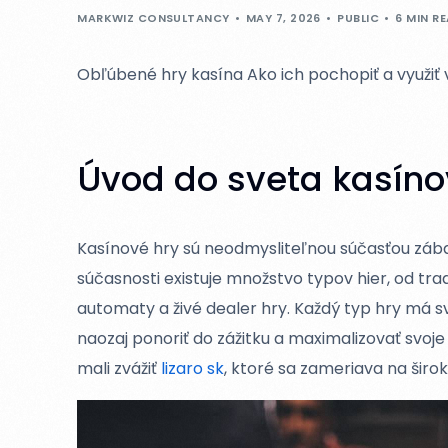
MARKWIZ CONSULTANCY
MAY 7, 2026
PUBLIC
6 MIN R
Obľúbené hry kasína Ako ich pochopiť a využiť
Úvod do sveta kasíno
Kasínové hry sú neodmysliteľnou súčasťou zába
súčasnosti existuje množstvo typov hier, od trad
automaty a živé dealer hry. Každý typ hry má svo
naozaj ponoriť do zážitku a maximalizovať svoje 
mali zvážiť
lizaro sk
, ktoré sa zameriava na širo