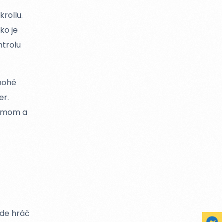
rollu.
ko je
ntrolu
Mnohé
er.
ozumom a
kde hráč