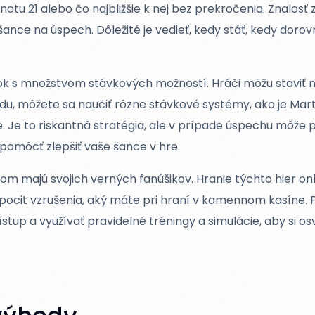
dnotu 21 alebo čo najbližšie k nej bez prekročenia. Znalosť 
ance na úspech. Dôležité je vedieť, kedy stáť, kedy dorov
tok s množstvom stávkových možností. Hráči môžu staviť n
odu, môžete sa naučiť rôzne stávkové systémy, ako je Mart
. Je to riskantná stratégia, ale v prípade úspechu môže p
omôcť zlepšiť vaše šance v hre.
čom majú svojich verných fanúšikov. Hranie týchto hier onl
ý pocit vzrušenia, aký máte pri hraní v kamennom kasíne. 
up a využívať pravidelné tréningy a simulácie, aby si osvo