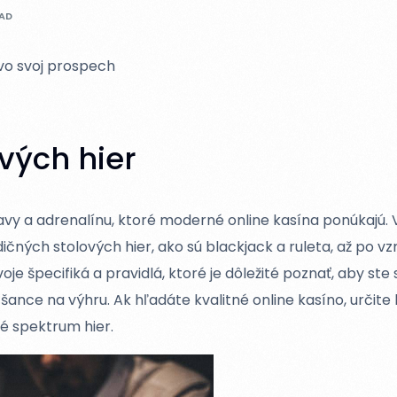
EAD
 vo svoj prospech
vých hier
vy a adrenalínu, ktoré moderné online kasína ponúkajú. 
ičných stolových hier, ako sú blackjack a ruleta, až po vz
je špecifiká a pravidlá, ktoré je dôležité poznať, aby ste 
šance na výhru. Ak hľadáte kvalitné online kasíno, určite 
ké spektrum hier.