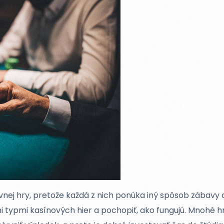
vnej hry, pretože každá z nich ponúka iný spôsob zábavy
mi typmi kasínových hier a pochopiť, ako fungujú. Mnohé h