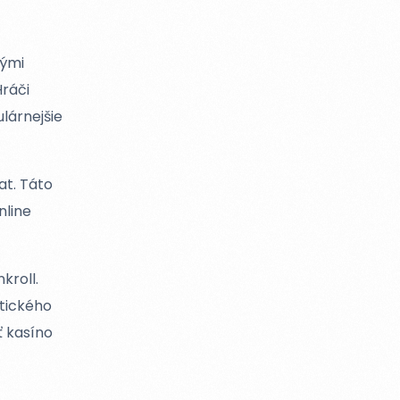
nými
Hráči
lárnejšie
at. Táto
nline
kroll.
ntického
ť kasíno