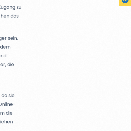
Zugang zu
chen das
er sein.
d dem
und
er, die
 da sie
Online-
um die
lichen