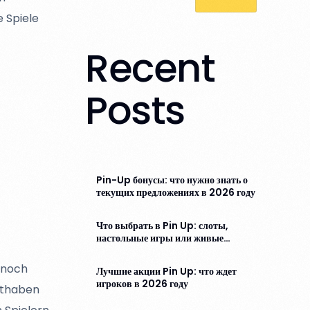
 Spiele
Recent
Posts
Pin-Up бонусы: что нужно знать о
текущих предложениях в 2026 году
Что выбрать в Pin Up: слоты,
настольные игры или живые
дилеры?
s noch
Лучшие акции Pin Up: что ждет
игроков в 2026 году
uthaben