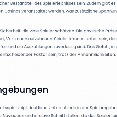
her Bestandteil des Spielerlebnisses sein. Zudem gibt es 
ellen Casinos veranstaltet werden, was zusätzliche Spannu
cherheit, die viele Spieler schätzen. Die physische Präs
i, Vertrauen aufzubauen. Spieler können sicher sein, dass
fair und die Auszahlungen zuverlässig sind. Das Gefühl, in
in entscheidender Faktor sein, trotz der Annehmlichkeiten,
umgebungen
cksspiel zeigt deutliche Unterschiede in der Spielumgebu
Navigation und intuitive Schnittstellen, die das Spielen e