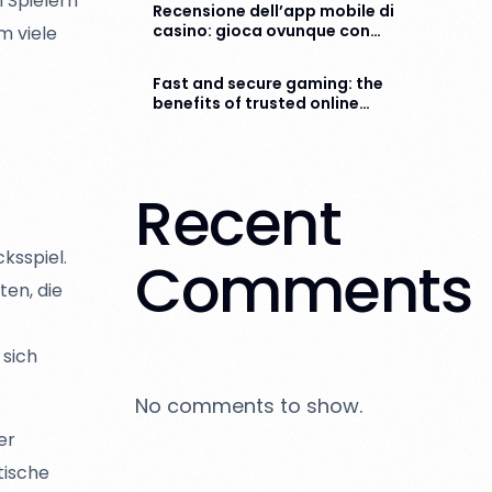
 Spielern
Recensione dell’app mobile di
casino: gioca ovunque con
m viele
sicurezza e comodità
Fast and secure gaming: the
benefits of trusted online
casino platforms
Recent
ksspiel.
Comments
ten, die
 sich
No comments to show.
er
tische