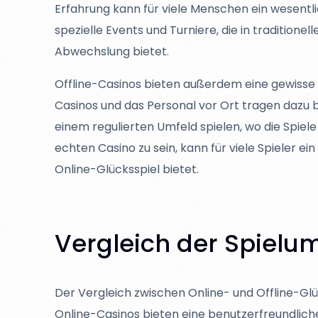
Erfahrung kann für viele Menschen ein wesentlic
spezielle Events und Turniere, die in tradition
Abwechslung bietet.
Offline-Casinos bieten außerdem eine gewisse Si
Casinos und das Personal vor Ort tragen dazu be
einem regulierten Umfeld spielen, wo die Spiele 
echten Casino zu sein, kann für viele Spieler e
Online-Glücksspiel bietet.
Vergleich der Spiel
Der Vergleich zwischen Online- und Offline-Glü
Online-Casinos bieten eine benutzerfreundliche 