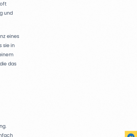
oft
ng und
enz eines
 sie in
 einem
 die das
ng.
infach