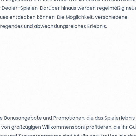
ve-Dealer-Spielen. Darüber hinaus werden regelmäßig neue
eues entdecken können. Die Möglichkeit, verschiedene
ufregendes und abwechslungsreiches Erlebnis.
ive Bonusangebote und Promotionen, die das Spielerlebni
on großzügigen Willkommensboni profitieren, die ihr G