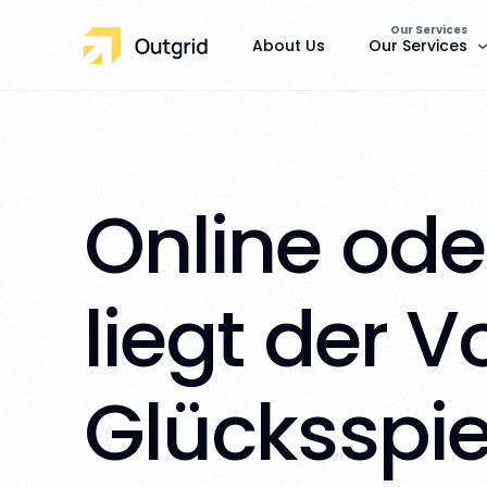
Our Services
About Us
Our Services
Pests
Rat Control
Online ode
liegt der V
Glücksspie