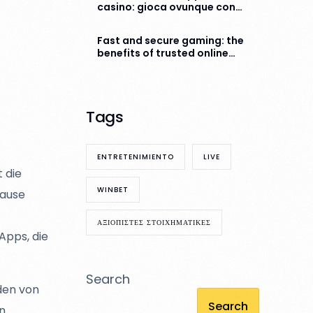
casino: gioca ovunque con
sicurezza e comodità
Fast and secure gaming: the
benefits of trusted online
casino platforms
Tags
ENTRETENIMIENTO
LIVE
 die
WINBET
Hause
ΑΞΙΟΠΙΣΤΕΣ ΣΤΟΙΧΗΜΑΤΙΚΕΣ
Apps, die
Search
nden von
Search
en