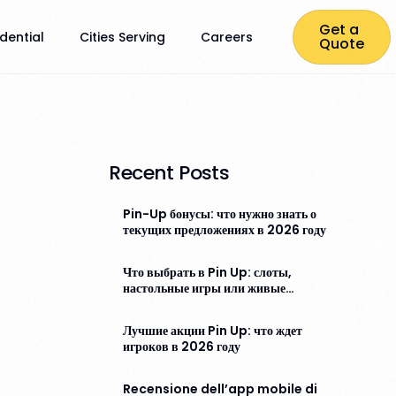
Get a
dential
Cities Serving
Careers
Quote
Recent Posts
Pin-Up бонусы: что нужно знать о
текущих предложениях в 2026 году
Что выбрать в Pin Up: слоты,
настольные игры или живые
дилеры?
Лучшие акции Pin Up: что ждет
игроков в 2026 году
Recensione dell’app mobile di