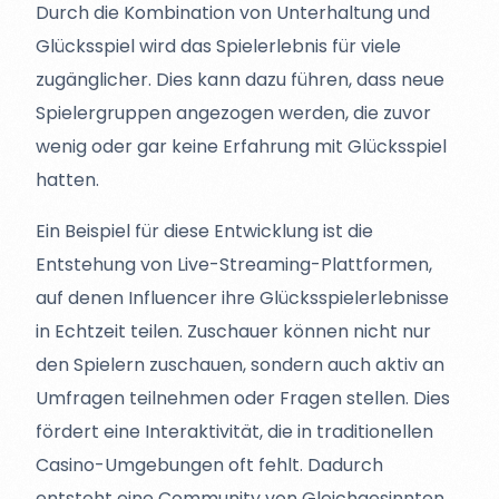
Durch die Kombination von Unterhaltung und
Glücksspiel wird das Spielerlebnis für viele
zugänglicher. Dies kann dazu führen, dass neue
Spielergruppen angezogen werden, die zuvor
wenig oder gar keine Erfahrung mit Glücksspiel
hatten.
Ein Beispiel für diese Entwicklung ist die
Entstehung von Live-Streaming-Plattformen,
auf denen Influencer ihre Glücksspielerlebnisse
in Echtzeit teilen. Zuschauer können nicht nur
den Spielern zuschauen, sondern auch aktiv an
Umfragen teilnehmen oder Fragen stellen. Dies
fördert eine Interaktivität, die in traditionellen
Casino-Umgebungen oft fehlt. Dadurch
entsteht eine Community von Gleichgesinnten,