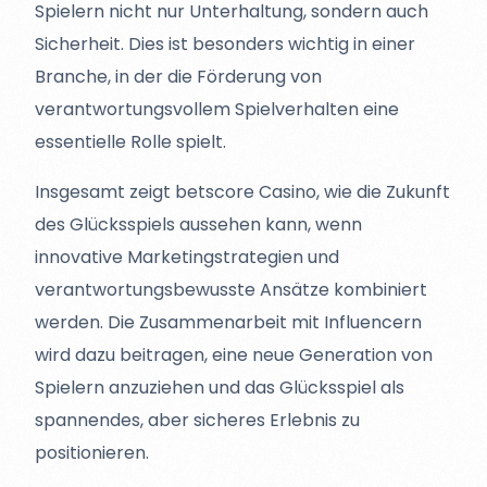
Spielern nicht nur Unterhaltung, sondern auch
Sicherheit. Dies ist besonders wichtig in einer
Branche, in der die Förderung von
verantwortungsvollem Spielverhalten eine
essentielle Rolle spielt.
Insgesamt zeigt betscore Casino, wie die Zukunft
des Glücksspiels aussehen kann, wenn
innovative Marketingstrategien und
verantwortungsbewusste Ansätze kombiniert
werden. Die Zusammenarbeit mit Influencern
wird dazu beitragen, eine neue Generation von
Spielern anzuziehen und das Glücksspiel als
spannendes, aber sicheres Erlebnis zu
positionieren.