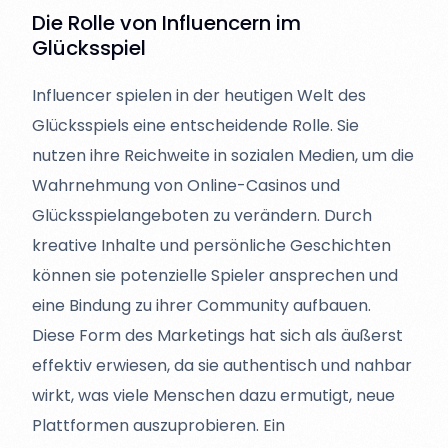
Die Rolle von Influencern im
Glücksspiel
Influencer spielen in der heutigen Welt des
Glücksspiels eine entscheidende Rolle. Sie
nutzen ihre Reichweite in sozialen Medien, um die
Wahrnehmung von Online-Casinos und
Glücksspielangeboten zu verändern. Durch
kreative Inhalte und persönliche Geschichten
können sie potenzielle Spieler ansprechen und
eine Bindung zu ihrer Community aufbauen.
Diese Form des Marketings hat sich als äußerst
effektiv erwiesen, da sie authentisch und nahbar
wirkt, was viele Menschen dazu ermutigt, neue
Plattformen auszuprobieren. Ein