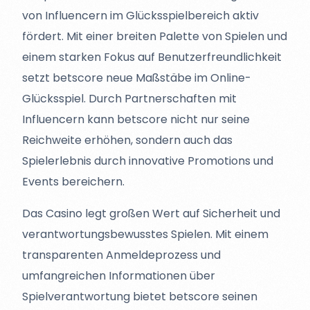
von Influencern im Glücksspielbereich aktiv
fördert. Mit einer breiten Palette von Spielen und
einem starken Fokus auf Benutzerfreundlichkeit
setzt betscore neue Maßstäbe im Online-
Glücksspiel. Durch Partnerschaften mit
Influencern kann betscore nicht nur seine
Reichweite erhöhen, sondern auch das
Spielerlebnis durch innovative Promotions und
Events bereichern.
Das Casino legt großen Wert auf Sicherheit und
verantwortungsbewusstes Spielen. Mit einem
transparenten Anmeldeprozess und
umfangreichen Informationen über
Spielverantwortung bietet betscore seinen