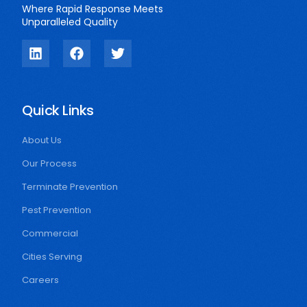
Where Rapid Response Meets
Unparalleled Quality
Quick Links
About Us
Our Process
Terminate Prevention
Pest Prevention
Commercial
Cities Serving
Careers