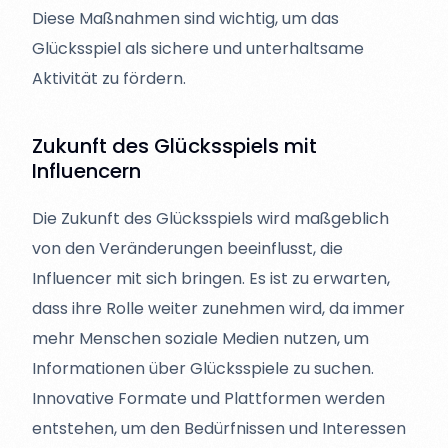
Diese Maßnahmen sind wichtig, um das
Glücksspiel als sichere und unterhaltsame
Aktivität zu fördern.
Zukunft des Glücksspiels mit
Influencern
Die Zukunft des Glücksspiels wird maßgeblich
von den Veränderungen beeinflusst, die
Influencer mit sich bringen. Es ist zu erwarten,
dass ihre Rolle weiter zunehmen wird, da immer
mehr Menschen soziale Medien nutzen, um
Informationen über Glücksspiele zu suchen.
Innovative Formate und Plattformen werden
entstehen, um den Bedürfnissen und Interessen