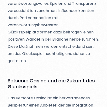
verantwortungsvolles Spielen und Transparenz
voraussichtlich zunehmen. Influencer könnten
durch Partnerschaften mit
verantwortungsbewussten
Glücksspielplattformen dazu beitragen, einen
positiven Wandel in der Branche herbeizuführen.
Diese Maßnahmen werden entscheidend sein,
um das Glücksspiel nachhaltig und sicher zu
gestalten.
Betscore Casino und die Zukunft des
Glücksspiels
Das Betscore Casino ist ein hervorragendes
Beispiel für einen Anbieter, der die Integration