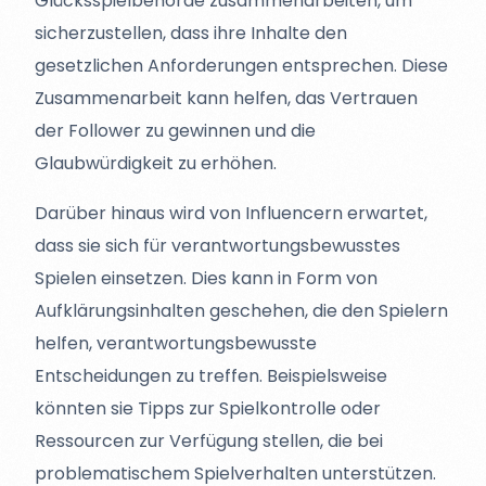
Glücksspielbehörde zusammenarbeiten, um
sicherzustellen, dass ihre Inhalte den
gesetzlichen Anforderungen entsprechen. Diese
Zusammenarbeit kann helfen, das Vertrauen
der Follower zu gewinnen und die
Glaubwürdigkeit zu erhöhen.
Darüber hinaus wird von Influencern erwartet,
dass sie sich für verantwortungsbewusstes
Spielen einsetzen. Dies kann in Form von
Aufklärungsinhalten geschehen, die den Spielern
helfen, verantwortungsbewusste
Entscheidungen zu treffen. Beispielsweise
könnten sie Tipps zur Spielkontrolle oder
Ressourcen zur Verfügung stellen, die bei
problematischem Spielverhalten unterstützen.