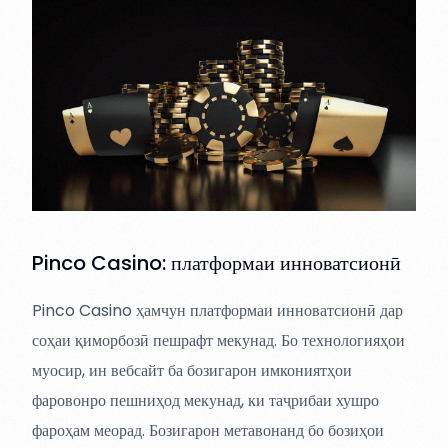
Pinco Casino: платформаи инноватсионӣ
Pinco Casino ҳамчун платформаи инноватсионӣ дар
соҳаи қиморбозӣ пешрафт мекунад. Бо технологияҳои
муосир, ин вебсайт ба бозигарон имкониятҳои
фаровонро пешниҳод мекунад, ки таҷрибаи хушро
фароҳам меорад. Бозигарон метавонанд бо бозиҳои