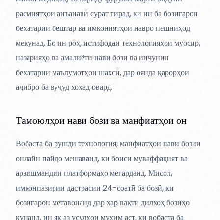
расмиятҳои анъанавӣ сурат гирад, ки ин ба бозигарон
бехатарии бештар ва имкониятҳои навро пешниҳод
мекунад. Бо ин роҳ, истифодаи технологияҳои муосир,
назарияҳо ва амалиёти нави бозӣ ва инчунин
бехатарии маълумотҳои шахсӣ, дар оянда қарорҳои
аҷибро ба вуҷуд хоҳад овард.
Тамоюлҳои нави бозӣ ва манфиатҳои он
Вобаста ба рушди технология, манфиатҳои нави бозии
онлайн пайдо мешаванд, ки боиси муваффақият ва
арзишмандии платформаҳо мегарданд. Мисол,
имконпазирии дастрасии 24-соатӣ ба бозӣ, ки
бозигарон метавонанд дар ҳар вақти дилхоҳ бозиҳо
кунанд, ин як аз усулҳои муҳим аст, ки вобаста ба