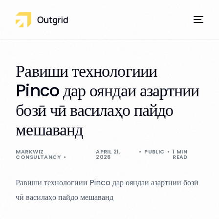
Равиши технологиии
Pinco дар ояндаи азартнии
Our Services
бозӣ чӣ василаҳо пайдо
мешаванд
MARKWIZ
APRIL 21,
PUBLIC
1 MIN
CONSULTANCY
2026
READ
Равиши технологиии Pinco дар ояндаи азартнии бозӣ
чӣ василаҳо пайдо мешаванд