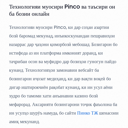
Технологияи муосири Pinco ва таъсири он
ба бозии онлайн
Технологияи муосири Pinco, ки дар соҳаи азартии
бозӣ баромад мекунад, инъикоскунандаи пешравиҳои
назаррас дар ҷаҳони қиморбозӣ мебошад. Бозигарон бо
истифода аз ин платформа имконият доранд, ки
таҷрибаи осон ва муфидро дар бозиҳои гуногун пайдо
кунанд. Технологияҳои замонавии вебсайт ба
бозингарон иҷозат медиҳанд, ки дар вақти воқеӣ бо
дигар иштирокчиён рақобат кунанд, ки ин усул аёни
худро бо тамоми хати анъанавии казино бозӣ
мефарорад. Аксарияти бозингарони тоҷик фаъолона ба
ин усулҳо шурӯъ намуда, бо сайти
Пинко ТЖ
шенасоии
амиқ мекунанд.