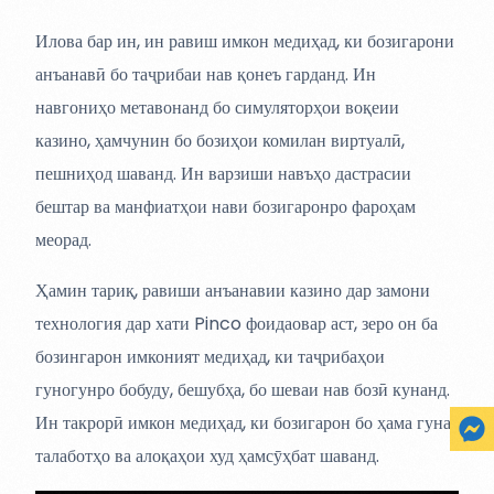
Илова бар ин, ин равиш имкон медиҳад, ки бозигарони
анъанавӣ бо таҷрибаи нав қонеъ гарданд. Ин
навгониҳо метавонанд бо симуляторҳои воқеии
казино, ҳамчунин бо бозиҳои комилан виртуалӣ,
пешниҳод шаванд. Ин варзиши навъҳо дастрасии
бештар ва манфиатҳои нави бозигаронро фароҳам
меорад.
Ҳамин тариқ, равиши анъанавии казино дар замони
технология дар хати Pinco фоидаовар аст, зеро он ба
бозингарон имконият медиҳад, ки таҷрибаҳои
гуногунро бобуду, бешубҳа, бо шеваи нав бозӣ кунанд.
Ин такрорӣ имкон медиҳад, ки бозигарон бо ҳама гуна
талаботҳо ва алоқаҳои худ ҳамсӯҳбат шаванд.