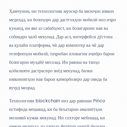
Ҳамчунин, ин технологияи муосир ба мизоҷон имкон
медиҳад, ки бозиҳоро дар дастгоҳҳои мобилӣ низ иҷро
кунанд, ин яке аз сабабҳоест, ки бозигарони нав ва
собиқаро ҷалб мекунад. Дар асл, интерфейси дӯстона
ва қулайи платформа, чӣ дар компютер ва чӣ дар
телефонҳои мобилӣ, таҷрибаи иловагии аҷибро барои
бозигарон муҳайё месозад. Ин равиш на танҳо
қобилияти дастрасиро зиёд мекунад, балки
имкониятҳои нав барои қиморбозиро дар оянда ба
вуҷуд меорад.
Технологияи blockchain низ дар равиши Pinco
истифода мешавад, ки ба бехатарии амалиётҳои
молиявӣ кумак мекунад. Ин сохторе мебошад, ки
имкон медиҳад, то хариду фурӯши шартӣ бидуни