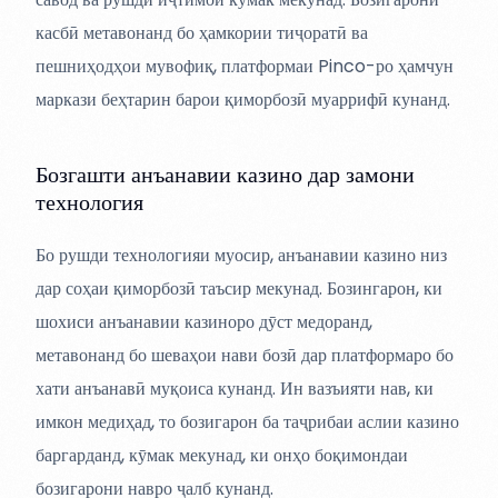
касбӣ метавонанд бо ҳамкории тиҷоратӣ ва
пешниҳодҳои мувофиқ, платформаи Pinco-ро ҳамчун
маркази беҳтарин барои қиморбозӣ муаррифӣ кунанд.
Бозгашти анъанавии казино дар замони
технология
Бо рушди технологияи муосир, анъанавии казино низ
дар соҳаи қиморбозӣ таъсир мекунад. Бозингарон, ки
шохиси анъанавии казиноро дӯст медоранд,
метавонанд бо шеваҳои нави бозӣ дар платформаро бо
хати анъанавӣ муқоиса кунанд. Ин вазъияти нав, ки
имкон медиҳад, то бозигарон ба таҷрибаи аслии казино
баргарданд, кӯмак мекунад, ки онҳо боқимондаи
бозигарони навро ҷалб кунанд.