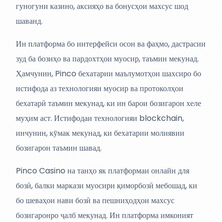
гуногуни казино, аксияҳо ва бонусҳои махсус шод
шаванд.
Ин платформа бо интерфейси осон ва фаҳмо, дастрасии
зуд ба бозиҳо ва пардохтҳои муосир, таъмин мекунад.
Ҳамчунин, Pinco бехатарии маълумотҳои шахсиро бо
истифода аз технологияи муосир ва протоколҳои
бехатарӣ таъмин мекунад, ки ин барои бозигарон хеле
муҳим аст. Истифодаи технологияи blockchain,
инчунин, кӯмак мекунад, ки бехатарии молиявии
бозигарон таъмин шавад.
Pinco Casino на танҳо як платформаи онлайн для
бозӣ, балки маркази муосири қиморбозӣ мебошад, ки
бо шеваҳои нави бозӣ ва пешниҳодҳои махсус
бозигаронро ҷалб мекунад. Ин платформа имконият