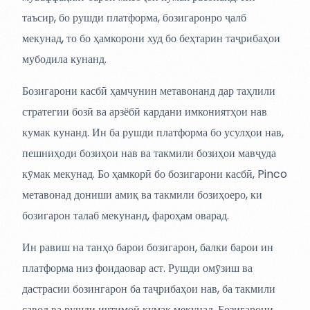
таъсир, бо рушди платформа, бозигаронро ҷалб
мекунад, то бо ҳамкорони худ бо беҳтарин таҷрибаҳои
мубодила кунанд.
Бозигарони касбӣ ҳамчунин метавонанд дар таҳлили
стратегии бозӣ ва арзёбӣ кардани имкониятҳои нав
кумак кунанд. Ин ба рушди платформа бо усулҳои нав,
пешниҳоди бозиҳои нав ва такмили бозиҳои мавҷуда
кӯмак мекунад. Бо ҳамкорӣ бо бозигарони касбӣ, Pinco
метавонад дониши амиқ ва такмили бозиҳоеро, ки
бозигарон талаб мекунанд, фароҳам оварад.
Ин равиш на танҳо барои бозигарон, балки барои ин
платформа низ фоидаовар аст. Рушди омӯзиш ва
дастрасии бозингарон ба таҷрибаҳои нав, ба такмили
савод ва рушди иҷтимоӣ кумак мекунад. Бозигарони