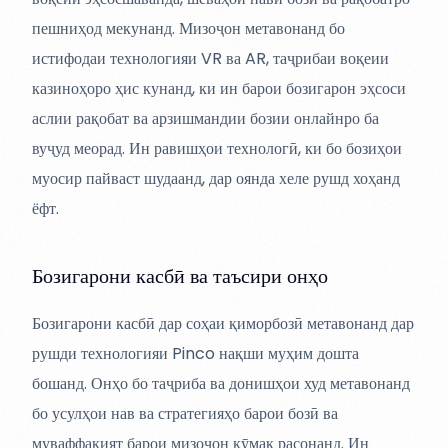
пешниҳод мекунанд. Мизоҷон метавонанд бо
истифодаи технологияи VR ва AR, таҷрибаи воқеии
казиноҳоро ҳис кунанд, ки ин барои бозигарон эҳсоси
аслии рақобат ва арзишмандии бозии онлайнро ба
вуҷуд меорад. Ин равишҳои технологӣ, ки бо бозиҳои
муосир пайваст шудаанд, дар оянда хеле рушд хоҳанд
ёфт.
Бозигарони касбӣ ва таъсири онҳо
Бозигарони касбӣ дар соҳаи қиморбозӣ метавонанд дар
рушди технологияи Pinco нақши муҳим дошта
бошанд. Онҳо бо таҷриба ва донишҳои худ метавонанд
бо усулҳои нав ва стратегияҳо барои бозӣ ва
муваффақият барои мизоҷон кӯмак расонанд. Ин