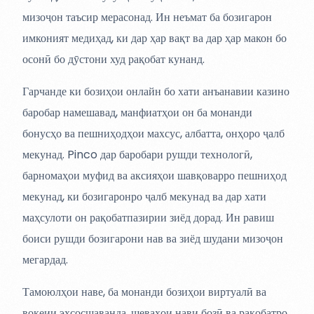
мизоҷон таъсир мерасонад. Ин неъмат ба бозигарон
имконият медиҳад, ки дар ҳар вақт ва дар ҳар макон бо
осонӣ бо дӯстони худ рақобат кунанд.
Гарчанде ки бозиҳои онлайн бо хати анъанавии казино
баробар намешавад, манфиатҳои он ба монанди
бонусҳо ва пешниҳодҳои махсус, албатта, онҳоро ҷалб
мекунад. Pinco дар баробари рушди технологӣ,
барномаҳои муфид ва аксияҳои шавқоварро пешниҳод
мекунад, ки бозигаронро ҷалб мекунад ва дар хати
маҳсулоти он рақобатпазирии зиёд дорад. Ин равиш
боиси рушди бозигарони нав ва зиёд шудани мизоҷон
мегардад.
Тамоюлҳои наве, ба монанди бозиҳои виртуалӣ ва
воқеии эҳсосшаванда, шеваҳои нави бозӣ ва рақобатро