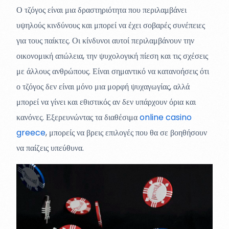
Ο τζόγος είναι μια δραστηριότητα που περιλαμβάνει
υψηλούς κινδύνους και μπορεί να έχει σοβαρές συνέπειες
για τους παίκτες. Οι κίνδυνοι αυτοί περιλαμβάνουν την
οικονομική απώλεια, την ψυχολογική πίεση και τις σχέσεις
με άλλους ανθρώπους. Είναι σημαντικό να κατανοήσεις ότι
ο τζόγος δεν είναι μόνο μια μορφή ψυχαγωγίας, αλλά
μπορεί να γίνει και εθιστικός αν δεν υπάρχουν όρια και
κανόνες. Εξερευνώντας τα διαθέσιμα
online casino
greece
, μπορείς να βρεις επιλογές που θα σε βοηθήσουν
να παίζεις υπεύθυνα.