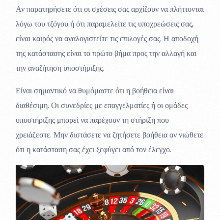
Αν παρατηρήσετε ότι οι σχέσεις σας αρχίζουν να πλήττονται
λόγω του τζόγου ή ότι παραμελείτε τις υποχρεώσεις σας,
είναι καιρός να αναλογιστείτε τις επιλογές σας. Η αποδοχή
της κατάστασης είναι το πρώτο βήμα προς την αλλαγή και
την αναζήτηση υποστήριξης.
Είναι σημαντικό να θυμόμαστε ότι η βοήθεια είναι
διαθέσιμη. Οι συνεδρίες με επαγγελματίες ή οι ομάδες
υποστήριξης μπορεί να παρέχουν τη στήριξη που
χρειάζεστε. Μην διστάσετε να ζητήσετε βοήθεια αν νιώθετε
ότι η κατάσταση σας έχει ξεφύγει από τον έλεγχο.