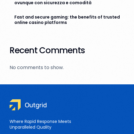
ovunque con sicurezza e comodità
Fast and secure gaming: the benefits of trusted
online casino platforms
Recent Comments
No comments to show.
Where Rapid Response Meets
Unparalleled Quality