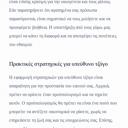
είναι επίσης κρίσιμη για την οικογένεια και τους φίλους.
Εάν παρατηρήσετε ότι αγαπημένα σας πρόσωπα
παρασύρονται, είναι σημαντικό να τους μιλήσετε και να
προσφέρετε βοήθεια. Η υποστήριξη από τους γύρω μας
μπορεί να κάνει τη διαφορά και να αποτρέψει τις συνέπειες
του εθισμού.
Πρακτικές στρατηγικές για υπεύθυνο τζόγο
Η εφαρμογή στρατηγικών για υπεύθυνο τζόγο είναι
απαραίτητη για την προστασία του εαυτού σας. Αρχικά,
πρέπει να ορίσετε έναν προϋπολογισμό και να τηρείτε
αυτόν. Ο προϋπολογισμός θα πρέπει να είναι ένα ποσό που
μπορείτε να αντέξετε οικονομικά να χάσετε, χωρίς να
επηρεάσετε τη ζωή σας και τις υποχρεώσεις σας. Επίσης,