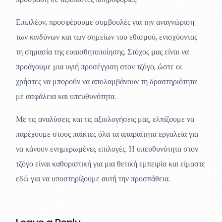
Επιπλέον, προσφέρουμε συμβουλές για την αναγνώριση
των κινδύνων και των σημείων του εθισμού, ενισχύοντας
τη σημασία της ευαισθητοποίησης. Στόχος μας είναι να
προάγουμε μια υγιή προσέγγιση στον τζόγο, ώστε οι
χρήστες να μπορούν να απολαμβάνουν τη δραστηριότητα
με ασφάλεια και υπευθυνότητα.
Με τις αναλύσεις και τις αξιολογήσεις μας, ελπίζουμε να
παρέχουμε στους παίκτες όλα τα απαραίτητα εργαλεία για
να κάνουν ενημερωμένες επιλογές. Η υπευθυνότητα στον
τζόγο είναι καθοριστική για μια θετική εμπειρία και είμαστε
εδώ για να υποστηρίξουμε αυτή την προσπάθεια.