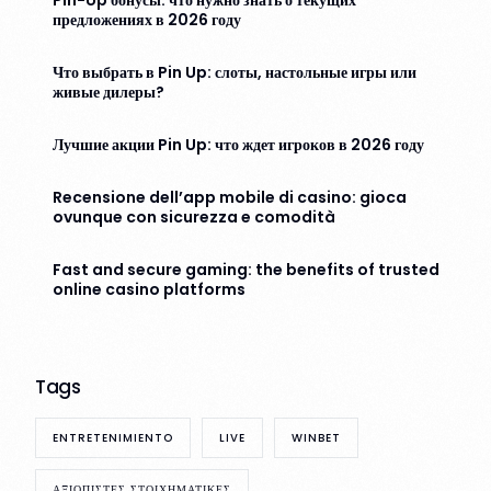
предложениях в 2026 году
Что выбрать в Pin Up: слоты, настольные игры или
живые дилеры?
Лучшие акции Pin Up: что ждет игроков в 2026 году
Recensione dell’app mobile di casino: gioca
ovunque con sicurezza e comodità
Fast and secure gaming: the benefits of trusted
online casino platforms
Tags
ENTRETENIMIENTO
LIVE
WINBET
ΑΞΙΟΠΙΣΤΕΣ ΣΤΟΙΧΗΜΑΤΙΚΕΣ