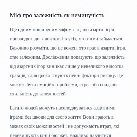
Міф про залежність як неминучість
Ще одним поширеним міфом є те, що азартні ігри
призводять до залежності в усіх, хто ними займається.
Важливо розуміти, що не кожен, хто грає в азартні ігри,
стає залежним. Дослідження показують, що залежність
від азартних ігор виникає лише у невеликого відсотка
гравців, і для цього існують певні фактори ризику. Це
можуть бути емоційні проблеми, стрес або спадкова
схильність до залежностей.
Багато людей можуть насолоджуватися азартними
іграми без шкоди для свого життя. Вони грають в
межах своїх можливостей і не допускають втрат, які
перевищують їхній бюджет. Важливо навчитися