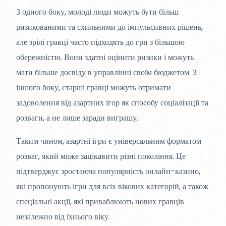
З одного боку, молоді люди можуть бути більш
ризикованими та схильними до імпульсивних рішень,
але зрілі гравці часто підходять до гри з більшою
обережністю. Вони здатні оцінити ризики і можуть
мати більше досвіду в управлінні своїм бюджетом. З
іншого боку, старші гравці можуть отримати
задоволення від азартних ігор як способу соціалізації та
розваги, а не лише заради виграшу.
Таким чином, азартні ігри є універсальним форматом
розваг, який може зацікавити різні покоління. Це
підтверджує зростаюча популярність онлайн-казино,
які пропонують ігри для всіх вікових категорій, а також
спеціальні акції, які приваблюють нових гравців
незалежно від їхнього віку.