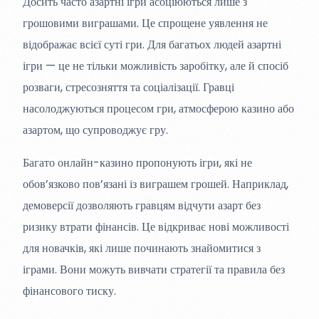
Досить часто азартні ігри асоціюються лише з
грошовими виграшами. Це спрощене уявлення не
відображає всієї суті гри. Для багатьох людей азартні
ігри — це не тільки можливість заробітку, але й спосіб
розваги, стресозняття та соціалізації. Гравці
насолоджуються процесом гри, атмосферою казино або
азартом, що супроводжує гру.
Багато онлайн-казино пропонують ігри, які не
обов’язково пов’язані із виграшем грошей. Наприклад,
демоверсії дозволяють гравцям відчути азарт без
ризику втрати фінансів. Це відкриває нові можливості
для новачків, які лише починають знайомитися з
іграми. Вони можуть вивчати стратегії та правила без
фінансового тиску.