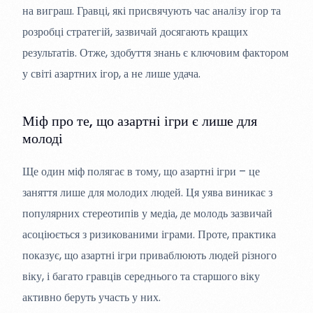
на виграш. Гравці, які присвячують час аналізу ігор та
розробці стратегій, зазвичай досягають кращих
результатів. Отже, здобуття знань є ключовим фактором
у світі азартних ігор, а не лише удача.
Міф про те, що азартні ігри є лише для
молоді
Ще один міф полягає в тому, що азартні ігри – це
заняття лише для молодих людей. Ця уява виникає з
популярних стереотипів у медіа, де молодь зазвичай
асоціюється з ризикованими іграми. Проте, практика
показує, що азартні ігри приваблюють людей різного
віку, і багато гравців середнього та старшого віку
активно беруть участь у них.