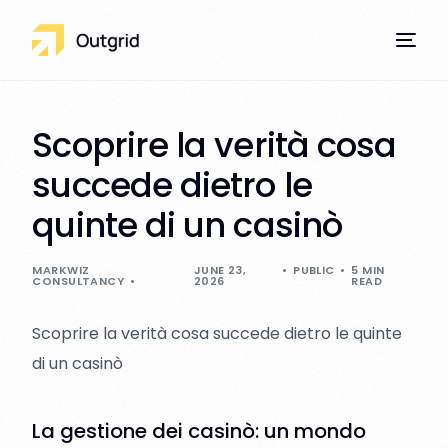
Scoprire la verità cosa
succede dietro le
Our Services
quinte di un casinò
MARKWIZ
JUNE 23,
PUBLIC
5 MIN
CONSULTANCY
2026
READ
Scoprire la verità cosa succede dietro le quinte
di un casinò
La gestione dei casinò: un mondo