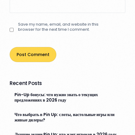
Save my name, email, and website in this
browser for the next time I comment.
Recent Posts
Pin-Up бонусы: что нужно знать о текущих
предложениях в 2026 году
Что выбрать в Pin Up: слоты, настольные игры или
живые дилеры?
Лучшие акции Pin Up: что ждет игроков в 2026 году