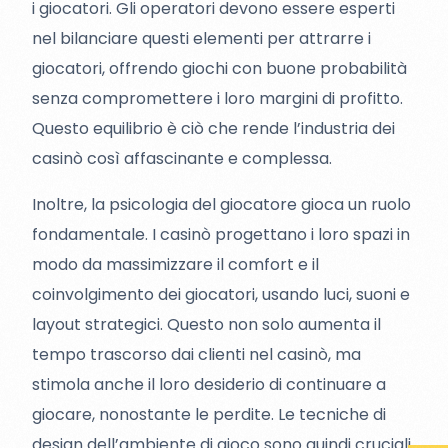
i giocatori. Gli operatori devono essere esperti
nel bilanciare questi elementi per attrarre i
giocatori, offrendo giochi con buone probabilità
senza compromettere i loro margini di profitto.
Questo equilibrio è ciò che rende l’industria dei
casinò così affascinante e complessa.
Inoltre, la psicologia del giocatore gioca un ruolo
fondamentale. I casinò progettano i loro spazi in
modo da massimizzare il comfort e il
coinvolgimento dei giocatori, usando luci, suoni e
layout strategici. Questo non solo aumenta il
tempo trascorso dai clienti nel casinò, ma
stimola anche il loro desiderio di continuare a
giocare, nonostante le perdite. Le tecniche di
design dell’ambiente di gioco sono quindi cruciali