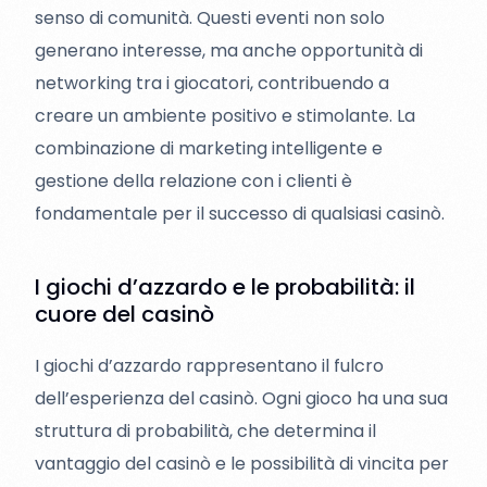
senso di comunità. Questi eventi non solo
generano interesse, ma anche opportunità di
networking tra i giocatori, contribuendo a
creare un ambiente positivo e stimolante. La
combinazione di marketing intelligente e
gestione della relazione con i clienti è
fondamentale per il successo di qualsiasi casinò.
I giochi d’azzardo e le probabilità: il
cuore del casinò
I giochi d’azzardo rappresentano il fulcro
dell’esperienza del casinò. Ogni gioco ha una sua
struttura di probabilità, che determina il
vantaggio del casinò e le possibilità di vincita per