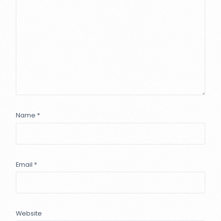
Name
*
Email
*
Website