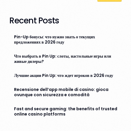
Recent Posts
Pin-Up бонусы: что нужно знать о текущих
предложениях в 2026 году
Что выбрать в Pin Up: слоты, настольные игры или
живые дилеры?
Лучшие акции Pin Up: что ждет игроков в 2026 году
Recensione dell’app mobile di casino: gioca
ovunque con sicurezza e comodità
Fast and secure gaming: the benefits of trusted
online casino platforms