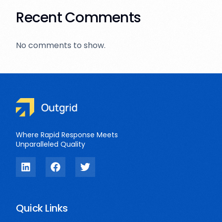
Recent Comments
No comments to show.
Where Rapid Response Meets
Unparalleled Quality
Quick Links