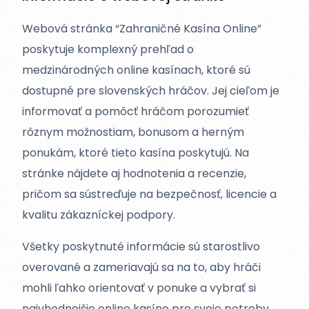
Webová stránka “Zahraničné Kasína Online”
poskytuje komplexný prehľad o
medzinárodných online kasínach, ktoré sú
dostupné pre slovenských hráčov. Jej cieľom je
informovať a pomôcť hráčom porozumieť
rôznym možnostiam, bonusom a herným
ponukám, ktoré tieto kasína poskytujú. Na
stránke nájdete aj hodnotenia a recenzie,
pričom sa sústreďuje na bezpečnosť, licencie a
kvalitu zákazníckej podpory.
Všetky poskytnuté informácie sú starostlivo
overované a zameriavajú sa na to, aby hráči
mohli ľahko orientovať v ponuke a vybrať si
najvhodnejšie online kasíno pre svoje potreby.