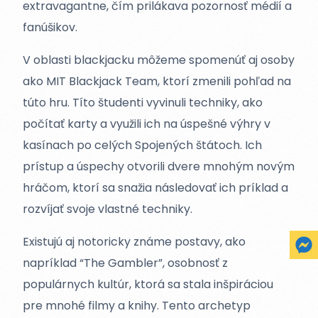
extravagantne, čím prilákava pozornosť médií a
fanúšikov.
V oblasti blackjacku môžeme spomenúť aj osoby
ako MIT Blackjack Team, ktorí zmenili pohľad na
túto hru. Títo študenti vyvinuli techniky, ako
počítať karty a využili ich na úspešné výhry v
kasínach po celých Spojených štátoch. Ich
prístup a úspechy otvorili dvere mnohým novým
hráčom, ktorí sa snažia následovať ich príklad a
rozvíjať svoje vlastné techniky.
Existujú aj notoricky známe postavy, ako
napríklad “The Gambler”, osobnosť z
populárnych kultúr, ktorá sa stala inšpiráciou
pre mnohé filmy a knihy. Tento archetyp