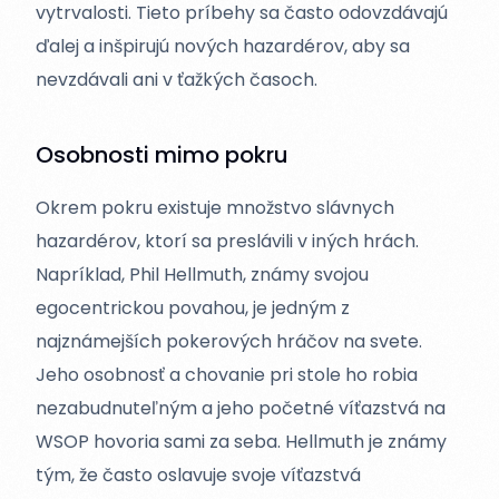
vytrvalosti. Tieto príbehy sa často odovzdávajú
ďalej a inšpirujú nových hazardérov, aby sa
nevzdávali ani v ťažkých časoch.
Osobnosti mimo pokru
Okrem pokru existuje množstvo slávnych
hazardérov, ktorí sa preslávili v iných hrách.
Napríklad, Phil Hellmuth, známy svojou
egocentrickou povahou, je jedným z
najznámejších pokerových hráčov na svete.
Jeho osobnosť a chovanie pri stole ho robia
nezabudnuteľným a jeho početné víťazstvá na
WSOP hovoria sami za seba. Hellmuth je známy
tým, že často oslavuje svoje víťazstvá