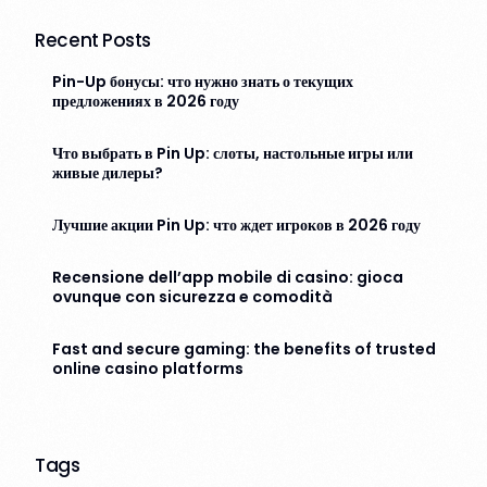
Recent Posts
Pin-Up бонусы: что нужно знать о текущих
предложениях в 2026 году
Что выбрать в Pin Up: слоты, настольные игры или
живые дилеры?
Лучшие акции Pin Up: что ждет игроков в 2026 году
Recensione dell’app mobile di casino: gioca
ovunque con sicurezza e comodità
Fast and secure gaming: the benefits of trusted
online casino platforms
Tags