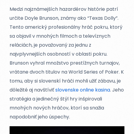
Medzi najznámejších hazardérov histórie patrí
určite Doyle Brunson, známy ako “Texas Dolly”.
Tento americký profesionálny hráč pokru, ktorý
sa objavil v mnohých filmoch a televíznych
reláciách, je považovaný za jednu z
najvplyvnejších osobností v oblasti pokru.
Brunson vyhral množstvo prestížnych turnajov,
vrátane dvoch titulov na World Series of Poker. K
tomu, aby si slovenskí hráči mohli užiť zábavu, je
dôležité aj navštíviť
slovenske online kasina
. Jeho
stratégia a jedinečný štýl hry inšpirovali
mnohých nových hráčov, ktorí sa snažia
napodobniť jeho úspechy.