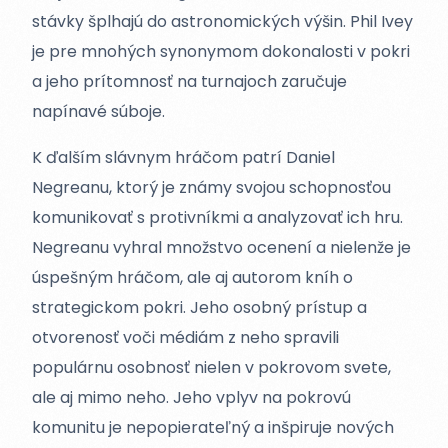
stávky šplhajú do astronomických výšin. Phil Ivey
je pre mnohých synonymom dokonalosti v pokri
a jeho prítomnosť na turnajoch zaručuje
napínavé súboje.
K ďalším slávnym hráčom patrí Daniel
Negreanu, ktorý je známy svojou schopnosťou
komunikovať s protivníkmi a analyzovať ich hru.
Negreanu vyhral množstvo ocenení a nielenže je
úspešným hráčom, ale aj autorom kníh o
strategickom pokri. Jeho osobný prístup a
otvorenosť voči médiám z neho spravili
populárnu osobnosť nielen v pokrovom svete,
ale aj mimo neho. Jeho vplyv na pokrovú
komunitu je nepopierateľný a inšpiruje nových