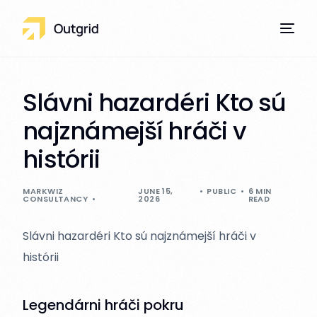
Slávni hazardéri Kto sú
najznámejší hráči v
Our Services
histórii
MARKWIZ
JUNE 15,
PUBLIC
6 MIN
CONSULTANCY
2026
READ
Slávni hazardéri Kto sú najznámejší hráči v
histórii
Legendárni hráči pokru