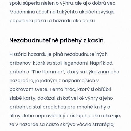
spolu súperia nielen o výhru, ale aj o dobrú vec.
Madonnina účasť na takýchto akciách zvyšuje
popularitu pokru a hazardu ako celku.
Nezabudnuteľné príbehy z kasín
História hazardu je plná nezabudnuteľných
príbehov, ktoré sa stali legendami. Napríklad,
príbeh o “The Hammer”, ktorý sa týka známeho
hazardéra, je jedným z najznámejších v
pokrovom svete. Tento hráč, ktorý si obľúbil
slabé karty, dokázal získať veľké výhry a jeho
príbeh sa stal predlohou pre mnohé knihy a
filmy. Jeho nepravidelný prístup k pokru ukazuje,
že v hazarde sa často skrýva väčšia stratégia,