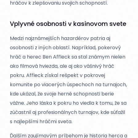
hráčov k zlepšovaniu svojich schopností.
Vplyvné osobnosti v kasínovom svete
Medzi najznámejších hazardérov patria aj
osobnosti z iných oblastí. Napríklad, pokerový
hráč a herec Ben Affleck sa stal známym nielen
ako filmová hviezda, ale aj ako vášnivý hráč
pokru. Affleck získal rešpekt v pokrovej
komunite po viacerých úspechoch na turnajoch,
kde ukázal, že svoje herné schopnosti berie
vážne. Jeho láska k pokru ho viedla k tomu, že sa
zúčastnil aj profesionálnych turnajov, kde súťažil
s najlepšími hráčmi sveta.
Ďalším zaujímavým príbehom je historia herca a