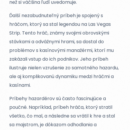
než si väčšina ľudí uvedomuje.
Ďalší nezabudnuteľný príbeh je spojený s
hráčom, ktorý sa stal legendou na Las Vegas
Strip. Tento hráč, známy svojimi obrovskými
stávkami a odvážnymi hrami, sa dostal do
problémov s kasínovými manažérmi, ktorí mu
zakázali vstup do ich podnikov. Jeho príbeh
ilustruje nielen vzrušenie zo samotného hazardu,
ale aj komplikovanú dynamiku medzi hráčmi a
kasínami.
Príbehy hazardérov sú často fascinujúce a
poučné. Napríklad, príbeh hráča, ktorý stratil
všetko, čo mal, a následne sa vrátil k hre a stal
sa majstrom, je dôkazom odhodlania a