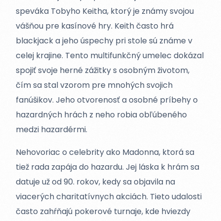
speváka Tobyho Keitha, ktorý je známy svojou
vášňou pre kasínové hry. Keith často hrá
blackjack a jeho úspechy pri stole sú známe v
celej krajine. Tento multifunkčný umelec dokázal
spojiť svoje herné zážitky s osobným životom,
čím sa stal vzorom pre mnohých svojich
fanúšikov. Jeho otvorenosť a osobné príbehy o
hazardných hrách z neho robia obľúbeného
medzi hazardérmi.
Nehovoriac o celebrity ako Madonna, ktorá sa
tiež rada zapája do hazardu. Jej láska k hrám sa
datuje už od 90. rokov, kedy sa objavila na
viacerých charitatívnych akciách. Tieto udalosti
často zahŕňajú pokerové turnaje, kde hviezdy